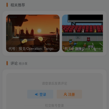
相关推荐
代号：探戈/Operation: Tango/支持网络联机
鸭王争
评论
抢沙发
请登录后发表评论
登录
注册
社交账号登录