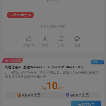
THE END
动作冒险(PC)
喜欢就支持一下吧
点赞
134
赞赏
分享
收藏
付费资源
已售 65
刺客信条4：黑旗/Assassin\’s Creed IV: Black Flag
v1.07|容量28GB|整合自由呐喊.艾芙琳|官方繁体中文|支持键盘.鼠标.手
柄|赠多项修改器|赠全收集存档
10
积分
免费
免费
黄金会员
超级会员
登录购买