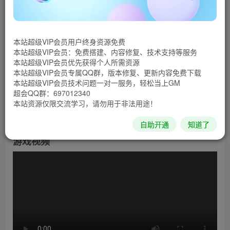
游戏介绍
《刺客信条4：黑旗》时空背景将回到1715年的加勒比
海，以《刺客信条3》主角康纳·肯威(Connor Kenway)的祖父
本站超级VIP会员用户终身资源免费
本站超级VIP会员：免费搭建、内容修复、技术支持等服务
英国青年爱德华·肯威(Edward Kenway)为主角，叙述爱德华
本站超级VIP会员优先获得个人所需资源
从参与18世纪逐渐结束的私掠战争、转变成为刺客联盟对圣
本站超级VIP会员专属QQ群，版本修复、更新内容免费下载
本站超级VIP会员技术问题一对一服务，轻松当上GM
殿骑士的千年对抗。游戏中将出现如黑胡子、查理斯·范恩
超会QQ群：697012340
(Charles Vane)等多位历史上着名的海盗王，带领玩家探索西
本站资源仅限交流学习，请勿用于非法用途！
印度群岛的众多岛屿和广大海域，重现那海盗的黄金年代。
自助开通
知道了
游戏视频