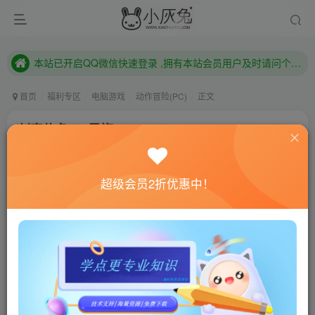
本站已开启QQ微信快速登录 ,拥有本站会员用户及时请问个人中心绑定！
已注册用户及时绑定邮箱,防止忘记资料
本站已开启QQ微信快速登录 ,拥有本站会员用户及时请问个人中心绑定！
首页
福利专区
电脑游戏
动作冒险(PC)
正文
刺客信条4：黑旗/Assassin\’s Creed IV: Black
Flag
小灰兔技术频道
关注
私信
超级会员2折优惠中！
4年前更新
0
926
134
联网教程： 内附教程
单机教程： 内附教程
不懂的话联系客服！！！
本站的资源转载自国内外各大媒体和网络，仅供试玩体
验。如果您喜欢该游戏内容，请支持正版
→→→
正版购买