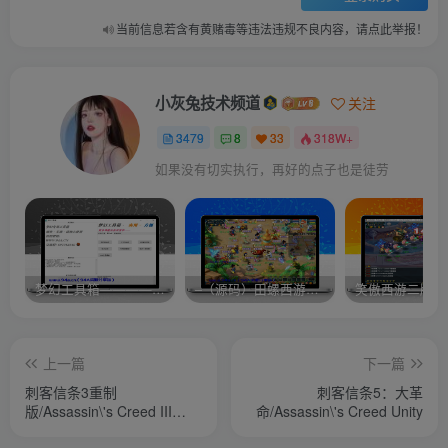
当前信息若含有黄赌毒等违法违规不良内容，请点此举报！
小灰兔技术频道
关注
3479
8
33
318W+
如果没有切实执行，再好的点子也是徒劳
梦幻工具箱————-免费
–（源码）田螺西游9.0 假人摆摊18门派飞升渡劫化圣助战最新BB谛听….
笑傲西游二版-
上一篇
下一篇
刺客信条3重制
刺客信条5：大革
版/Assassin\'s Creed III
命/Assassin\'s Creed Unity
Remastered