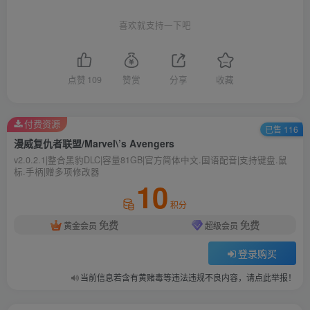
喜欢就支持一下吧
点赞
109
赞赏
分享
收藏
付费资源
已售 116
漫威复仇者联盟/Marvel\’s Avengers
v2.0.2.1|整合黑豹DLC|容量81GB|官方简体中文.国语配音|支持键盘.鼠
标.手柄|赠多项修改器
10
积分
免费
免费
黄金会员
超级会员
登录购买
当前信息若含有黄赌毒等违法违规不良内容，请点此举报！