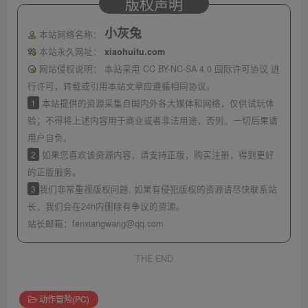
版权声明
小灰兔
本站网络名称：
本站永久网址：
xiaohuitu.com
网站侵权说明：
本站采用 CC BY-NC-SA 4.0 国际许可协议 进
行许可，转载或引用本站文章应遵循相同协议。
1
本站提供的资源采集自国内外各大媒体和网络，仅供试玩体
验；不得将上述内容用于商业或者非法用途，否则，一切后果请
用户自负。
2
如果您喜欢该资源内容，请支持正版，购买注册，得到更好
的正版服务。
3
我们非常重视版权问题, 如果有侵犯版权的资源请尽快联系站
长，我们会在24h内删除有争议的资源。
站长邮箱：
fenxiangwang@qq.com
THE END
动作冒险(PC)