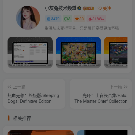
小灰兔技术频道
关注
3479
8
33
318W+
生活从未变得容易，只是我们变得更加坚强
梦幻工具箱————-免费
–（源码）田螺西游9.0 假人摆摊18门派飞升渡劫化圣助战最新BB谛听….
笑傲西游二版-
上一篇
下一篇
热血无赖：终极版/Sleeping
光环：士官长合集/Halo:
Dogs: Definitive Edition
The Master Chief Collection
相关推荐