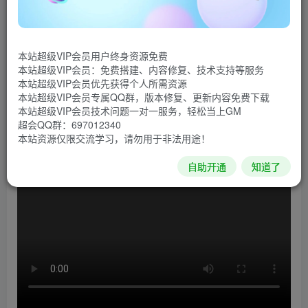
《复仇者联盟》是由《古墓丽影》系列开发商水晶动力
和《杀出重围》开发商Eidos Montreal联合打造。游戏拥有一
本站超级VIP会员用户终身资源免费
个原创故事，包含大家所喜爱的角色。本作将电影般的叙事
本站超级VIP会员：免费搭建、内容修复、技术支持等服务
与单人和合作玩法了结合起来，玩家最多可以组建四人小
本站超级VIP会员优先获得个人所需资源
本站超级VIP会员专属QQ群，版本修复、更新内容免费下载
队，掌握非凡的超能力、定制符合自己风格的英雄来保护遭
本站超级VIP会员技术问题一对一服务，轻松当上GM
受威胁的世界。
超会QQ群：697012340
本站资源仅限交流学习，请勿用于非法用途！
游戏视频
自助开通
知道了