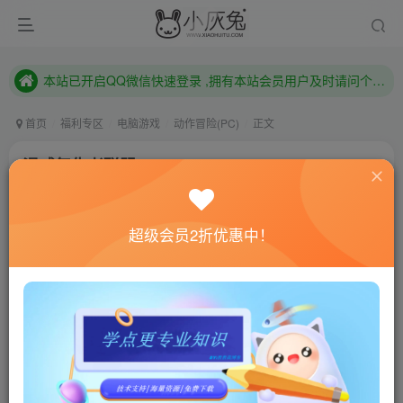
本站已开启QQ微信快速登录 ,拥有本站会员用户及时请问个人中心绑定！
已注册用户及时绑定邮箱,防止忘记资料
本站已开启QQ微信快速登录 ,拥有本站会员用户及时请问个人中心绑定！
首页
福利专区
电脑游戏
动作冒险(PC)
正文
漫威复仇者联盟/Marvel\’s Avengers
小灰兔技术频道
关注
私信
4年前更新
超级会员2折优惠中！
0
663
109
联网教程： 内附教程
单机教程： 内附教程
不懂的话联系客服！！！
本站的资源转载自国内外各大媒体和网络，仅供试玩体
验。如果您喜欢该游戏内容，请支持正版
→→→
正版购买
游戏介绍