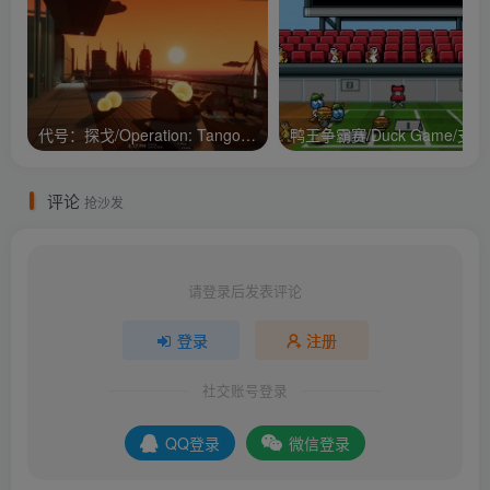
代号：探戈/Operation: Tango/支持网络联机
鸭王争
评论
抢沙发
请登录后发表评论
登录
注册
社交账号登录
QQ登录
微信登录