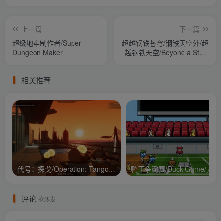
上一篇
下一篇
超级地牢制作者/Super
超越钢铁苍穹/钢铁天空外/超
Dungeon Maker
越钢铁天空/Beyond a Steel
Sky
相关推荐
代号：探戈/Operation: Tango/支持网络联机
鸭王争
评论
抢沙发