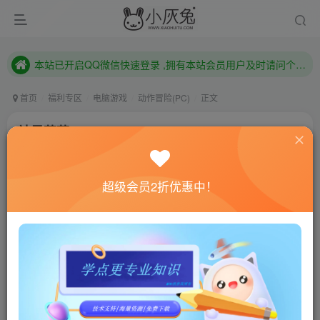
本站已开启QQ微信快速登录 ,拥有本站会员用户及时请问个人中心绑定！
已注册用户及时绑定邮箱,防止忘记资料
本站已开启QQ微信快速登录 ,拥有本站会员用户及时请问个人中心绑定！
首页
福利专区
电脑游戏
动作冒险(PC)
正文
神风蔬菜/Kamikaze Veggies
小灰兔技术频道
关注
私信
4年前更新
超级会员2折优惠中！
0
831
185
联网教程： 内附教程
单机教程： 内附教程
不懂的话联系客服！！！
本站的资源转载自国内外各大媒体和网络，仅供试玩体
验。如果您喜欢该游戏内容，请支持正版
→→→
正版购买
游戏介绍