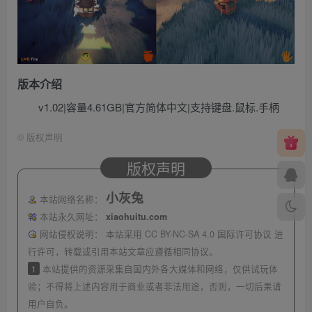
版本介绍
v1.02|容量4.61GB|官方简体中文|支持键盘.鼠标.手柄
©
版权声明
版权声明
小灰兔
本站网络名称：
本站永久网址：
xiaohuitu.com
网站侵权说明：
本站采用 CC BY-NC-SA 4.0 国际许可协议 进
行许可，转载或引用本站文章应遵循相同协议。
1
本站提供的资源采集自国内外各大媒体和网络，仅供试玩体
验；不得将上述内容用于商业或者非法用途，否则，一切后果请
用户自负。