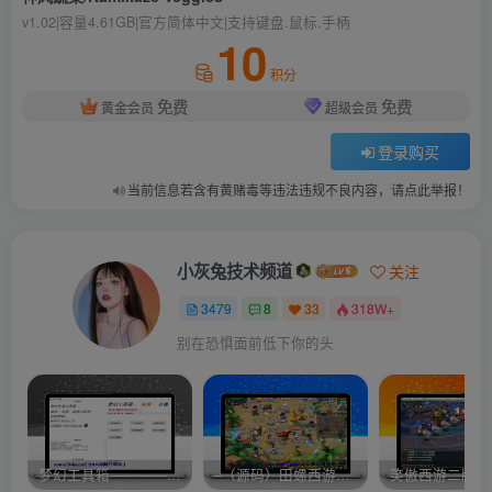
v1.02|容量4.61GB|官方简体中文|支持键盘.鼠标.手柄
10
积分
免费
免费
黄金会员
超级会员
登录购买
当前信息若含有黄赌毒等违法违规不良内容，请点此举报！
小灰兔技术频道
关注
3479
8
33
318W+
别在恐惧面前低下你的头
梦幻工具箱————-免费
–（源码）田螺西游9.0 假人摆摊18门派飞升渡劫化圣助战最新BB谛听….
笑傲西游二版-