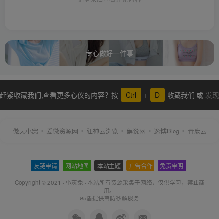
专心做好一件事
赶紧收藏我们,查看更多心仪的内容？按
Ctrl
+
D
收藏我们 或
发现
更多
傲天小窝
爱微资源网
狂神云浏览
解说网
逸博Blog
青鹿云
友链申请
-
网站地图
-
本站主题
-
广告合作
-
免责申明
-
Copyright © 2021 ·
小灰兔
·
本站所有资源采集于网络
，仅供学习，禁止商
用。
95盾提供高防秒解服务