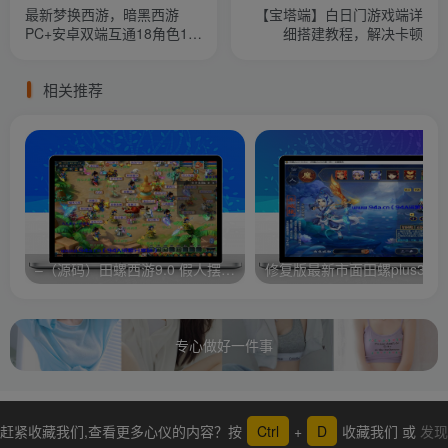
最新梦换西游，暗黑西游
【宝塔端】白日门游戏端详
PC+安卓双端互通18角色15
细搭建教程，解决卡顿
门派可外网
相关推荐
–（源码）田螺西游9.0 假人摆摊18门派飞升渡劫化圣助战最新BB谛听….
修复版最新市面田螺plus3 全新
专心做好一件事
赶紧收藏我们,查看更多心仪的内容？按
Ctrl
+
D
收藏我们 或
发现