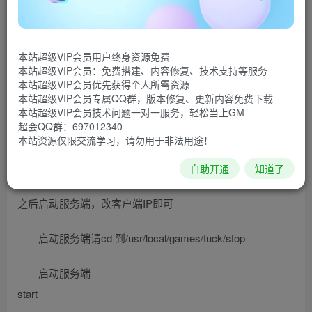
cd /root
chmod -R 777 /root
本站超级VIP会员用户终身资源免费
本站超级VIP会员：免费搭建、内容修复、技术支持等服务
./gosetup.sh
本站超级VIP会员优先获得个人所需资源
本站超级VIP会员专属QQ群，版本修复、更新内容免费下载
之后一直等待，服务器就会自动部署好。
本站超级VIP会员技术问题一对一服务，轻松当上GM
超会QQ群：697012340
重要提醒（非常非常非常重要）：部署过程中不要操作，不
本站资源仅限交流学习，请勿用于非法用途！
要强制关闭，要一直等到部署结束。
自助开通
知道了
服务器部署好之后会有提示。
之后启动服务端，改客户端IP即可
启动服务端请cd 到/usr/local/games/fuck/stop
启动服务端
start