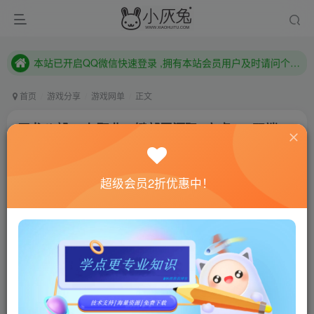
本站已开启QQ微信快速登录 ,拥有本站会员用户及时请问个人中心绑定！
已注册用户及时绑定邮箱,防止忘记资料
本站已开启QQ微信快速登录 ,拥有本站会员用户及时请问个人中心绑定！
首页
游戏分享
游戏网单
正文
天龙八部3D七职业一键部署源码+安卓IOS双端
+网页GM充值工具
小灰兔技术频道
关注
私信
超级会员2折优惠中！
4年前更新
826
12
联网教程： 内附教程
单机教程： 内附教程
不懂的话联系客服！！！
把fuck.tar.gz传到/usr/local/games目录下
把gosetup.sh传到/root目录下