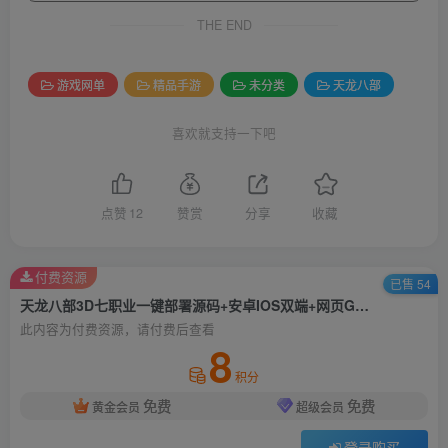
THE END
游戏网单
精品手游
未分类
天龙八部
喜欢就支持一下吧
点赞
12
赞赏
分享
收藏
付费资源
已售 54
天龙八部3D七职业一键部署源码+安卓IOS双端+网页GM充值工具
此内容为付费资源，请付费后查看
8
积分
免费
免费
黄金会员
超级会员
登录购买