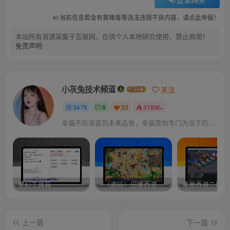
当前信息若含有黄赌毒等违法违规不良内容，请点此举报！
本站所有资源采集于互联网，仅供个人本地研究使用，禁止商用！
免责声明
小灰兔技术频道
关注
3479
8
33
318W+
幸福不应该留到未来品尝，幸福是你专门为当下的自己所准备的
梦幻工具箱————-免费
–（源码）田螺西游9.0 假人摆摊18门派飞升渡劫化圣助战最新BB谛听….
笑傲西游二版-
上一篇
下一篇