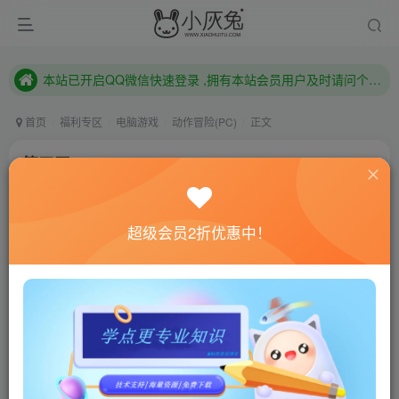
本站已开启QQ微信快速登录 ,拥有本站会员用户及时请问个人中心绑定！
已注册用户及时绑定邮箱,防止忘记资料
本站已开启QQ微信快速登录 ,拥有本站会员用户及时请问个人中心绑定！
首页
福利专区
电脑游戏
动作冒险(PC)
正文
第三天/The Third Day
小灰兔技术频道
关注
私信
4年前更新
超级会员2折优惠中！
0
577
53
联网教程： 内附教程
单机教程： 内附教程
不懂的话联系客服！！！
本站的资源转载自国内外各大媒体和网络，仅供试玩体
验。如果您喜欢该游戏内容，请支持正版
→→→
正版购买
游戏介绍