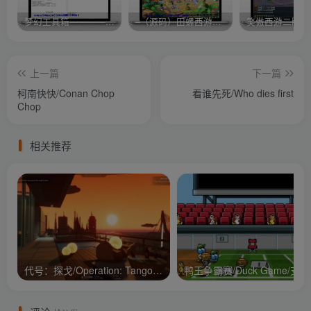
梦幻工具箱————-免费
–（源码）田螺西游9.0 假人摆摊18门派飞升渡劫化圣助战最新BB谛听….
笑傲西游二版-
上一篇
下一篇
柯南快快/Conan Chop
看谁先死/Who dies first
Chop
相关推荐
代号：探戈/Operation: Tango/支持网络联机
鸭王争