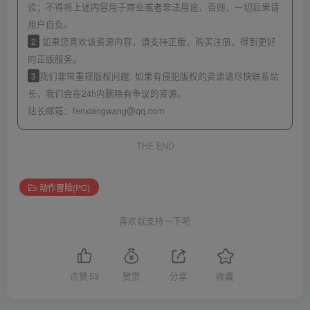
验；不得将上述内容用于商业或者非法用途，否则，一切后果请
用户自负。
2
如果您喜欢该资源内容，请支持正版，购买注册，得到更好
的正版服务。
3
我们非常重视版权问题, 如果有侵犯版权的资源请尽快联系站
长，我们会在24h内删除有争议的资源。
站长邮箱：
fenxiangwang@qq.com
THE END
动作冒险(PC)
喜欢就支持一下吧
点赞
53
赞赏
分享
收藏