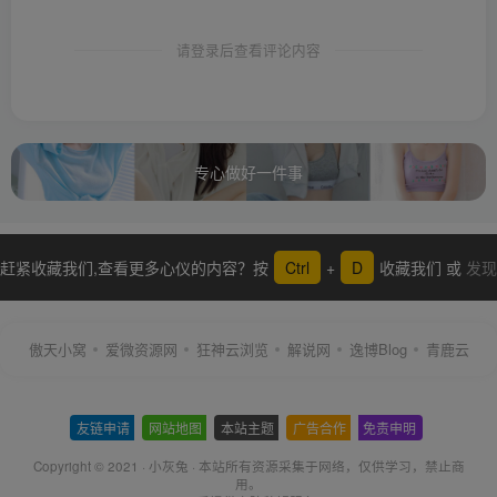
请登录后查看评论内容
专心做好一件事
赶紧收藏我们,查看更多心仪的内容？按
Ctrl
+
D
收藏我们 或
发现
更多
傲天小窝
爱微资源网
狂神云浏览
解说网
逸博Blog
青鹿云
友链申请
-
网站地图
-
本站主题
-
广告合作
-
免责申明
-
Copyright © 2021 ·
小灰兔
·
本站所有资源采集于网络
，仅供学习，禁止商
用。