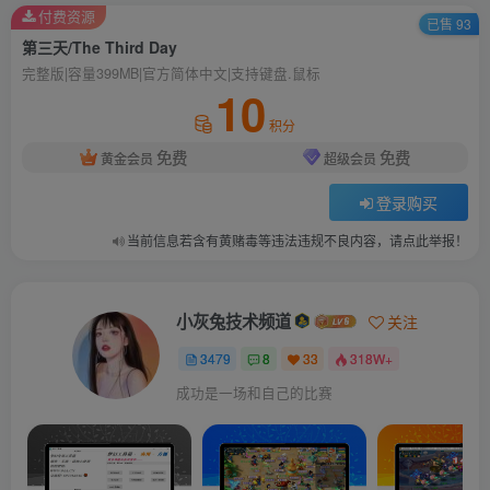
付费资源
已售 93
第三天/The Third Day
完整版|容量399MB|官方简体中文|支持键盘.鼠标
10
积分
免费
免费
黄金会员
超级会员
登录购买
当前信息若含有黄赌毒等违法违规不良内容，请点此举报！
小灰兔技术频道
关注
3479
8
33
318W+
成功是一场和自己的比赛