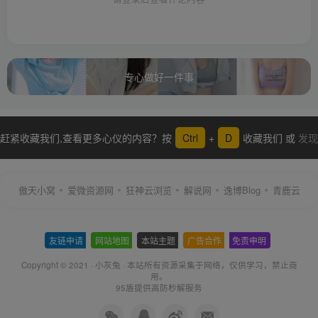
专心做好一件事
赶紧收藏我们,查看更多心仪的内容？按
Ctrl
+
D
收藏我们 或
发现
更多
傲天小窝
爱微资源网
狂神云浏览
解说网
逸博Blog
青鹿云
友链申请
-
网站地图
-
本站主题
-
广告合作
-
免责申明
-
Copyright © 2021 ·
小灰兔
·
本站所有资源采集于网络
，仅供学习，禁止商
用。
95盾提供高防秒解服务