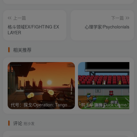
上一篇
下一篇
格斗领域EX/FIGHTING EX
心理学家/Psycholonials
LAYER
相关推荐
代号：探戈/Operation: Tango/支持网络联机
鸭王争
评论
抢沙发