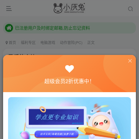
已注册用户及时绑定邮箱,防止忘记资料
本站已开启QQ微信快速登录 ,拥有本站会员用户及时请问个人中心绑定！
已注册用户及时绑定邮箱,防止忘记资料
本站已开启QQ微信快速登录 ,拥有本站会员用户及时请问个人中心绑定！
首页
福利专区
电脑游戏
动作冒险(PC)
正文
最后的方块/The Last Cube
小灰兔技术频道
关注
私信
4年前更新
超级会员2折优惠中！
0
508
141
联网教程： 内附教程
单机教程： 内附教程
不懂的话联系客服！！！
本站的资源转载自国内外各大媒体和网络，仅供试玩体
验。如果您喜欢该游戏内容，请支持正版
→→→
正版购买
游戏介绍