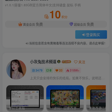
v1.0.1|容量1.83GB|官方简体中文|支持键盘.鼠标.手柄
10
积分
免费
免费
黄金会员
超级会员
登录购买
当前信息若含有黄赌毒等违法违规不良内容，请点此举报！
小灰兔技术频道
关注
3479
8
33
318W+
上天只会安排的快乐的结局。如果不快乐，说明还不是最后结局
梦幻工具箱————-免费
–（源码）田螺西游9.0 假人摆摊18门派飞升渡劫化圣助战最新BB谛听….
笑傲西游二版-