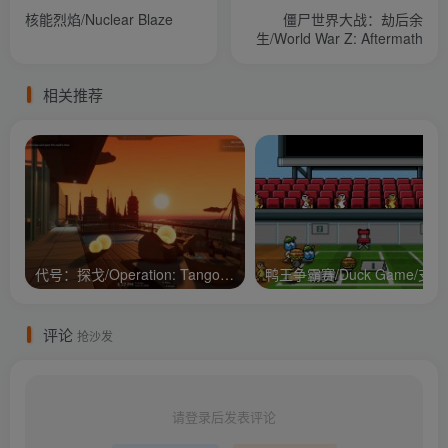
核能烈焰/Nuclear Blaze
僵尸世界大战：劫后余
生/World War Z: Aftermath
相关推荐
代号：探戈/Operation: Tango/支持网络联机
鸭王争
评论
抢沙发
请登录后发表评论