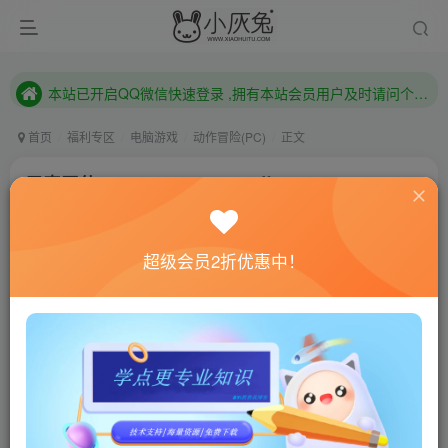
本站已开启QQ微信快速登录 ,拥有本站会员用户及时请问个人中心绑定！
已注册用户及时绑定邮箱,防止忘记资料
本站已开启QQ微信快速登录 ,拥有本站会员用户及时请问个人中心绑定！
首页
福利专区
电脑游戏
动作冒险(PC)
正文
元素天使2/Elemental Angel Ⅱ
小灰兔技术频道
关注
私信
4年前更新
超级会员2折优惠中！
0
940
53
联网教程： 内附教程
单机教程： 内附教程
不懂的话联系客服！！！
本站的资源转载自国内外各大媒体和网络，仅供试玩体
验。如果您喜欢该游戏内容，请支持正版
→→→
正版购买
游戏介绍