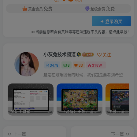
免费
免费
黄金会员
超级会员
登录购买
当前信息若含有黄赌毒等违法违规不良内容，请点此举报！
小灰兔技术频道
关注
3479
8
33
318W+
越是在艰难困苦的时候，我们越是要看到希望
梦幻工具箱————-免费
–（源码）田螺西游9.0 假人摆摊18门派飞升渡劫化圣助战最新BB谛听….
笑傲西游二版-
上一篇
下一篇