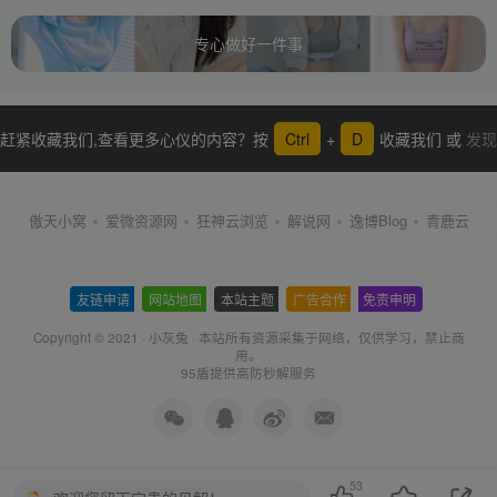
专心做好一件事
赶紧收藏我们,查看更多心仪的内容？按
Ctrl
+
D
收藏我们 或
发现
更多
傲天小窝
爱微资源网
狂神云浏览
解说网
逸博Blog
青鹿云
友链申请
-
网站地图
-
本站主题
-
广告合作
-
免责申明
-
Copyright © 2021 ·
小灰兔
·
本站所有资源采集于网络
，仅供学习，禁止商
用。
95盾提供高防秒解服务
53