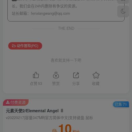
长，我们会在24h内删除有争议的资源。
站长邮箱：
fenxiangwang@qq.com
THE END
动作冒险(PC)
喜欢就支持一下吧
点赞
53
赞赏
分享
收藏
付费资源
已售 71
元素天使2/Elemental Angel Ⅱ
v20220217|容量347MB|官方简体中文|支持键盘.鼠标
10
积分