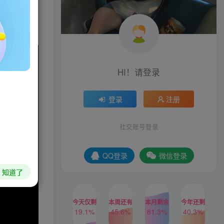
HI！请登录
登录
注册
社交账号登录
QQ登录
微信登录
知道了
今天仅剩
本周还有
本月剩余
今年还剩
19.1%
45.6%
81.3%
40.3%