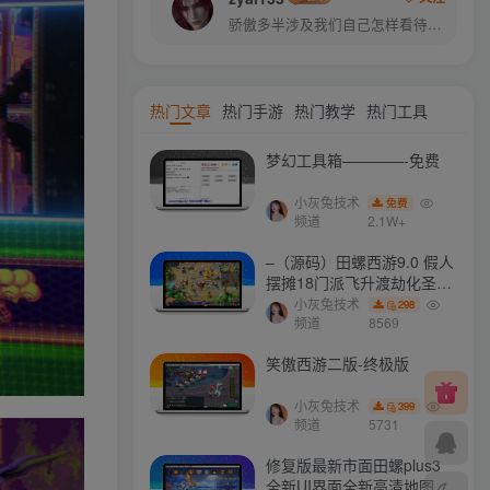
骄傲多半涉及我们自己怎样看待自己，而虚荣则涉及我们想别人怎样看我们
热门文章
热门手游
热门教学
热门工具
梦幻工具箱————-免费
小灰兔技术
免费
频道
2.1W+
–（源码）田螺西游9.0 假人
摆摊18门派飞升渡劫化圣助
战最新BB谛听….
小灰兔技术
298
频道
8569
笑傲西游二版-终极版
小灰兔技术
399
频道
5731
修复版最新市面田螺plus3
全新UI界面全新高清地图18