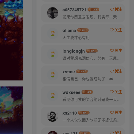
a657345721
关注
如果你愿意去发现，其实每一天都很美
ollama
关注
天生我才必有用
longlongjn
关注
请对梦想充满信心，总有一天属于你的彩虹会在天空微笑
xstasr
关注
相信自己，你也就成功了一半
wdxseee
关注
看见你可爱的笑容绝对是我一天中最美好的事
xs2110
关注
一个人仅仅因为软弱无能或优柔寡断就完全可能招致痛苦
zyai133
关注