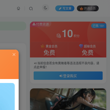
写文章
开通会员
付费资源
已售 181
10
积分
黄金会员
超级会员
免费
免费
私信
当前信息若含有黄赌毒等违法违规不良内容，请
点此举报！
75
186
登录购买