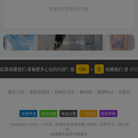
请登录后查看评论内容
专心做好一件事
赶紧收藏我们,查看更多心仪的内容？按
Ctrl
+
D
收藏我们 或
发现
更多
傲天小窝
爱微资源网
狂神云浏览
解说网
逸博Blog
青鹿云
友链申请
-
网站地图
-
本站主题
-
广告合作
-
免责申明
-
Copyright © 2021 ·
小灰兔
·
本站所有资源采集于网络
，仅供学习，禁止商
用。
95盾提供高防秒解服务