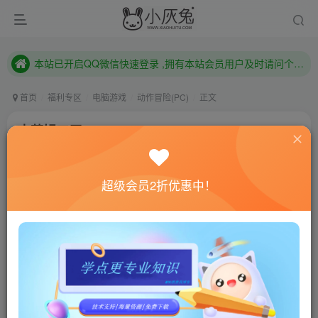
已注册用户及时绑定邮箱,防止忘记资料
本站已开启QQ微信快速登录 ,拥有本站会员用户及时请问个人中心绑定！
已注册用户及时绑定邮箱,防止忘记资料
首页
福利专区
电脑游戏
动作冒险(PC)
正文
本站已开启QQ微信快速登录 ,拥有本站会员用户及时请问个人中心绑定！
史莱姆工厂/Slime Factory
小灰兔技术频道
关注
私信
4年前更新
超级会员2折优惠中！
0
601
142
联网教程： 内附教程
单机教程： 内附教程
不懂的话联系客服！！！
本站的资源转载自国内外各大媒体和网络，仅供试玩体
验。如果您喜欢该游戏内容，请支持正版
→→→
正版购买
游戏介绍