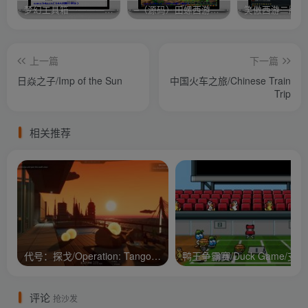
梦幻工具箱————-免费
–（源码）田螺西游9.0 假人摆摊18门派飞升渡劫化圣助战最新BB谛听….
笑傲西游二版-
上一篇
下一篇
日焱之子/Imp of the Sun
中国火车之旅/Chinese Train
Trip
相关推荐
代号：探戈/Operation: Tango/支持网络联机
鸭王争
评论
抢沙发