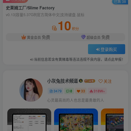
已售 38
史莱姆工厂/Slime Factory
v0.13|容量5.37GB|官方简体中文|支持键盘.鼠标
10
积分
免费
免费
黄金会员
超级会员
登录购买
当前信息若含有黄赌毒等违法违规不良内容，请点此举报！
小灰兔技术频道
关注
3479
8
33
318W+
心灵最高尚的人也总是最勇敢的人