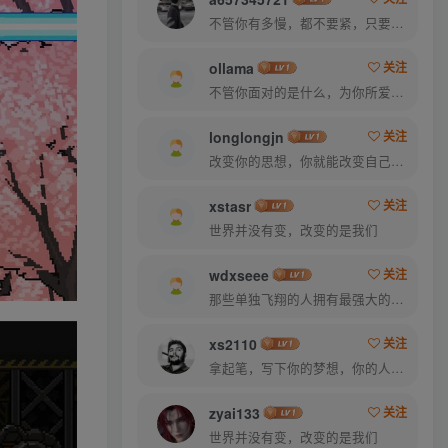
不管你有多慢，都不要紧，只要你有决心，你最终都会到达想去的地方
ollama
关注
不管你面对的是什么，为你所爱的而奋斗都会是值得的
longlongjn
关注
改变你的思想，你就能改变自己的命运
xstasr
关注
世界并没有变，改变的是我们
wdxseee
关注
那些单独飞翔的人拥有最强大的翅膀
xs2110
关注
拿起笔，写下你的梦想，你的人生就从此刻起航
zyai133
关注
世界并没有变，改变的是我们