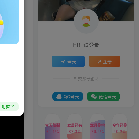
存者将要走
HI！请登录
登录
注册
社交账号登录
QQ登录
微信登录
知道了
今天仅剩
本周还有
本月剩余
今年还剩
61.1%
37.3%
79.4%
40.2%