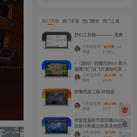
热门文章
热门手游
热门教学
热门工具
梦幻工具箱————-免费
小灰兔技术
免费
频道
2.1W+
–（源码）田螺西游9.0 假人
摆摊18门派飞升渡劫化圣助
战最新BB谛听….
小灰兔技术
298
频道
8569
笑傲西游二版-终极版
小灰兔技术
399
频道
5731
修复版最新市面田螺plus3
全新UI界面全新高清地图18
门派 修复了后门ggeserver
小灰兔技术
98