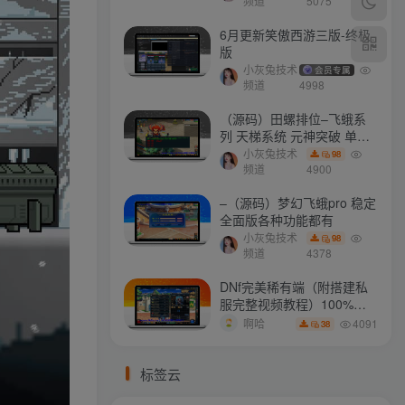
打不开
频道
5075
6月更新笑傲西游三版-终极
版
小灰兔技术
会员专属
频道
4998
（源码）田螺排位–飞蛾系
列 天梯系统 元神突破 单机
免费 含GM工具
小灰兔技术
98
频道
4900
–（源码）梦幻飞蛾pro 稳定
全面版各种功能都有
小灰兔技术
98
频道
4378
DNf完美稀有端（附搭建私
服完整视频教程）100%可
搭建(附完美端升级补丁)
4091
啊哈
38
标签云