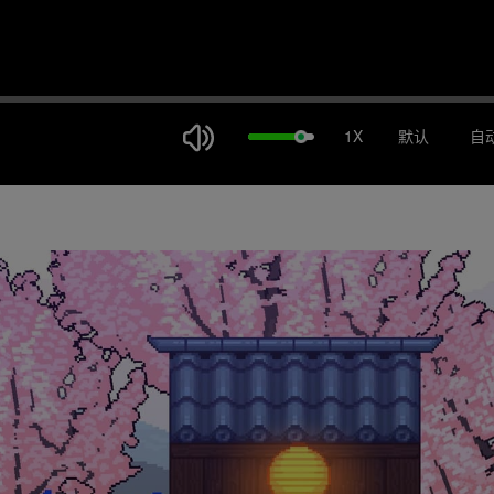
1X
默认
自