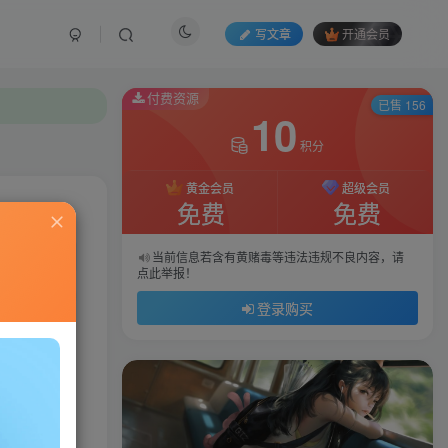
写文章
开通会员
付费资源
已售 156
10
积分
黄金会员
超级会员
免费
免费
私信
当前信息若含有黄赌毒等违法违规不良内容，请
点此举报！
89
103
登录购买