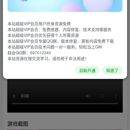
《警察故事》是由Mighty Morgan制作的一款俯视角射击
游戏。高智慧AI，策略元素，随机事件，让每一关卡拥有上
本站超级VIP会员用户终身资源免费
千幕独一无二的场景。还没有一款像素游戏像这样逼真和有
本站超级VIP会员：免费搭建、内容修复、技术支持等服务
趣。
本站超级VIP会员优先获得个人所需资源
本站超级VIP会员专属QQ群，版本修复、更新内容免费下载
游戏视频
本站超级VIP会员技术问题一对一服务，轻松当上GM
超会QQ群：697012340
本站资源仅限交流学习，请勿用于非法用途！
自助开通
知道了
游戏截图