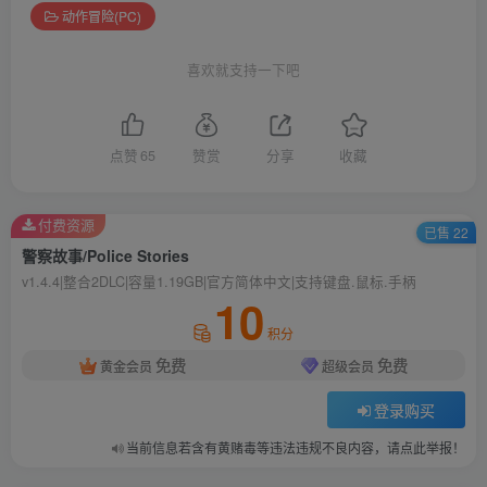
动作冒险(PC)
喜欢就支持一下吧
点赞
65
赞赏
分享
收藏
付费资源
已售 22
警察故事/Police Stories
v1.4.4|整合2DLC|容量1.19GB|官方简体中文|支持键盘.鼠标.手柄
10
积分
免费
免费
黄金会员
超级会员
登录购买
当前信息若含有黄赌毒等违法违规不良内容，请点此举报！