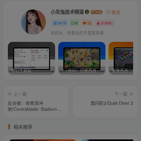
小灰兔技术频道
关注
3479
8
33
318W+
别回头，你要走的不是那条路
梦幻工具箱————-免费
–（源码）田螺西游9.0 假人摆摊18门派飞升渡劫化圣助战最新BB谛听….
笑傲西游二版-
上一篇
下一篇
反对者：体育场冲
酉闪町2/Dusk Diver 2
刺/Contrablade: Stadium
Rush
相关推荐