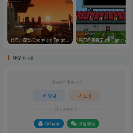
代号：探戈/Operation: Tango/支持网络联机
鸭王争
评论
抢沙发
请登录后发表评论
登录
注册
社交账号登录
QQ登录
微信登录