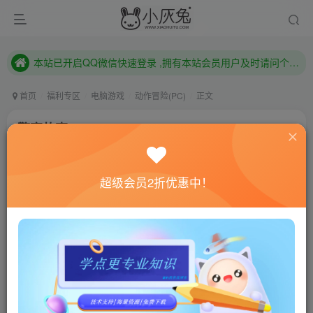
本站已开启QQ微信快速登录 ,拥有本站会员用户及时请问个人中心绑定！
已注册用户及时绑定邮箱,防止忘记资料
本站已开启QQ微信快速登录 ,拥有本站会员用户及时请问个人中心绑定！
首页
福利专区
电脑游戏
动作冒险(PC)
正文
警察故事/Police Stories
小灰兔技术频道
关注
私信
4年前更新
超级会员2折优惠中！
0
842
65
联网教程： 内附教程
单机教程： 内附教程
不懂的话联系客服！！！
本站的资源转载自国内外各大媒体和网络，仅供试玩体
验。如果您喜欢该游戏内容，请支持正版
→→→
正版购买
游戏介绍