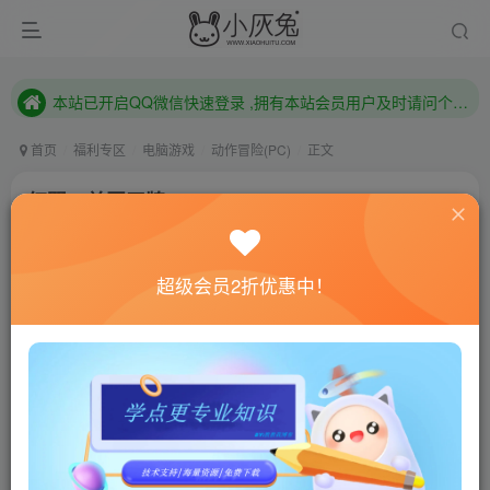
本站已开启QQ微信快速登录 ,拥有本站会员用户及时请问个人中心绑定！
已注册用户及时绑定邮箱,防止忘记资料
本站已开启QQ微信快速登录 ,拥有本站会员用户及时请问个人中心绑定！
首页
福利专区
电脑游戏
动作冒险(PC)
正文
红翼：美国王牌/Red Wings: American Aces
小灰兔技术频道
关注
私信
4年前更新
超级会员2折优惠中！
0
946
106
联网教程： 内附教程
单机教程： 内附教程
不懂的话联系客服！！！
本站的资源转载自国内外各大媒体和网络，仅供试玩体
验。如果您喜欢该游戏内容，请支持正版
→→→
正版购买
游戏介绍