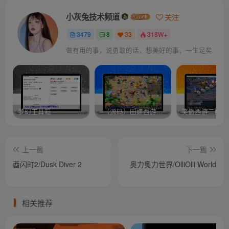
小灰兔技术频道
关注
3479
8
33
318W+
做有用的事，说勇敢的话，想美好的事，一生足矣
梦幻工具箱————-免费
–（源码）田螺西游9.0 假人摆摊18门派飞升渡劫化圣助战最新BB谛听….
笑傲西游二版-
上一篇
下一篇
酉闪町2/Dusk Diver 2
奥力奥力世界/OlliOlli World
相关推荐