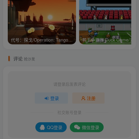
代号：探戈/Operation: Tango/支持网络联机
鸭王争
评论
抢沙发
请登录后发表评论
登录
注册
社交账号登录
QQ登录
微信登录