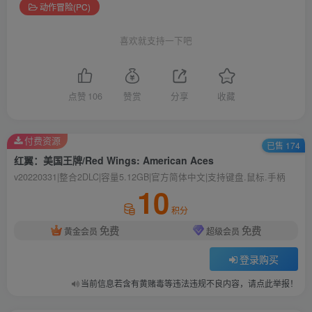
动作冒险(PC)
喜欢就支持一下吧
点赞
106
赞赏
分享
收藏
付费资源
已售 174
红翼：美国王牌/Red Wings: American Aces
v20220331|整合2DLC|容量5.12GB|官方简体中文|支持键盘.鼠标.手柄
10
积分
免费
免费
黄金会员
超级会员
登录购买
当前信息若含有黄赌毒等违法违规不良内容，请点此举报！