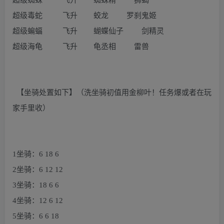
超级蜘蛛 飞升 蜘蛛精 狮蝎
超级毒蛇 飞升 蛟龙 罗刹鬼姬
超级蝙蝠 飞升 蝴蝶仙子 剑精灵
超级海龟 飞升 龟丞相 雷兽
【坐骑处置如下】（洗坐骑初值用金柳叶！任务爆或者在玩
家手里收）
1坐骑：6 18 6
2坐骑：6 12 12
3坐骑：18 6 6
4坐骑：12 6 12
5坐骑：6 6 18