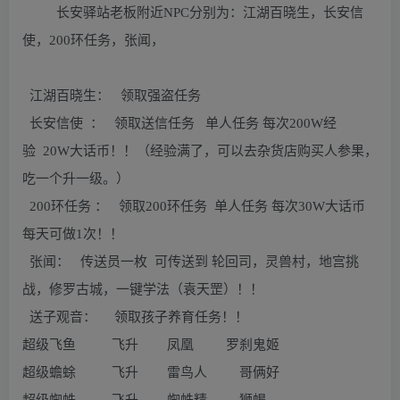
长安驿站老板附近NPC分别为：江湖百晓生，长安信
使，200环任务，张闻，
江湖百晓生： 领取强盗任务
长安信使 ： 领取送信任务 单人任务 每次200W经
验 20W大话币！！（经验满了，可以去杂货店购买人参果，
吃一个升一级。）
200环任务 ： 领取200环任务 单人任务 每次30W大话币
每天可做1次！！
张闻： 传送员一枚 可传送到 轮回司，灵兽村，地宫挑
战，修罗古城，一键学法（袁天罡）！！
送子观音： 领取孩子养育任务！！
超级飞鱼 飞升 凤凰 罗刹鬼姬
超级蟾蜍 飞升 雷鸟人 哥俩好