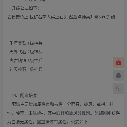
升级公式如下：
去长安桥上 找矿石商人买上石头 然后点神兵升级NPC升级
千年寒铁 1级神兵
天外飞石 2级神兵
盘古精铁 3级神兵
补天神石 4级神兵
四、配饰培养
配饰主要增加属性点和抗性。分面具、披风、戒指、挂
件、腰带、玉佩6种，其中面具和披风分性别。配饰刚刚获得
为白装无属性，需重铸才有属性。公式如下：