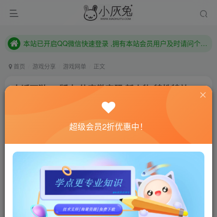
本站已开启QQ微信快速登录 ,拥有本站会员用户及时请问个人中心绑定！
已注册用户及时绑定邮箱,防止忘记资料
本站已开启QQ微信快速登录 ,拥有本站会员用户及时请问个人中心绑定！
首页
游戏分享
游戏网单
正文
大话西游3.0版本 仿官微变服 新人物 特性特效
小灰兔技术频道
关注
私信
4年前更新
超级会员2折优惠中！
2847
1
联网教程： 内附教程
单机教程： 内附教程
不懂的话联系客服！！！
仙缘3.0版本是目前大话私服中独家自制版本，本服是仿
官微变服，新人物形象，新特性特效，142级以后升级有难
度，召唤兽平和，完全回到我们的当年，比较耐玩。