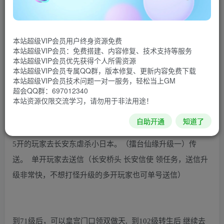
下面介绍升级流程，
本站超级VIP会员用户终身资源免费
本站超级VIP会员：免费搭建、内容修复、技术支持等服务
上
游戏
出生地领新手礼包(开新手礼包的时候请注意包裹空
本站超级VIP会员优先获得个人所需资源
位， 然后去长安杂货店买果子 升级到31级，然后去长安
本站超级VIP会员专属QQ群，版本修复、更新内容免费下载
本站超级VIP会员技术问题一对一服务，轻松当上GM
（管家旁边技能学习）传送到袁天罡，点击自己人物头像 一
超会QQ群：697012340
键学法 多点几次看看技能。
本站资源仅限交流学习，请勿用于非法用途！
自助开通
知道了
5开的玩家去长安东虐杀小日本。（擂台仙缘升级一）传
送。 单开玩家去送信（长安桥头 长安信使 领任务，送信升
级非常快，不想打怪升级的多开玩家也可单号送信）
到71级后，可以皇宫门口领双做天, 到102级转生后 继续去