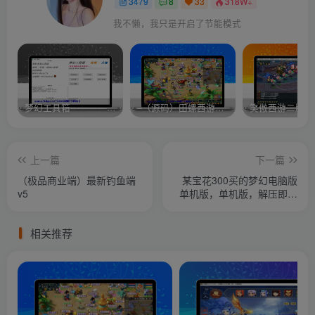
3479
8
33
318W+
我不懒，我只是开启了节能模式
梦幻工具箱————-免费
–（源码）田螺西游9.0 假人摆摊18门派飞升渡劫化圣助战最新BB谛听….
笑傲西游二版-
上一篇
下一篇
（极品商业端）最新钓鱼端
某宝花300买的梦幻电脑版
v5
单机版，单机版，解压即可
玩
相关推荐