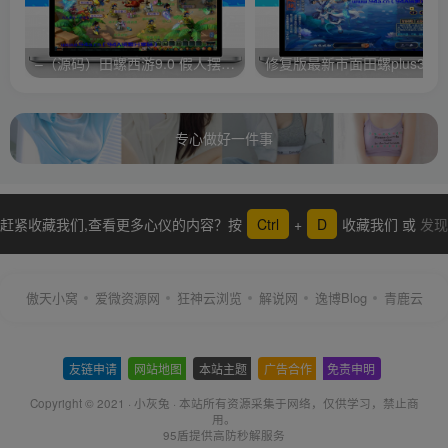
–（源码）田螺西游9.0 假人摆摊18门派飞升渡劫化圣助战最新BB谛听….
修复版最新市面田螺plus3 全新
专心做好一件事
赶紧收藏我们,查看更多心仪的内容？按
Ctrl
+
D
收藏我们 或
发现
更多
傲天小窝
爱微资源网
狂神云浏览
解说网
逸博Blog
青鹿云
友链申请
-
网站地图
-
本站主题
-
广告合作
-
免责申明
-
Copyright © 2021 ·
小灰兔
·
本站所有资源采集于网络
，仅供学习，禁止商
用。
95盾提供高防秒解服务