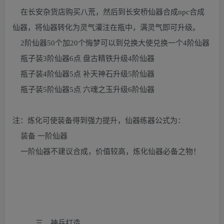
在长安杂货店购买八荒，然后到长安桥仙器合成npc合成
仙器，将仙器转化为灵气灌注在瓶中，满灵气即可升级。
2阶仙器50个加20个悔梦可以到兑换大使兑换一个4阶仙器
瓶子装3阶仙器6点 盘古精铁升级4阶仙器
瓶子装4阶仙器5点 补天神石升级5阶仙器
瓶子装5阶仙器5点 六魂之玉升级6阶仙器
注：炼化可使装备得到强力提升，仙器练器公式为：
装备 一阶仙器
一阶仙器不建议合成，价值较高，炼化仙器必备之物！
三、神兵打造