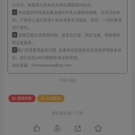
行许可，转载或引用本站文章应遵循相同协议。
1
本站提供的资源采集自国内外各大媒体和网络，仅供试玩体
验；不得将上述内容用于商业或者非法用途，否则，一切后果请
用户自负。
2
如果您喜欢该资源内容，请支持正版，购买注册，得到更好
的正版服务。
3
我们非常重视版权问题, 如果有侵犯版权的资源请尽快联系站
长，我们会在24h内删除有争议的资源。
站长邮箱：
fenxiangwang@qq.com
THE END
游戏网单
大话西游
喜欢就支持一下吧