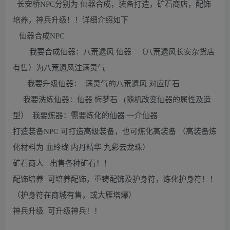
长安桥NPC分别为 仙器合成，装备打造，矿石商店，配饰
培养，神兵升级！！详细介绍如下
仙器合成NPC
我要合成仙器：八荒遗风 仙器 （八荒遗风长安杂货店
有售）为八荒遗风注满灵气
我要升级仙器： 满灵气的八荒遗风 对应矿石
我要洗练仙器：仙器 悔梦石 (随机改变仙器的属性及造
型） 我要炼器：需要炼化的仙器 一介仙器
打造装备NPC 可打造高级装备，也可炼化高装备 （高装备炼
化材料为 血玲珑 内丹精华 九彩云龙珠）
矿石商人 出售各种矿石！！
配饰培养 可培养配饰，重铸配饰及护身符，炼化护身符！！
（护身符在商城有售，或大雁塔爆）
神兵升级 可升级神兵！！