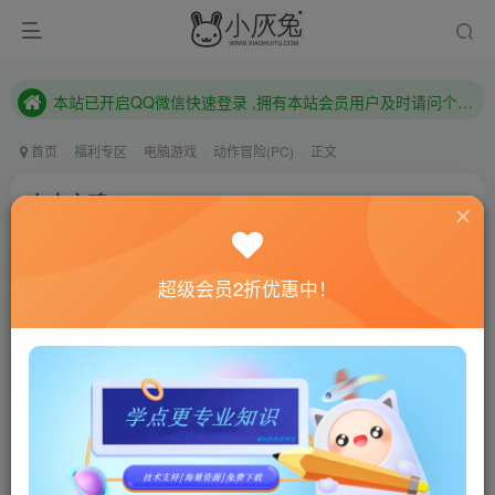
本站已开启QQ微信快速登录 ,拥有本站会员用户及时请问个人中心绑定！
已注册用户及时绑定邮箱,防止忘记资料
本站已开启QQ微信快速登录 ,拥有本站会员用户及时请问个人中心绑定！
首页
福利专区
电脑游戏
动作冒险(PC)
正文
上古之魂/Eldest Souls
小灰兔技术频道
关注
私信
4年前更新
超级会员2折优惠中！
0
445
172
联网教程： 内附教程
单机教程： 内附教程
不懂的话联系客服！！！
本站的资源转载自国内外各大媒体和网络，仅供试玩体
验。如果您喜欢该游戏内容，请支持正版
→→→
正版购买
游戏介绍