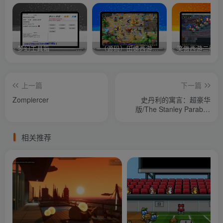
梦幻工具箱————-免费
–（源码）田螺西游9.0 假人摆摊18门派飞升渡劫化圣助战最新BB谛听….
笑傲西游二版-
上一篇
下一篇
Zompiercer
史丹利的寓言：超豪华
版/The Stanley Parable:
Ultra Deluxe
相关推荐