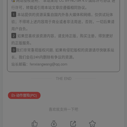
网站侵权说明：
本站采用 CC BY-NC-SA 4.0 国际许可协议 进
行许可，转载或引用本站文章应遵循相同协议。
1
本站提供的资源采集自国内外各大媒体和网络，仅供试玩体
验；不得将上述内容用于商业或者非法用途，否则，一切后果请
用户自负。
2
如果您喜欢该资源内容，请支持正版，购买注册，得到更好
的正版服务。
3
我们非常重视版权问题, 如果有侵犯版权的资源请尽快联系站
长，我们会在24h内删除有争议的资源。
站长邮箱：
fenxiangwang@qq.com
THE END
动作冒险(PC)
喜欢就支持一下吧