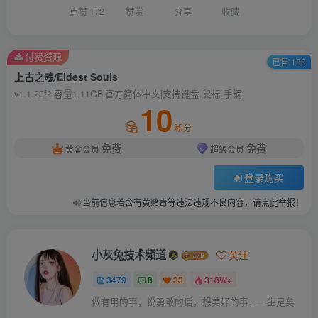
点赞
172
赞赏
分享
收藏
付费资源
已售 180
上古之魂/Eldest Souls
v1.1.23f2|容量1.11GB|官方简体中文|支持键盘.鼠标.手柄
10
积分
免费
免费
黄金会员
超级会员
登录购买
当前信息若含有黄赌毒等违法违规不良内容，请点此举报！
小灰兔技术频道
关注
3479
8
33
318W+
做有用的事，说勇敢的话，想美好的事，一生足矣