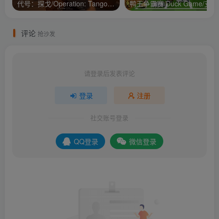
代号：探戈/Operation: Tango/支持网络联机
鸭王争
评论
抢沙发
请登录后发表评论
登录
注册
社交账号登录
QQ登录
微信登录