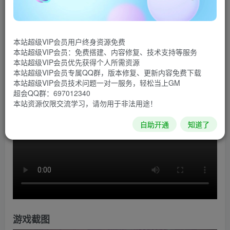
《上古之魂》为玩家带来侧重Boss战的快节奏、高难度
类魂游戏体验。 在终焉时刻，复仇心切的古神们掀起了一场
本站超级VIP会员用户终身资源免费
旷世浩劫。现在，手握黑曜石大剑的孤胆战士成了人类最后
本站超级VIP会员：免费搭建、内容修复、技术支持等服务
的希望。
本站超级VIP会员优先获得个人所需资源
本站超级VIP会员专属QQ群，版本修复、更新内容免费下载
游戏视频
本站超级VIP会员技术问题一对一服务，轻松当上GM
超会QQ群：697012340
本站资源仅限交流学习，请勿用于非法用途！
自助开通
知道了
游戏截图