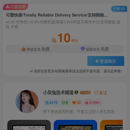
付费资源
已售 63
可靠快递/Totally Reliable Delivery Service/支持网络联机
v2.00.02单机+v2.03.03联机版|容量3.93GB|官方简体中文|支持键盘.鼠
标.手柄
10
积分
免费
免费
黄金会员
超级会员
登录购买
当前信息若含有黄赌毒等违法违规不良内容，请点此举报！
小灰兔技术频道
关注
3479
8
33
318W+
停下来休息的时候，不要忘记别人还在奔跑