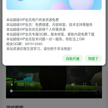
游戏介绍
《可靠快递》是一款类似《人类一败涂地》风格的多人
合作向动作模拟类游戏。玩家将会以最多4人的队伍相互合作
本站超级VIP会员用户终身资源免费
本站超级VIP会员：免费搭建、内容修复、技术支持等服务
并完成客户所要求的的快递任务~全程游戏将会爆笑不断！
本站超级VIP会员优先获得个人所需资源
本站超级VIP会员专属QQ群，版本修复、更新内容免费下载
游戏视频
本站超级VIP会员技术问题一对一服务，轻松当上GM
超会QQ群：697012340
本站资源仅限交流学习，请勿用于非法用途！
自助开通
知道了
游戏截图