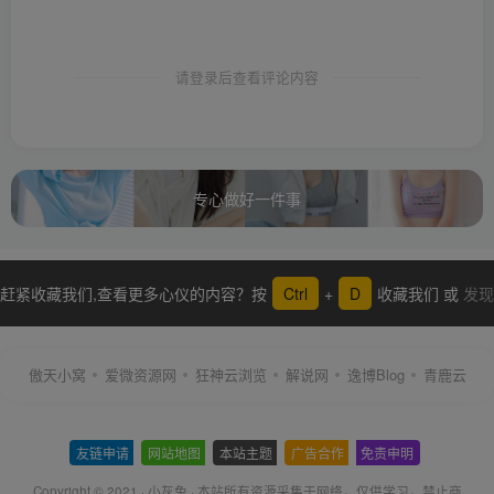
请登录后查看评论内容
专心做好一件事
赶紧收藏我们,查看更多心仪的内容？按
Ctrl
+
D
收藏我们 或
发现
更多
傲天小窝
爱微资源网
狂神云浏览
解说网
逸博Blog
青鹿云
友链申请
-
网站地图
-
本站主题
-
广告合作
-
免责申明
-
Copyright © 2021 ·
小灰兔
·
本站所有资源采集于网络
，仅供学习，禁止商