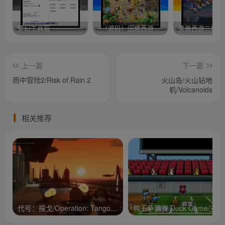
梦幻工具箱————-免费
–（源码）田螺西游9.0 假人摆摊18门派飞升渡劫化圣助战最新BB谛听….
笑傲西游二版-
上一篇
下一篇
雨中冒险2/Risk of Rain 2
火山岛/火山钻地
机/Volcanoids
相关推荐
代号：探戈/Operation: Tango/支持网络联机
鸭王争