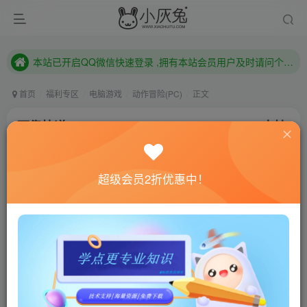
本站已开启QQ微信快速登录 ,拥有本站会员用户及时请问个人中心绑定！
已注册用户及时绑定邮箱,防止忘记资料
本站已开启QQ微信快速登录 ,拥有本站会员用户及时请问个人中心绑定！
首页
福利专区
电脑游戏
动作冒险(PC)
正文
可靠快递/Totally Reliable Delivery Service/支持
网络联机
小灰兔技术频道
关注
私信
超级会员2折优惠中！
4年前更新
0
580
174
联网教程： 内附教程
单机教程： 内附教程
不懂的话联系客服！！！
本站的资源转载自国内外各大媒体和网络，仅供试玩体
验。如果您喜欢该游戏内容，请支持正版
→→→
正版购买