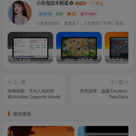
小灰兔技术频道
关注
3479
8
33
318W+
凡是我相信的，我都做了；凡是我做了的事，都是全身心地投入去做的
梦幻工具箱————-免费
–（源码）田螺西游9.0 假人摆摊18门派飞升渡劫化圣助战最新BB谛听….
笑傲西游二版-
上一篇
下一篇
阿喀琉斯：不为人知的传
生死抉择：血霾/Decision:
奇/Achilles: Legends Untold
Red Daze
相关推荐