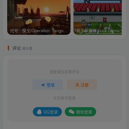
代号：探戈/Operation: Tango/支持网络联机
鸭王争
评论
抢沙发
请登录后发表评论
登录
注册
社交账号登录
QQ登录
微信登录