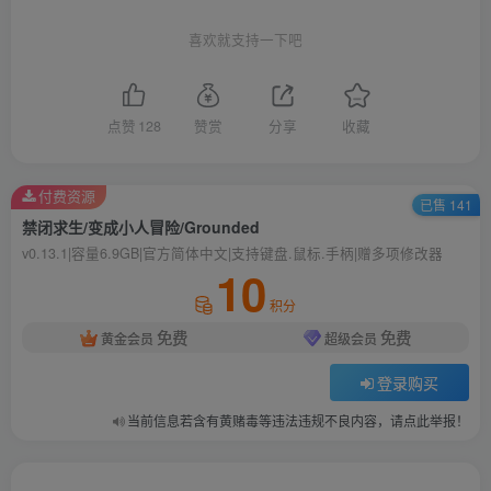
喜欢就支持一下吧
点赞
128
赞赏
分享
收藏
付费资源
已售 141
禁闭求生/变成小人冒险/Grounded
v0.13.1|容量6.9GB|官方简体中文|支持键盘.鼠标.手柄|赠多项修改器
10
积分
免费
免费
黄金会员
超级会员
登录购买
当前信息若含有黄赌毒等违法违规不良内容，请点此举报！