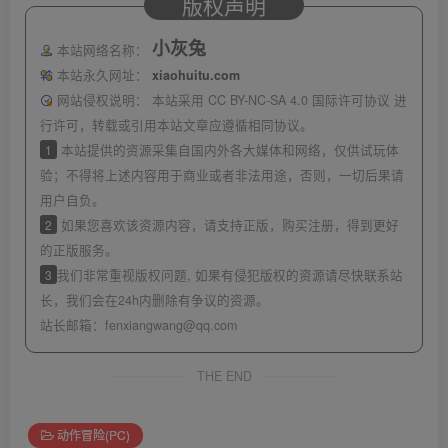
版权声明
小灰兔
本站网络名称：
本站永久网址：
xiaohuitu.com
网站侵权说明：
本站采用 CC BY-NC-SA 4.0 国际许可协议 进
行许可，转载或引用本站文章应遵循相同协议。
1
本站提供的资源采集自国内外各大媒体和网络，仅供试玩体
验；不得将上述内容用于商业或者非法用途，否则，一切后果请
用户自负。
2
如果您喜欢该资源内容，请支持正版，购买注册，得到更好
的正版服务。
3
我们非常重视版权问题, 如果有侵犯版权的资源请尽快联系站
长，我们会在24h内删除有争议的资源。
站长邮箱：
fenxiangwang@qq.com
THE END
动作冒险(PC)