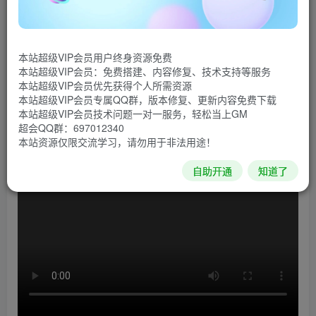
《禁闭求生》是Xbox Game Studios和黑曜石娱乐公布
的一款第一人称、合作生存游戏。玩家们的身躯将被缩小到
本站超级VIP会员用户终身资源免费
一只蚂蚁的大小，得想办法在一间郊区小院的微观世界中生
本站超级VIP会员：免费搭建、内容修复、技术支持等服务
存下来。玩家们得运用院子里获得的各类日常物品搭建自己
本站超级VIP会员优先获得个人所需资源
本站超级VIP会员专属QQ群，版本修复、更新内容免费下载
的基地、寻找各类救生物资、和友善的巨型昆虫共生，另外
本站超级VIP会员技术问题一对一服务，轻松当上GM
也要在面对大规模敌对生物袭击时为生存而战。
超会QQ群：697012340
本站资源仅限交流学习，请勿用于非法用途！
游戏视频
自助开通
知道了