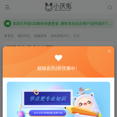
本站已开启QQ微信快速登录 ,拥有本站会员用户及时请问个人中心绑定！
已注册用户及时绑定邮箱,防止忘记资料
本站已开启QQ微信快速登录 ,拥有本站会员用户及时请问个人中心绑定！
首页
福利专区
电脑游戏
动作冒险(PC)
正文
禁闭求生/变成小人冒险/Grounded
小灰兔技术频道
关注
私信
4年前更新
超级会员2折优惠中！
0
986
128
联网教程： 内附教程
单机教程： 内附教程
不懂的话联系客服！！！
本站的资源转载自国内外各大媒体和网络，仅供试玩体
验。如果您喜欢该游戏内容，请支持正版
→→→
正版购买
游戏介绍