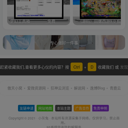
梦幻工具箱————-免费
专心做好一件事
赶紧收藏我们,查看更多心仪的内容？按
Ctrl
+
D
收藏我们 或
发现
更多
傲天小窝
爱微资源网
狂神云浏览
解说网
逸博Blog
青鹿云
友链申请
-
网站地图
-
本站主题
-
广告合作
-
免责申明
-
Copyright © 2021 ·
小灰兔
·
本站所有资源采集于网络
，仅供学习，禁止商
用。
95盾提供高防秒解服务