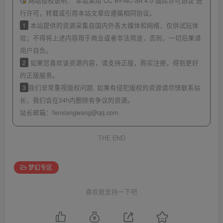
网站侵权说明：
本站采用 CC BY-NC-SA 4.0 国际许可协议 进
行许可，转载或引用本站文章应遵循相同协议。
1
本站提供的资源采集自国内外各大媒体和网络，仅供试玩体
验；不得将上述内容用于商业或者非法用途，否则，一切后果请
用户自负。
2
如果您喜欢该资源内容，请支持正版，购买注册，得到更好
的正版服务。
3
我们非常重视版权问题, 如果有侵犯版权的资源请尽快联系站
长，我们会在24h内删除有争议的资源。
站长邮箱：
fenxiangwang@qq.com
THE END
梦幻专区
喜欢就支持一下吧