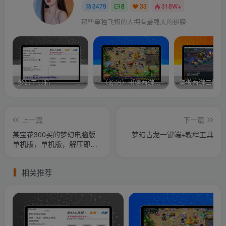
3479
8
33
318W+
那些单独飞翔的人拥有最强大的翅膀
梦幻工具箱————-免费
–（源码）田螺西游9.0 假人摆摊18门派飞升渡劫化圣助战最新BB谛听….
笑傲西游二版-
上一篇
下一篇
某宝花300买的梦幻电脑版
梦幻古龙一键端+教程工具
单机版，单机版，解压即可
玩
相关推荐