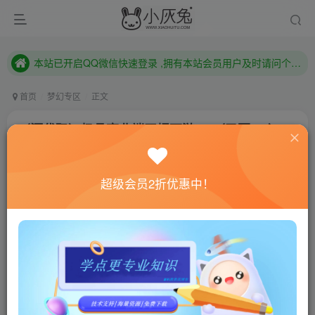
本站已开启QQ微信快速登录 ,拥有本站会员用户及时请问个人中心绑定！
已注册用户及时绑定邮箱,防止忘记资料
本站已开启QQ微信快速登录 ,拥有本站会员用户及时请问个人中心绑定！
首页
梦幻专区
正文
（源代码）极品商业端田螺西游5.0（已更5.1）
小灰兔技术频道
关注
私信
4年前更新
超级会员2折优惠中！
2460
13
联网教程： 内附教程
单机教程： 内附教程
不懂的话联系客服！！！
介绍看田螺西游4.0的介绍 →
点我直达
5.0版本相比4.0更新了工具.优化界面.bug等