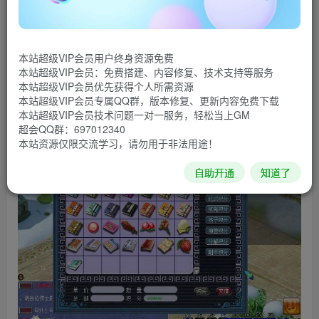
等
5.1版本 增加钟灵石 修复bug 所有特殊技能
优化等等
本站超级VIP会员用户终身资源免费
本站超级VIP会员：免费搭建、内容修复、技术支持等服务
本站超级VIP会员优先获得个人所需资源
包含服务端源码.客户端源码.工具源码.以及编
本站超级VIP会员专属QQ群，版本修复、更新内容免费下载
译程序
本站超级VIP会员技术问题一对一服务，轻松当上GM
超会QQ群：697012340
本站资源仅限交流学习，请勿用于非法用途！
自助开通
知道了