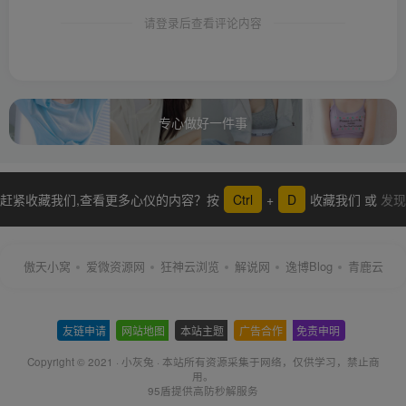
请登录后查看评论内容
专心做好一件事
赶紧收藏我们,查看更多心仪的内容？按
Ctrl
+
D
收藏我们 或
发现
更多
傲天小窝
爱微资源网
狂神云浏览
解说网
逸博Blog
青鹿云
友链申请
-
网站地图
-
本站主题
-
广告合作
-
免责申明
-
Copyright © 2021 ·
小灰兔
·
本站所有资源采集于网络
，仅供学习，禁止商
用。
95盾提供高防秒解服务