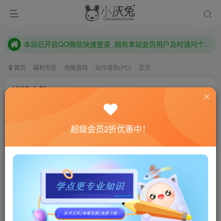
本站已开启QQ微信快速登录 ,拥有本站会员用户及时请问个人中心绑定！
已注册用户及时绑定邮箱,防止忘记资料
本站已开启QQ微信快速登录 ,拥有本站会员用户及时请问个人中心绑定！
首页
福利专区
电脑游戏
动作冒险(PC)
正文
崩溃大陆/Crashlands
小灰兔技术频道
关注
私信
4年前更新
超级会员2折优惠中！
0
540
167
联网教程： 内附教程
单机教程： 内附教程
不懂的话联系客服！！！
本站的资源转载自国内外各大媒体和网络，仅供试玩体
验。如果您喜欢该游戏内容，请支持正版
→→→
正版购买
游戏介绍