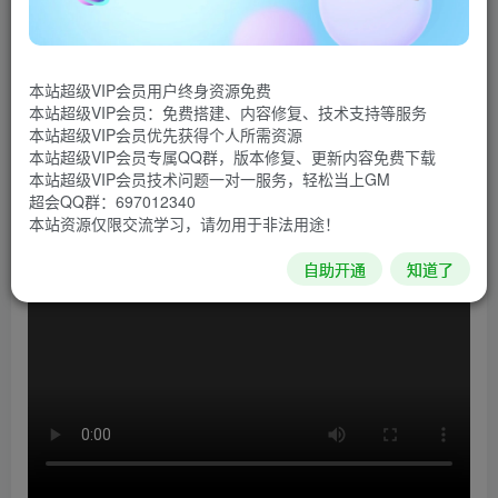
《崩溃大陆》是一款古怪的动作冒险游戏，故事背景设
置在一个隐藏着神秘魔法和高科技的世界。你是一个被困在
本站超级VIP会员用户终身资源免费
外星球的卡车司机，在这里你陷入了一场统治世界的阴谋
本站超级VIP会员：免费搭建、内容修复、技术支持等服务
中，必须依靠你的智慧和力量来克服所有困难。游戏中玩家
本站超级VIP会员优先获得个人所需资源
本站超级VIP会员专属QQ群，版本修复、更新内容免费下载
可以驯服外星怪兽作为宠物，将收集的资源制作成致命的武
本站超级VIP会员技术问题一对一服务，轻松当上GM
器等等。
超会QQ群：697012340
本站资源仅限交流学习，请勿用于非法用途！
游戏视频
自助开通
知道了