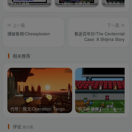
梦幻工具箱————-免费
–（源码）田螺西游9.0 假人摆摊18门派飞升渡劫化圣助战最新BB谛听….
笑傲西游二版-
上一篇
下一篇
爆破象棋/Chessplosion
春逝百年抄/The Centennial
Case: A Shijima Story
相关推荐
代号：探戈/Operation: Tango/支持网络联机
鸭王争
评论
抢沙发