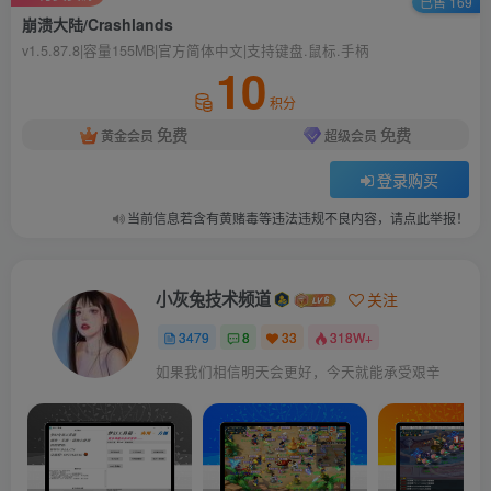
已售 169
崩溃大陆/Crashlands
v1.5.87.8|容量155MB|官方简体中文|支持键盘.鼠标.手柄
10
积分
免费
免费
黄金会员
超级会员
登录购买
当前信息若含有黄赌毒等违法违规不良内容，请点此举报！
小灰兔技术频道
关注
3479
8
33
318W+
如果我们相信明天会更好，今天就能承受艰辛