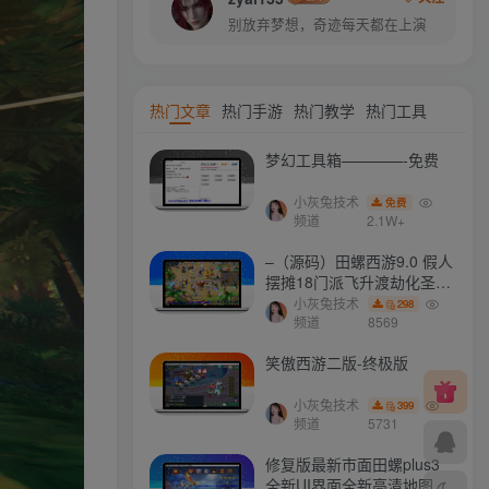
别放弃梦想，奇迹每天都在上演
热门文章
热门手游
热门教学
热门工具
梦幻工具箱————-免费
小灰兔技术
免费
频道
2.1W+
–（源码）田螺西游9.0 假人
摆摊18门派飞升渡劫化圣助
战最新BB谛听….
小灰兔技术
298
频道
8569
笑傲西游二版-终极版
小灰兔技术
399
频道
5731
修复版最新市面田螺plus3
全新UI界面全新高清地图18