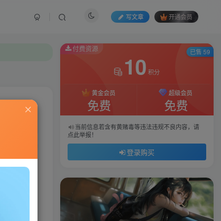
写文章
开通会员
付费资源
已售 59
10
积分
黄金会员
超级会员
免费
免费
私信
当前信息若含有黄赌毒等违法违规不良内容，请
点此举报！
912
95
登录购买