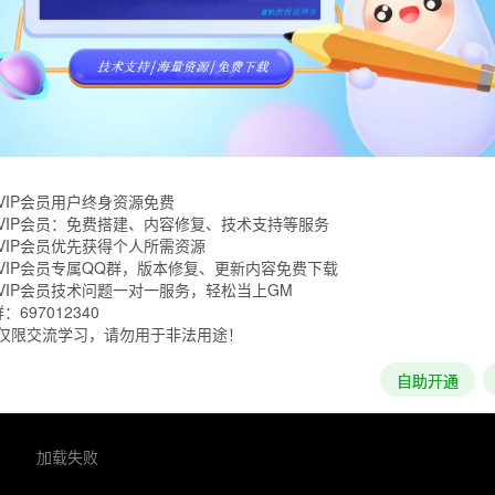
大的幻想世界，灵感来源于北欧神话和维京文化的游戏。玩家会在相
但是同时你也会找到更有价值的材料以制作更具有威胁性的武器
和哨所。最后，你还会打造一艘无敌的维京长船并且开始在无尽
VIP会员用户终身资源免费
VIP会员：免费搭建、内容修复、技术支持等服务
VIP会员优先获得个人所需资源
VIP会员专属QQ群，版本修复、更新内容免费下载
VIP会员技术问题一对一服务，轻松当上GM
697012340
仅限交流学习，请勿用于非法用途！
自助开通
加载失败