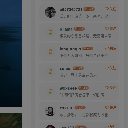
a657345721
关注
爱，起于微笑，浓于亲吻，逝于泪水
ollama
关注
相爱的心息息相通，无需用言语倾诉
longlongjn
关注
不怕万人阻挡，只怕自己投降
xstasr
关注
我是世界上最幸运的人
wdxseee
关注
时间和经历会抚平一切伤痛
xs2110
关注
敢于梦想，一切都将成为可能
zyai133
关注