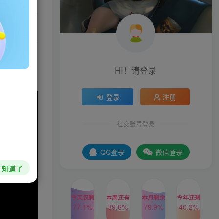
对和平的中心
和更坚固的
之海的航行
HI！请登录
登录
注册
社交账号登录
QQ登录
微信登录
知道了
今天仅剩
本周还有
本月剩余
今年还剩
77.1%
39.6%
79.9%
40.2%