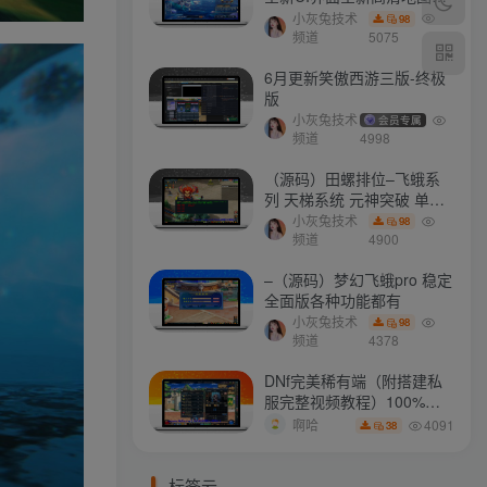
门派 修复了后门ggeserver
小灰兔技术
98
打不开
频道
5075
6月更新笑傲西游三版-终极
版
小灰兔技术
会员专属
频道
4998
（源码）田螺排位–飞蛾系
列 天梯系统 元神突破 单机
免费 含GM工具
小灰兔技术
98
频道
4900
–（源码）梦幻飞蛾pro 稳定
全面版各种功能都有
小灰兔技术
98
频道
4378
DNf完美稀有端（附搭建私
服完整视频教程）100%可
搭建(附完美端升级补丁)
4091
啊哈
38
标签云