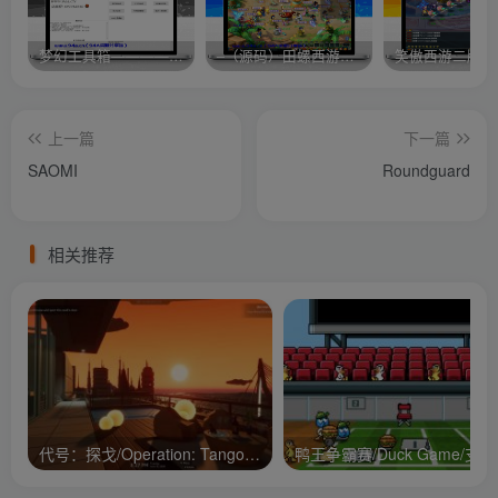
梦幻工具箱————-免费
–（源码）田螺西游9.0 假人摆摊18门派飞升渡劫化圣助战最新BB谛听….
笑傲西游二版-
上一篇
下一篇
SAOMI
Roundguard
相关推荐
代号：探戈/Operation: Tango/支持网络联机
鸭王争