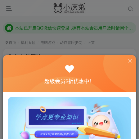
本站已开启QQ微信快速登录 ,拥有本站会员用户及时请问个人中心绑定！
已注册用户及时绑定邮箱,防止忘记资料
本站已开启QQ微信快速登录 ,拥有本站会员用户及时请问个人中心绑定！
首页
福利专区
电脑游戏
动作冒险(PC)
正文
牛车水侦探社/Chinatown Detective Agency
小灰兔技术频道
关注
私信
4年前更新
超级会员2折优惠中！
0
869
108
联网教程： 内附教程
单机教程： 内附教程
不懂的话联系客服！！！
本站的资源转载自国内外各大媒体和网络，仅供试玩体
验。如果您喜欢该游戏内容，请支持正版
→→→
正版购买
游戏介绍