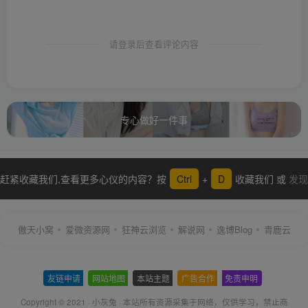
请登录后查看评论内容
专心做好一件事
赶紧收藏我们,查看更多心仪的内容？按
Ctrl
+
D
收藏我们 或
发现
更多
傲天小窝
爱微资源网
狂神云浏览
解说网
逸博Blog
青鹿云
友链申请
-
网站地图
-
本站主题
-
广告合作
-
免责申明
-
Copyright © 2021 ·
小灰兔
·
本站所有资源采集于网络
，仅供学习，禁止商