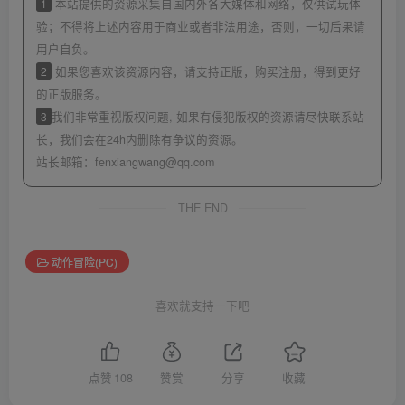
1
本站提供的资源采集自国内外各大媒体和网络，仅供试玩体
验；不得将上述内容用于商业或者非法用途，否则，一切后果请
用户自负。
2
如果您喜欢该资源内容，请支持正版，购买注册，得到更好
的正版服务。
3
我们非常重视版权问题, 如果有侵犯版权的资源请尽快联系站
长，我们会在24h内删除有争议的资源。
站长邮箱：
fenxiangwang@qq.com
THE END
动作冒险(PC)
喜欢就支持一下吧
点赞
108
赞赏
分享
收藏