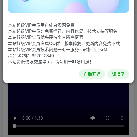
《Chinatown Detective Agency》是一款黑暗赛博风的
点击式冒险游戏，完美融合了精美的复古设计与创新式游戏
本站超级VIP会员用户终身资源免费
机制。在游戏中，你扮演的前警界人员Amira Darma在辞职
本站超级VIP会员：免费搭建、内容修复、技术支持等服务
后开了一家侦探社。挑选客户，游历全球，通过真实世界的
本站超级VIP会员优先获得个人所需资源
本站超级VIP会员专属QQ群，版本修复、更新内容免费下载
调查解开危险的案件。
本站超级VIP会员技术问题一对一服务，轻松当上GM
超会QQ群：697012340
游戏视频
本站资源仅限交流学习，请勿用于非法用途！
自助开通
知道了