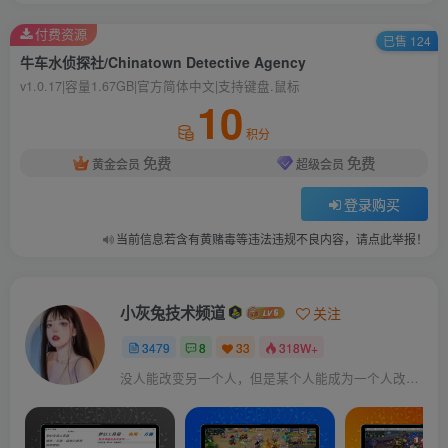
付费资源
已售 124
牛车水侦探社/Chinatown Detective Agency
v1.0.17|容量1.67GB|官方简体中文|支持键盘.鼠标
10
积分
免费
免费
黄金会员
超级会员
登录购买
当前信息若含有黄赌毒等违法违规不良内容，请点此举报！
小灰兔技术频道
关注
3479
8
33
318W+
没人能改变另一个人，但是某个人能成为一个人改变的原因