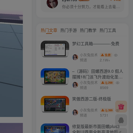
你必须十分努力，才能看上去毫不费劲
热门文章
热门手游
热门教学
热门工具
梦幻工具箱————-免费
小灰兔技术
免费
频道
2.1W+
–（源码）田螺西游9.0 假人
摆摊18门派飞升渡劫化圣助
战最新BB谛听….
小灰兔技术
298
频道
8569
笑傲西游二版-终极版
小灰兔技术
399
频道
5731
修复版最新市面田螺plus3
全新UI界面全新高清地图18