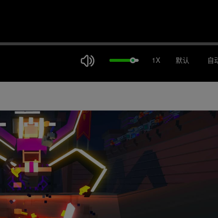
1X
默认
自