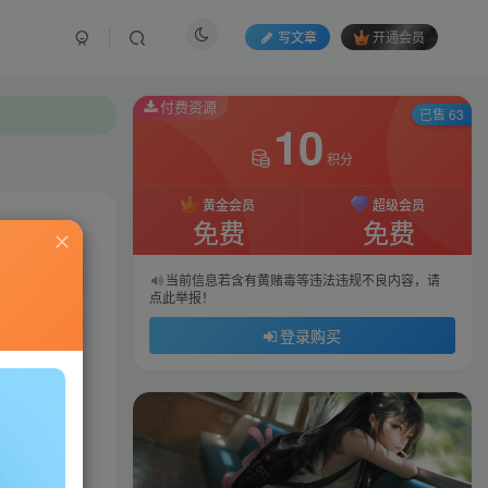
写文章
开通会员
付费资源
已售 63
10
积分
黄金会员
超级会员
免费
免费
私信
当前信息若含有黄赌毒等违法违规不良内容，请
点此举报！
17
174
登录购买