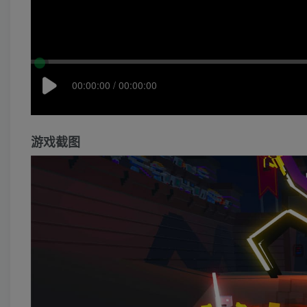
00:00:00 / 00:00:00
游戏截图