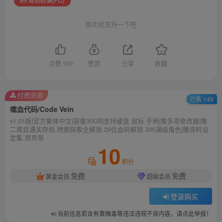
喜欢就支持一下吧
点赞
100
赞赏
分享
收藏
付费资源
已售 149
噬血代码/Code Vein
v1.01版|官方繁体中文|容量30GB|支持键盘.鼠标.手柄|赠多项修改器|赠
二周目通关存档.地图探索全解锁.29位血码解锁.300满级角色|赠资料设
定集.原声带
10
积分
免费
免费
黄金会员
超级会员
登录购买
当前信息若含有黄赌毒等违法违规不良内容，请点此举报！