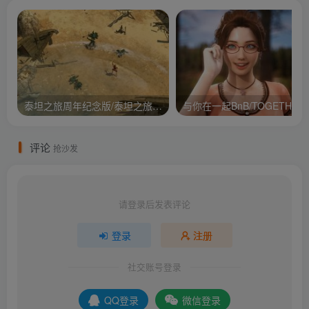
泰坦之旅周年纪念版/泰坦之旅：不朽王座/Titan Quest Anniversary Edition
与你在
评论
抢沙发
请登录后发表评论
登录
注册
社交账号登录
QQ登录
微信登录