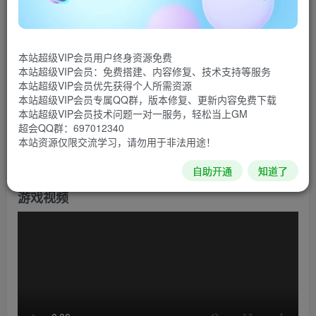
《噬血代码》是由万代南梦宫制作的一款硬核动作角色
扮演类游戏。游戏背景是崩坏的近未来世界，玩家将扮演拥
本站超级VIP会员用户终身资源免费
有超自然能力的吸血鬼。游戏中玩家可以选择一个可以提供
本站超级VIP会员：免费搭建、内容修复、技术支持等服务
标记与支援的可靠角色作为自己的伙伴。你的伙伴会追击敌
本站超级VIP会员优先获得个人所需资源
本站超级VIP会员专属QQ群，版本修复、更新内容免费下载
人并与你进行合体攻击。当玩家HP归零时，伙伴还可以治愈
本站超级VIP会员技术问题一对一服务，轻松当上GM
玩家。由于“吸血鬼”的设定，玩家操控的角色还有类似《东
超会QQ群：697012340
本站资源仅限交流学习，请勿用于非法用途！
京喰种》中“赫子”的异化器官，可以导入敌人身体进行吸
血。
自助开通
知道了
游戏视频