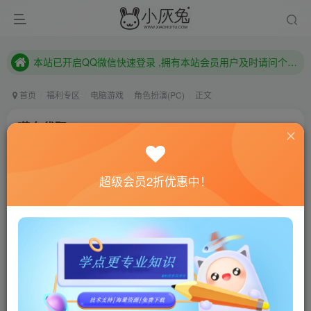
本站已开启QQ微信快速登录 ,拥有本站会员用户及时请问个人中心绑定！
已注册用户及时绑定邮箱,防止忘记资料
本站已开启QQ微信快速登录 ,拥有本站会员用户及时请问个人中心绑定！
首页
福利专区
电脑游戏
角色扮演(PC)
正文
噬血代码/Code Vein
小灰兔技术频道
关注
私信
4年前更新
超级会员2折优惠中！
0
693
100
联网教程： 内附教程
单机教程： 内附教程
不懂的话联系客服！！！
本站的资源转载自国内外各大媒体和网络，仅供试玩体
验。如果您喜欢该游戏内容，请支持正版
→→→
正版购买
游戏介绍