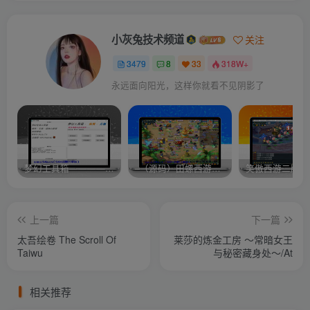
小灰兔技术频道
关注
3479
8
33
318W+
永远面向阳光，这样你就看不见阴影了
梦幻工具箱————-免费
–（源码）田螺西游9.0 假人摆摊18门派飞升渡劫化圣助战最新BB谛听….
笑傲西游二版-
上一篇
下一篇
太吾绘卷 The Scroll Of
莱莎的炼金工房 ～常暗女王
Taiwu
与秘密藏身处～/At
相关推荐