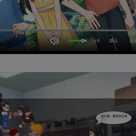
1X
默认
自