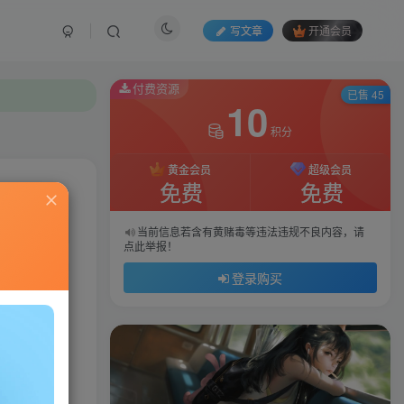
写文章
开通会员
付费资源
已售 45
10
积分
黄金会员
超级会员
免费
免费
私信
当前信息若含有黄赌毒等违法违规不良内容，请
点此举报！
849
58
登录购买