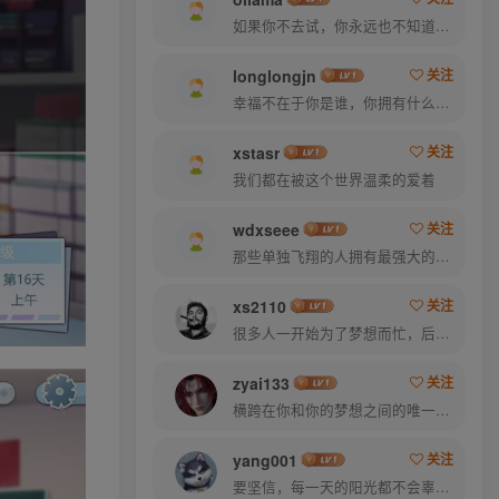
如果你不去试，你永远也不知道结果，所以去试试吧
longlongjn
关注
幸福不在于你是谁，你拥有什么，而仅仅在于你自己怎么看待
xstasr
关注
我们都在被这个世界温柔的爱着
wdxseee
关注
那些单独飞翔的人拥有最强大的翅膀
xs2110
关注
很多人一开始为了梦想而忙，后来忙得忘了梦想
zyai133
关注
横跨在你和你的梦想之间的唯一的东西就是奋力拼搏
yang001
关注
要坚信，每一天的阳光都不会辜负自己的笑容