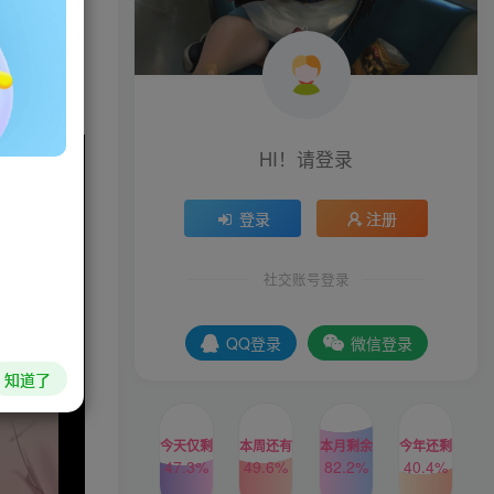
他们结下友
HI！请登录
登录
注册
社交账号登录
QQ登录
微信登录
知道了
今天仅剩
本周还有
本月剩余
今年还剩
47.3%
49.6%
82.2%
40.4%