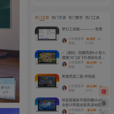
热门文章
热门手游
热门教学
热门工具
梦幻工具箱————-免费
小灰兔技术
免费
频道
2.1W+
–（源码）田螺西游9.0 假人
摆摊18门派飞升渡劫化圣助
战最新BB谛听….
小灰兔技术
298
频道
8569
笑傲西游二版-终极版
小灰兔技术
399
频道
5731
修复版最新市面田螺plus3
全新UI界面全新高清地图18
门派 修复了后门ggeserver
小灰兔技术
98