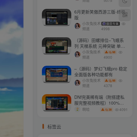
打不开
频道
5075
6月更新笑傲西游三版-终极
版
小灰兔技术
会员专属
频道
4998
（源码）田螺排位–飞蛾系
列 天梯系统 元神突破 单机
免费 含GM工具
小灰兔技术
98
频道
4900
–（源码）梦幻飞蛾pro 稳定
全面版各种功能都有
小灰兔技术
98
频道
4378
DNf完美稀有端（附搭建私
服完整视频教程）100%可
搭建(附完美端升级补丁)
4091
啊哈
38
标签云