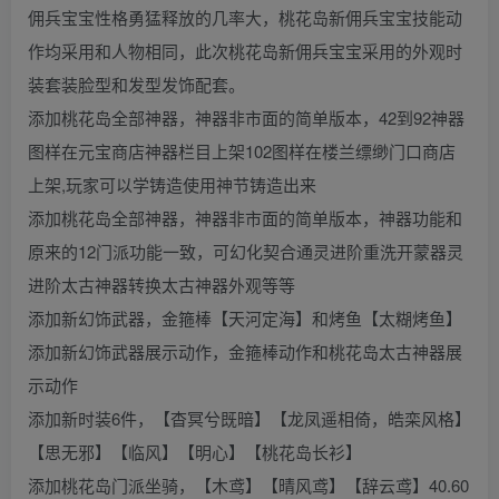
佣兵宝宝性格勇猛释放的几率大，桃花岛新佣兵宝宝技能动
作均采用和人物相同，此次桃花岛新佣兵宝宝采用的外观时
装套装脸型和发型发饰配套。
添加桃花岛全部神器，神器非市面的简单版本，42到92神器
图样在元宝商店神器栏目上架102图样在楼兰缥缈门口商店
上架,玩家可以学铸造使用神节铸造出来
添加桃花岛全部神器，神器非市面的简单版本，神器功能和
原来的12门派功能一致，可幻化契合通灵进阶重洗开蒙器灵
进阶太古神器转换太古神器外观等等
添加新幻饰武器，金箍棒【天河定海】和烤鱼【太糊烤鱼】
添加新幻饰武器展示动作，金箍棒动作和桃花岛太古神器展
示动作
添加新时装6件，【杳冥兮既暗】【龙凤遥相倚，皓栾风格】
【思无邪】【临风】【明心】【桃花岛长衫】
添加桃花岛门派坐骑，【木鸢】【晴风鸢】【辞云鸢】40.60