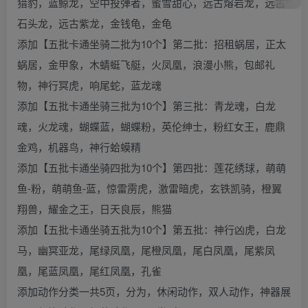
猎豹，蓝鲸龙，空中投弹者，蜜雪甜心，远古熔岩龙，远古
石头龙，远古紫龙，金钱龟，金龟
添加【五批卡通坐骑二批为10个】第二批：招租蜗居，正太
蜗居，金甲象，木蜻蜓飞艇，火凤凰，浪漫小熊，包邮礼
物，神行冥虎，响尾蛇，蓝龙魂
添加【五批卡通坐骑三批为10个】第三批：青龙魂，白龙
魂，火龙魂，蝴蝶蓝，蝴蝶粉，英伦绅士，粉红女王，鹿鼎
金鸡，机器鸟，神行蛤蟆精
添加【五批卡通坐骑四批为10个】第四批：莲花绣球，萌萌
鱼-粉，萌萌鱼-蓝，惊雷雳虎，激雷暗虎，玄铁凯骑，橙翼
翔兽，耀金之王，日天良辰，熊猫
添加【五批卡通坐骑五批为10个】第五批：神行凶虎，白龙
马，幽冥亚龙，尾绿凤凰，尾橙凤凰，尾白凤凰，尾紫凤
凰，尾蓝凤凰，尾红凤凰，孔雀
添加动作分类一共5页，分为，休闲动作，双人动作，神器展