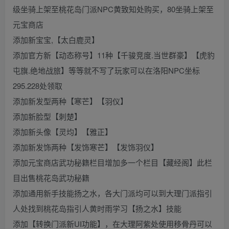
级坐骑上架至桃花岛门派NPC黄致知处购买，80坐骑上架至
元宝商店
添加新宝宝,【太白鹿灵】
添加官方新【动态称号】11种【千骏竞度.当世群豪】【虎豹
屯旗.绝地战旅】等等就不写了玩家可以在洛阳NPC坐标
295.228处领取
添加新发型两种【寒芒】【羽仪】
添加新脸型【刺楚】
添加新头像【灵均】【雅正】
添加新发饰两种【发饰寒芒】【发饰羽仪】
添加元宝商店武功秘籍栏目增加多一个栏目【藏经阁】此栏
目出售桃花岛武功秘籍
添加通用新手技能扬之水，各大门派均可以到大理门派指引
人处找到桃花岛指引人黄时雨学习【扬之水】技能
添加【转换门派新UI功能】，在大理阿紫处使用移骨丹可以