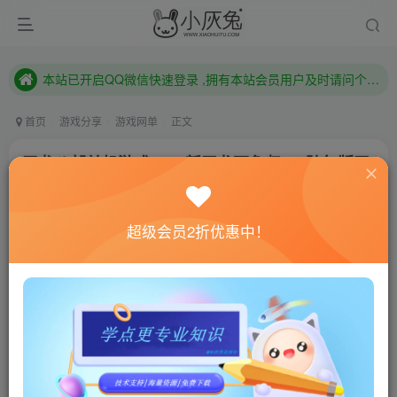
本站已开启QQ微信快速登录 ,拥有本站会员用户及时请问个人中心绑定！
已注册用户及时绑定邮箱,防止忘记资料
本站已开启QQ微信快速登录 ,拥有本站会员用户及时请问个人中心绑定！
首页
游戏分享
游戏网单
正文
天龙八部单机游戏2020新天龙万象归一4跨年版天
龙八部单机
小灰兔技术频道
关注
私信
超级会员2折优惠中！
4年前更新
1072
12
联网教程： 内附教程
单机教程： 内附教程
不懂的话联系客服！！！
支持系统：WINXP/WIN7/WIN8 win10/32/64位
文件大小：4G支持