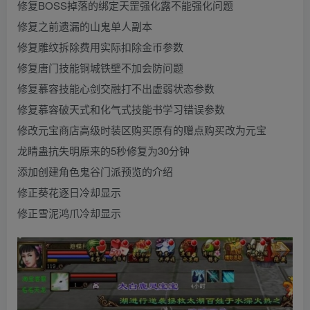
修复BOSS掉落的绑定天罡强化露不能强化问题
修复之前遗漏的山鬼单人副本
修复雕纹拆除费用实际扣除金币参数
修复唐门技能铜城铁壁不加会防问题
修复慕容技能心剑交融打不出虚弱状态参数
修复慕容破天式和化气式技能书学习错误参数
修改元宝商店高级时装区购买原有的赠点购买改为元宝
龙睛蛊抗失明原来的5秒修复为30分钟
添加创建角色鬼谷门派预览的介绍
修正葵花逐日冷却显示
修正雪泥鸿爪冷却显示