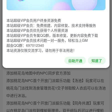
网络：纯单机，下载安装好后不需要网就可以玩.
去除登录器激活码，离线断网可玩，4G内存流畅运行
配置要求：双核CPU 4G以上内存 然后独立显卡
本站超级VIP会员用户终身资源免费
配套程：配套视频安装教程
本站超级VIP会员：免费搭建、内容修复、技术支持等服务
本站超级VIP会员优先获得个人所需资源
本站超级VIP会员专属QQ群，版本修复、更新内容免费下载
万象归一2020跨年版更新内容如下：
本站超级VIP会员技术问题一对一服务，轻松当上GM
更新添加【新门派桃花岛】非市面的残缺空门派NPC
超会QQ群：697012340
本站资源仅限交流学习，请勿用于非法用途！
添加新地图桃花岛新地图
添加新地图【桃花岛新地图副本】，怪物和BOSS也同步官
自助开通
知道了
方添加
添加桃花岛地图中的NPC同步官方添加
添加桃花岛NPC首个开放门派娱乐功能【汤池】玩家可以在
桃花岛门派找到汤泉管理员花1交子领取鲛人衣后可以在汤池
中进行沐浴。
添加桃花岛NPC首个开放门派娱乐功能【同舟共渡】玩家可
以在桃花岛门派找到撑船管理员，双开组队后可以进行撑船