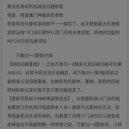
致没伤害和附加减益问题修复
修复，修复唐门神器状态参数
修复和优化整体游戏就不一一细写了，此次更新最大的遗憾
就是没有13门派引擎所以师门任务未曾添加，其他的功能和
NPC均已经完善添加
万象归一3更新内容
【回收功能重做】：之前万象归一2随身元宝回收功能存在重
大BUG，经常卡死无法点击确定，现万象归一第3版将此功
能随身元宝回收重做，去掉原先的脚本，重做，原有的回收
的材料和元宝价格不变只是功能改变了。
【更新丐帮和少林枪棒姿势攻击】，大家都知道12门派的版
本都是刀斧共用打怪姿势本人也一直想不出更好的方法，后
来借鉴老兵天龙的单机，也看懂了这两个门派也可以改变成
枪棒连击不再跟明教一样使用刀砍，万象归一3更新后，少林