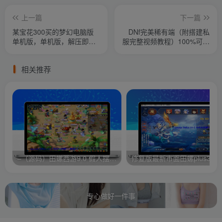
上一篇
下一篇
某宝花300买的梦幻电脑版
DNf完美稀有端（附搭建私
单机版，单机版，解压即可
服完整视频教程）100%可搭
玩
建(附完美端升级补丁)
相关推荐
–（源码）田螺西游9.0 假人摆摊18门派飞升渡劫化圣助战最新BB谛听….
修复版最新市面田螺plus3 全新
专心做好一件事