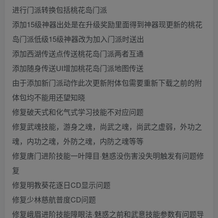
进行门派转换包括桃花岛门派
添加15级神器出处是在升级奖励里面得到神器现更新的桃花
岛门派低级15级神器改为加入门派时送出
添加西湖传送点传送桃花岛门派两者互通
添加随身传送UI增加桃花岛门派地图传送
由于添加新门派动作此次更新附体包需要重新下载之前的附
体包均不能用还望知晓
修复破天式和化气式学习技能不对应问题
修复武魂技能，游身之魂，尚武之魂，尚武之虚弱，外功之
魂，内功之魂，外防之魂，内防之魂等等
修复唐门进阶技能一叶障目·魅惑没伤害没失明触发有问题修
复
修复明教葵花逐日CD显示问题
修复少林慈航普度CD问题
修复峨眉进阶技能障眼法·魅惑之前和武意技能参数有问题导