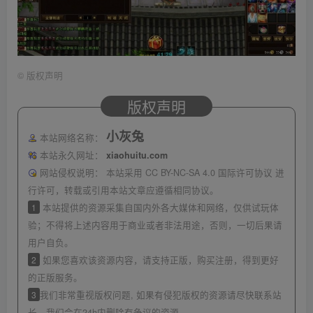
©
版权声明
版权声明
小灰兔
本站网络名称：
本站永久网址：
xiaohuitu.com
网站侵权说明：
本站采用 CC BY-NC-SA 4.0 国际许可协议 进
行许可，转载或引用本站文章应遵循相同协议。
1
本站提供的资源采集自国内外各大媒体和网络，仅供试玩体
验；不得将上述内容用于商业或者非法用途，否则，一切后果请
用户自负。
2
如果您喜欢该资源内容，请支持正版，购买注册，得到更好
的正版服务。
3
我们非常重视版权问题, 如果有侵犯版权的资源请尽快联系站
长，我们会在24h内删除有争议的资源。