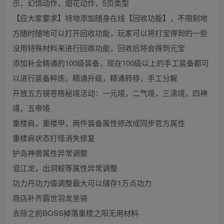
示，幻饰动作，烟花动作，5页类型
【应大家要求】特地添加随身在线【回收功能】，不限制地
方随时随地可以打开回收功能，玩家可以将打宝得到的一些
没用特殊材料来进行回收功能，回收后将会得到元宝
添加补全精通的100级装备，现在100级以上的手工装备都可
以进行装备粹炼，精通升级，精通转移，手工分解
开放五方镜苍梧秘境活动：一元境，二气境，三清境，四神
境，五帝境
重楼肩，重楼甲，两件装备属性修改成同步官方属性
重楼肩状态打怪消失修复
护岛神兽属性异常调整
混江龙，出洞蛟等属性异常调整
功力丹功力值调整最大可以储存1万点功力
商店补齐霸世羽龙坐骑
去除之前BOSS掉落重楼之阳无用材料