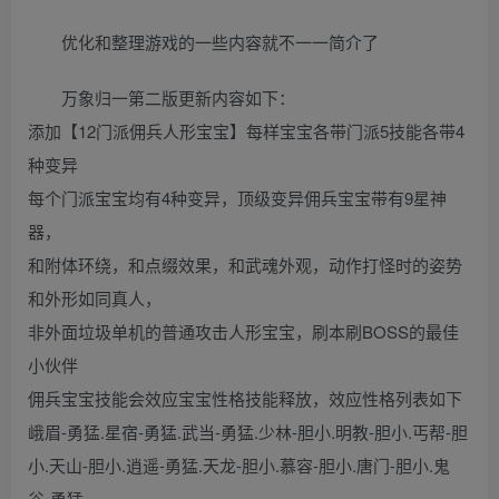
优化和整理游戏的一些内容就不一一简介了
万象归一第二版更新内容如下：
添加【12门派佣兵人形宝宝】每样宝宝各带门派5技能各带4
种变异
每个门派宝宝均有4种变异，顶级变异佣兵宝宝带有9星神
器，
和附体环绕，和点缀效果，和武魂外观，动作打怪时的姿势
和外形如同真人，
非外面垃圾单机的普通攻击人形宝宝，刷本刷BOSS的最佳
小伙伴
佣兵宝宝技能会效应宝宝性格技能释放，效应性格列表如下
峨眉-勇猛.星宿-勇猛.武当-勇猛.少林-胆小.明教-胆小.丐帮-胆
小.天山-胆小.逍遥-勇猛.天龙-胆小.慕容-胆小.唐门-胆小.鬼
谷-勇猛