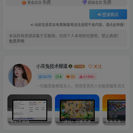
免费
免费
黄金会员
超级会员
登录购买
当前信息若含有黄赌毒等违法违规不良内容，请点此举报！
本站所有资源采集于互联网，仅供个人本地研究使用，禁止商用！
免责声明
小灰兔技术频道
关注
3479
8
33
318W+
一切痛苦能够毁灭人，然而受苦的人也能把痛苦消灭
梦幻工具箱————-免费
–（源码）田螺西游9.0 假人摆摊18门派飞升渡劫化圣助战最新BB谛听….
笑傲西游二版-