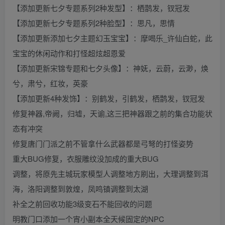
【添加更新七夕专题系列2种发型】：栖鹊发，钗冠发
【添加更新七夕专题系列2种脸型】：思凡，思情
【添加更新添加七夕主题幻玉宝宝】：摩喝乐_许仙白蛇，此
宝宝的休闲动作和打怪超炫超恩爱
【添加更新宋锦专题和七夕头像】：神妩，云蔚，云渺，焕
兮，肃兮，红妆，英豪
【添加更新4种发饰】：别鹤发，引鹤发，栖鹊发，钗冠发
修复神器,帝阙，归墟，天谕,这三把神器跟之前的集合功能状
态有冲突
修复唐门门派之前不管拿什么武器都是弓弩的打怪姿势
重大BUG修复，衣服雕纹没加成的重大BUG
调整，将原先主城玩家模型人调整地方刷出，大理调整到洱
海，洛阳调整到敦煌，凤鸣镇调整到太湖
补全之前回收功能3级变石不能回收的问题
明教门口添加一个宵小副本全天候固定的NPC