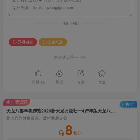
站长邮箱：
fenxiangwang@qq.com
THE END
游戏网单
天龙八部
喜欢就支持一下吧
点赞
12
赞赏
分享
收藏
付费资源
已售 20
天龙八部单机游戏2020新天龙万象归一4跨年版天龙八部单机
此内容为付费资源，请付费后查看
8
积分