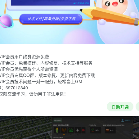
员一起，将一个由幸存者组成的小殖民地扩展成一个工业帝国！从一
厂、研究实验室和太空计划。建设、采矿、耕种、塑造地形、探索和
VIP会员用户终身资源免费
VIP会员：免费搭建、内容修复、技术支持等服务
VIP会员优先获得个人所需资源
VIP会员专属QQ群，版本修复、更新内容免费下载
VIP会员技术问题一对一服务，轻松当上GM
697012340
仅限交流学习，请勿用于非法用途！
自助开通