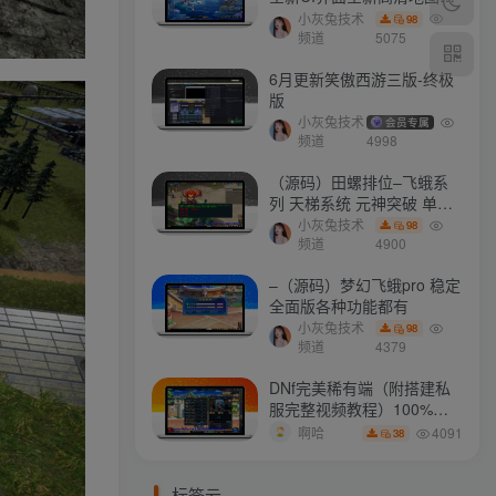
门派 修复了后门ggeserver
小灰兔技术
98
打不开
频道
5075
6月更新笑傲西游三版-终极
版
小灰兔技术
会员专属
频道
4998
（源码）田螺排位–飞蛾系
列 天梯系统 元神突破 单机
免费 含GM工具
小灰兔技术
98
频道
4900
–（源码）梦幻飞蛾pro 稳定
全面版各种功能都有
小灰兔技术
98
频道
4379
DNf完美稀有端（附搭建私
服完整视频教程）100%可
搭建(附完美端升级补丁)
4091
啊哈
38
标签云