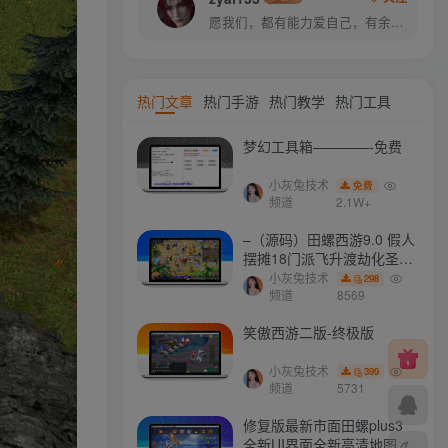
愿我们，都有能力爱自己，有余力爱别人
热门文章
热门手游
热门教学
热门工具
梦幻工具箱————-免费
小灰兔技术
免费
频道
2.1W+
–（源码）田螺西游9.0 假人
摆摊18门派飞升渡劫化圣助
战最新BB谛听….
小灰兔技术
298
频道
8569
笑傲西游二版-终极版
小灰兔技术
399
频道
5731
修复版最新市面田螺plus3
全新UI界面全新高清地图18