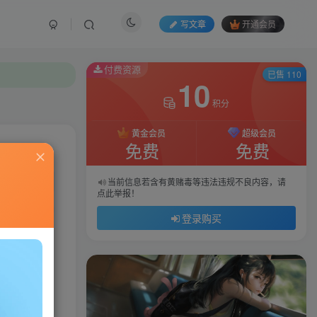
写文章
开通会员
付费资源
已售 110
10
积分
黄金会员
超级会员
免费
免费
私信
当前信息若含有黄赌毒等违法违规不良内容，请
点此举报！
97
109
登录购买