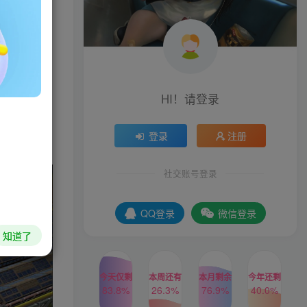
个废弃的岛
照顾你的定
HI！请登录
登录
注册
社交账号登录
QQ登录
微信登录
知道了
今天仅剩
本周还有
本月剩余
今年还剩
83.8%
26.3%
76.9%
40.0%