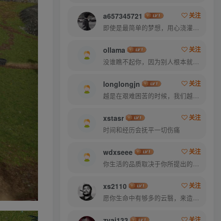
a657345721
关注
即使是最简单的梦想，用心浇灌，也能开出绚烂的花
ollama
关注
没谁瞧不起你，因为别人根本就没瞧你，大家都很忙的
longlongjn
关注
越是在艰难困苦的时候，我们越是要看到希望
xstasr
关注
时间和经历会抚平一切伤痛
wdxseee
关注
你生活的品质取决于你所提出的问题
xs2110
关注
愿你生命中有够多的云翳，来造成一个美丽的黄昏
zyai133
关注