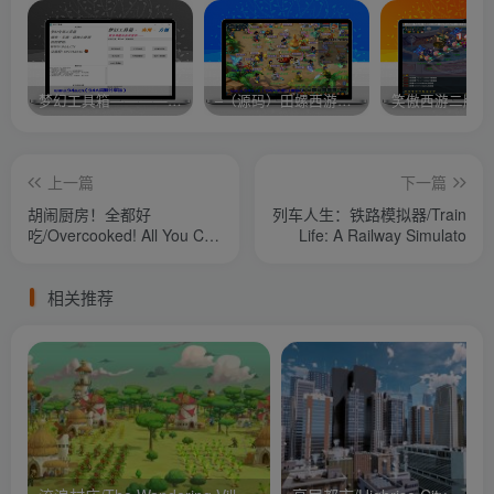
梦幻工具箱————-免费
–（源码）田螺西游9.0 假人摆摊18门派飞升渡劫化圣助战最新BB谛听….
笑傲西游二版-
上一篇
下一篇
胡闹厨房！全都好
列车人生：铁路模拟器/Train
吃/Overcooked! All You Can
Life: A Railway Simulato
Eat
相关推荐