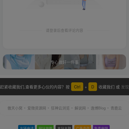
请登录后查看评论内容
专心做好一件事
赶紧收藏我们,查看更多心仪的内容？按
Ctrl
+
D
收藏我们 或
发现
更多
傲天小窝
爱微资源网
狂神云浏览
解说网
逸博Blog
青鹿云
友链申请
-
网站地图
-
本站主题
-
广告合作
-
免责申明
-