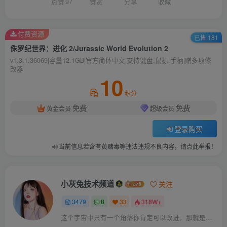
点赞
97
赞赏
分享
收藏
付费资源
已售 181
侏罗纪世界：进化 2/Jurassic World Evolution 2
v1.3.1.36069|容量12.1GB|官方简体中文|支持键盘.鼠标.手柄|赠多项修
改器
10
积分
免费
免费
黄金会员
超级会员
登录购买
当前信息若含有黄赌毒等违法违规不良内容，请点此举报！
小灰兔技术频道
关注
3479
8
33
318W+
这个宇宙中只有一个角落你肯定可以改进，那就是你自己