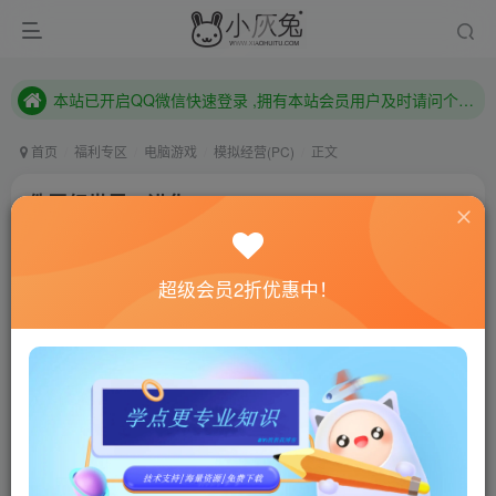
本站已开启QQ微信快速登录 ,拥有本站会员用户及时请问个人中心绑定！
已注册用户及时绑定邮箱,防止忘记资料
本站已开启QQ微信快速登录 ,拥有本站会员用户及时请问个人中心绑定！
首页
福利专区
电脑游戏
模拟经营(PC)
正文
侏罗纪世界：进化 2/Jurassic World Evolution 2
小灰兔技术频道
关注
私信
4年前更新
超级会员2折优惠中！
0
458
97
联网教程： 内附教程
单机教程： 内附教程
不懂的话联系客服！！！
本站的资源转载自国内外各大媒体和网络，仅供试玩体
验。如果您喜欢该游戏内容，请支持正版
→→→
正版购买
游戏介绍