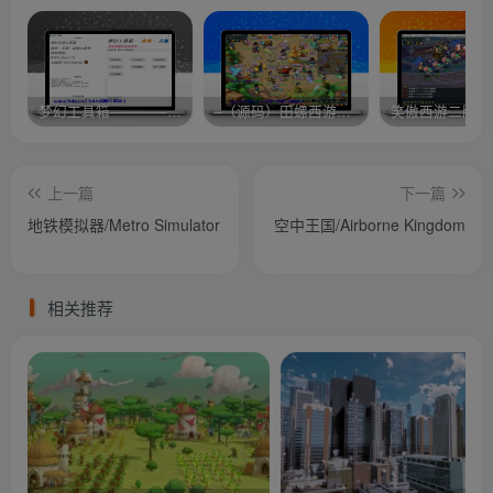
梦幻工具箱————-免费
–（源码）田螺西游9.0 假人摆摊18门派飞升渡劫化圣助战最新BB谛听….
笑傲西游二版-
上一篇
下一篇
地铁模拟器/Metro Simulator
空中王国/Airborne Kingdom
相关推荐