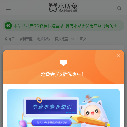
本站已开启QQ微信快速登录 ,拥有本站会员用户及时请问个人中心绑定！
已注册用户及时绑定邮箱,防止忘记资料
本站已开启QQ微信快速登录 ,拥有本站会员用户及时请问个人中心绑定！
首页
福利专区
电脑游戏
模拟经营(PC)
正文
X4：基石/X4: Foundations
小灰兔技术频道
关注
私信
4年前更新
超级会员2折优惠中！
0
537
101
联网教程： 内附教程
单机教程： 内附教程
不懂的话联系客服！！！
本站的资源转载自国内外各大媒体和网络，仅供试玩体
验。如果您喜欢该游戏内容，请支持正版
→→→
正版购买
游戏介绍