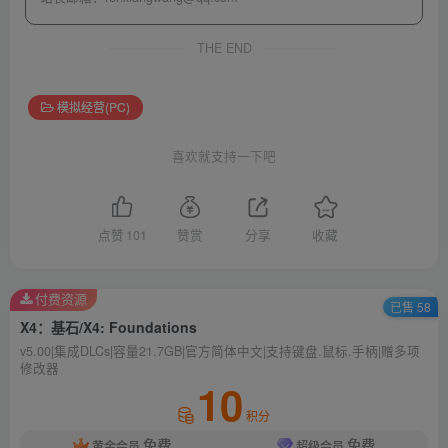
THE END
模拟经营(PC)
喜欢就支持一下吧
点赞
101
赞赏
分享
收藏
付费资源
已售 58
X4：基石/X4: Foundations
v5.00|集成DLCs|容量21.7GB|官方简体中文|支持键盘.鼠标.手柄|赠多项
修改器
10
积分
免费
免费
黄金会员
超级会员