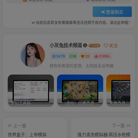
登录购买
当前信息若含有黄赌毒等违法违规不良内容，请点此举报！
小灰兔技术频道
关注
3479
8
33
318W+
拥有你美丽的爱情，太阳就永远明媚
梦幻工具箱————-免费
–（源码）田螺西游9.0 假人摆摊18门派飞升渡劫化圣助战最新BB谛听….
笑傲西游二版-
上一篇
下一篇
世界盒子：上帝模拟
强力清洗模拟器/高压水枪模