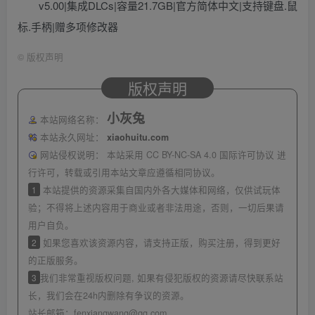
v5.00|集成DLCs|容量21.7GB|官方简体中文|支持键盘.鼠
标.手柄|赠多项修改器
©
版权声明
版权声明
小灰兔
本站网络名称：
本站永久网址：
xiaohuitu.com
网站侵权说明：
本站采用 CC BY-NC-SA 4.0 国际许可协议 进
行许可，转载或引用本站文章应遵循相同协议。
1
本站提供的资源采集自国内外各大媒体和网络，仅供试玩体
验；不得将上述内容用于商业或者非法用途，否则，一切后果请
用户自负。
2
如果您喜欢该资源内容，请支持正版，购买注册，得到更好
的正版服务。
3
我们非常重视版权问题, 如果有侵犯版权的资源请尽快联系站
长，我们会在24h内删除有争议的资源。
站长邮箱：
fenxiangwang@qq.com