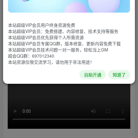
X4: 基石，期待已久的，大获成功的X系列的续集把我们
最精妙的宇宙模拟带给大家。以第一视角管理一个帝国或者
本站超级VIP会员用户终身资源免费
探索宇宙。飞遍每种飞船、贸易以及战斗，还有模块化的空
本站超级VIP会员：免费搭建、内容修复、技术支持等服务
间站建设，去建立你的帝国，小心地走好史诗般旅途中的每
本站超级VIP会员优先获得个人所需资源
本站超级VIP会员专属QQ群，版本修复、更新内容免费下载
一步。
本站超级VIP会员技术问题一对一服务，轻松当上GM
超会QQ群：697012340
游戏视频
本站资源仅限交流学习，请勿用于非法用途！
自助开通
知道了