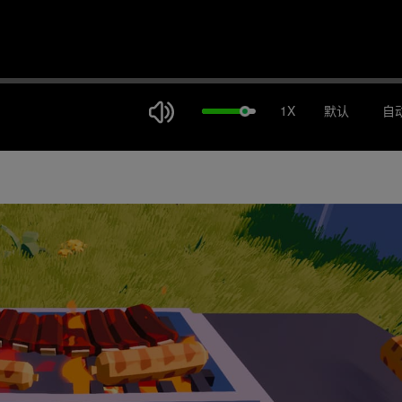
1X
默认
自