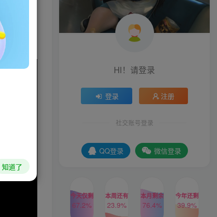
你的朋友一
HI！请登录
登录
注册
社交账号登录
QQ登录
微信登录
知道了
今天仅剩
本周还有
本月剩余
今年还剩
67.2%
23.9%
76.4%
39.9%