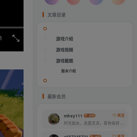
文章目录
动
游戏介绍
游戏视频
游戏截图
版本介绍
最新会员
mhxy111
关注
时光如水，总是无言。若你安好，便是晴天
a657345721
关注