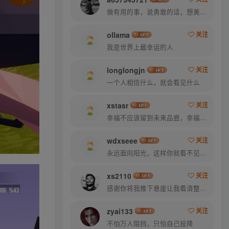
做有用的事，说勇敢的话，想美好的事，一生足矣
ollama
关注
我是世界上最幸运的人
longlongjn
关注
一个人相信什么，就会看见什么
xstasr
关注
幸福不应该留到未来品尝，幸福是你专门为当下的自己所准备的
wdxseee
关注
永远面向阳光，这样你就看不见阴影了
xs2110
关注
感谢你将我推下悬崖让我看清整片天空
zyai133
关注
不怕万人阻挡，只怕自己投降