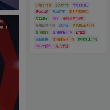
白娘子传奇
武林外传
传奇白日门
天龙八部
热血江湖
即时战略(PC)
梦幻诛仙
剑灵
策略塔防(APP)
策略站棋(PC)
龙之谷
角色扮演(APP)
休闲棋牌
休闲益智(PC)
冒险岛
空白剑网
休闲益智(APP)
体育竞速(PC)
disucz插件
龙武手游