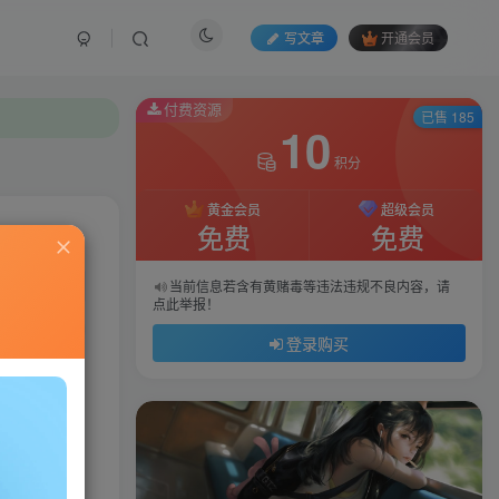
写文章
开通会员
付费资源
已售 185
10
积分
黄金会员
超级会员
免费
免费
私信
当前信息若含有黄赌毒等违法违规不良内容，请
点此举报！
437
88
登录购买