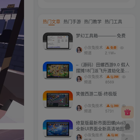
热门文章
热门手游
热门教学
热门工具
梦幻工具箱————-免费
小灰兔技术
免费
频道
2.1W+
–（源码）田螺西游9.0 假人
摆摊18门派飞升渡劫化圣助
战最新BB谛听….
小灰兔技术
298
频道
8569
笑傲西游二版-终极版
小灰兔技术
399
频道
5731
修复版最新市面田螺plus3
全新UI界面全新高清地图18
门派 修复了后门ggeserver
小灰兔技术
98