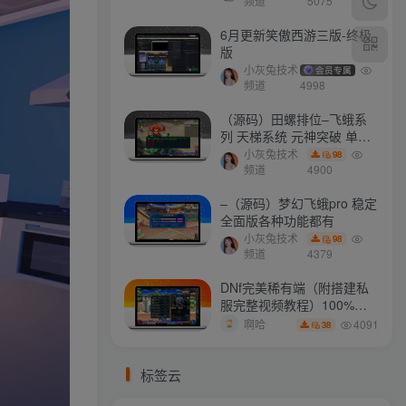
打不开
频道
5075
6月更新笑傲西游三版-终极
版
小灰兔技术
会员专属
频道
4998
（源码）田螺排位–飞蛾系
列 天梯系统 元神突破 单机
免费 含GM工具
小灰兔技术
98
频道
4900
–（源码）梦幻飞蛾pro 稳定
全面版各种功能都有
小灰兔技术
98
频道
4379
DNf完美稀有端（附搭建私
服完整视频教程）100%可
搭建(附完美端升级补丁)
4091
啊哈
38
标签云