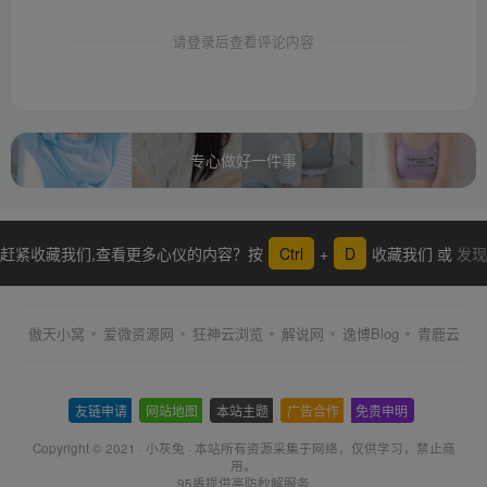
请登录后查看评论内容
专心做好一件事
赶紧收藏我们,查看更多心仪的内容？按
Ctrl
+
D
收藏我们 或
发现
更多
傲天小窝
爱微资源网
狂神云浏览
解说网
逸博Blog
青鹿云
友链申请
-
网站地图
-
本站主题
-
广告合作
-
免责申明
-
Copyright © 2021 ·
小灰兔
·
本站所有资源采集于网络
，仅供学习，禁止商
用。
95盾提供高防秒解服务