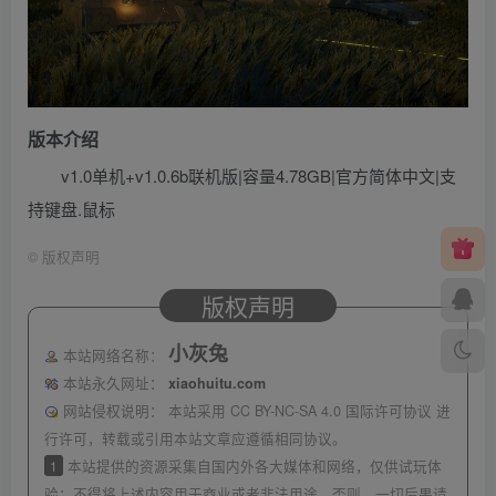
版本介绍
v
1.0单机+v1.0.6b联机版|容量4.78GB|官方简体中文|支
持键盘.鼠标
©
版权声明
版权声明
小灰兔
本站网络名称：
本站永久网址：
xiaohuitu.com
网站侵权说明：
本站采用 CC BY-NC-SA 4.0 国际许可协议 进
行许可，转载或引用本站文章应遵循相同协议。
1
本站提供的资源采集自国内外各大媒体和网络，仅供试玩体
验；不得将上述内容用于商业或者非法用途，否则，一切后果请