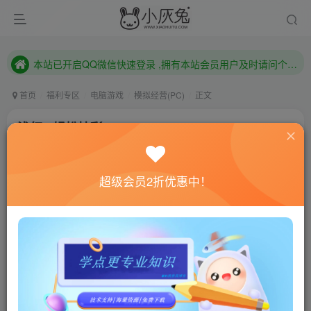
本站已开启QQ微信快速登录 ,拥有本站会员用户及时请问个人中心绑定！
已注册用户及时绑定邮箱,防止忘记资料
本站已开启QQ微信快速登录 ,拥有本站会员用户及时请问个人中心绑定！
首页
福利专区
电脑游戏
模拟经营(PC)
正文
浅红2/轻松挂彩2/Easy Red 2
小灰兔技术频道
关注
私信
4年前更新
超级会员2折优惠中！
0
508
100
联网教程： 内附教程
单机教程： 内附教程
不懂的话联系客服！！！
本站的资源转载自国内外各大媒体和网络，仅供试玩体
验。如果您喜欢该游戏内容，请支持正版
→→→
正版购买
游戏介绍