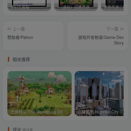
梦幻工具箱————-免费
–（源码）田螺西游9.0 假人摆摊18门派飞升渡劫化圣助战最新BB谛听….
笑傲西游二版-
上一篇
下一篇
赞助者/Patron
游戏开发物语/Game Dev
Story
相关推荐
流浪村庄/The Wandering Village
高层都市/Highrise City
评论
抢沙发