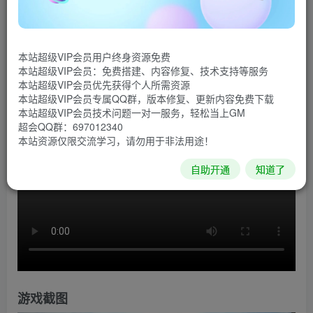
《浅红2》是一款以真实和模拟的方式来体验第二次世界
大战的游戏，体验第二次世界大战中巨大战役，从安齐奥海
本站超级VIP会员用户终身资源免费
岸，到蒙特卡西诺被炸毁的山峰，在士兵、坦克和爆炸中战
本站超级VIP会员：免费搭建、内容修复、技术支持等服务
斗，学习如何在战场上和你的小队一起生存。
本站超级VIP会员优先获得个人所需资源
本站超级VIP会员专属QQ群，版本修复、更新内容免费下载
游戏视频
本站超级VIP会员技术问题一对一服务，轻松当上GM
超会QQ群：697012340
本站资源仅限交流学习，请勿用于非法用途！
自助开通
知道了
游戏截图