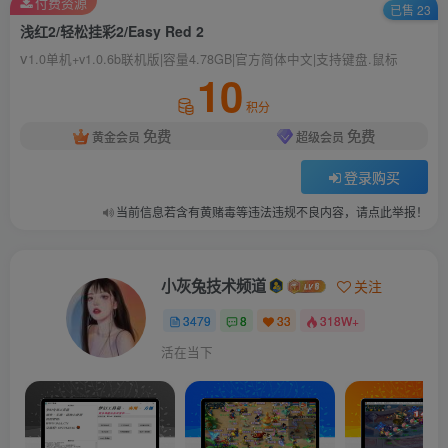
付费资源
已售 23
浅红2/轻松挂彩2/Easy Red 2
v
1.0单机+v1.0.6b联机版|容量4.78GB|官方简体中文|支持键盘.鼠标
10
积分
免费
免费
黄金会员
超级会员
登录购买
当前信息若含有黄赌毒等违法违规不良内容，请点此举报！
小灰兔技术频道
关注
3479
8
33
318W+
活在当下