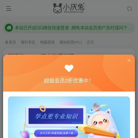
本站已开启QQ微信快速登录 ,拥有本站会员用户及时请问个人中心绑定！
已注册用户及时绑定邮箱,防止忘记资料
本站已开启QQ微信快速登录 ,拥有本站会员用户及时请问个人中心绑定！
首页
福利专区
电脑游戏
模拟经营(PC)
正文
不撞机：FPV无人机模拟器/Uncrashed : FPV
Drone Simulator
小灰兔技术频道
关注
私信
超级会员2折优惠中！
4年前更新
0
966
182
联网教程： 内附教程
单机教程： 内附教程
不懂的话联系客服！！！
本站的资源转载自国内外各大媒体和网络，仅供试玩体
验。如果您喜欢该游戏内容，请支持正版
→→→
正版购买