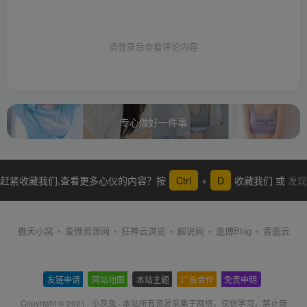
请登录后查看评论内容
专心做好一件事
赶紧收藏我们,查看更多心仪的内容？按
Ctrl
+
D
收藏我们 或
发现
更多
傲天小窝
爱微资源网
狂神云浏览
解说网
逸博Blog
青鹿云
友链申请
-
网站地图
-
本站主题
-
广告合作
-
免责申明
-
Copyright © 2021 ·
小灰兔
·
本站所有资源采集于网络
，仅供学习，禁止商