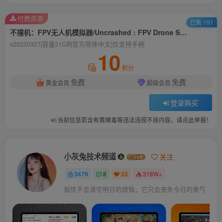
付费资源
已售 191
不撞机：FPV无人机模拟器/Uncrashed : FPV Drone Simulator
v20220327|容量21GB|官方简体中文|仅支持手柄
10
积分
免费
免费
黄金会员
超级会员
登录购买
当前信息若含有黄赌毒等违法违规不良内容，请点此举报！
小灰兔技术频道
关注
3479
8
33
318W+
担忧不会清空明日的烦恼，它只会丧失今日的勇气