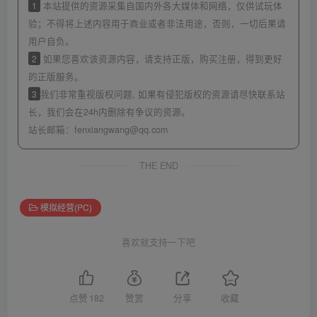
1
本站提供的资源采集自国内外各大媒体和网络，仅供试玩体
验；不得将上述内容用于商业或者非法用途，否则，一切后果请
用户自负。
2
如果您喜欢该资源内容，请支持正版，购买注册，得到更好
的正版服务。
3
我们非常重视版权问题, 如果有侵犯版权的资源请尽快联系站
长，我们会在24h内删除有争议的资源。
站长邮箱：
fenxiangwang@qq.com
THE END
模拟经营(PC)
喜欢就支持一下吧
点赞
182
赞赏
分享
收藏