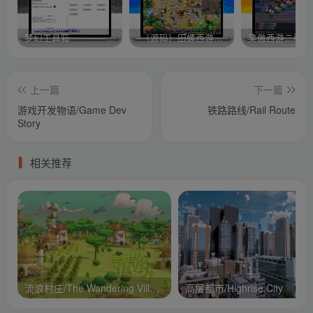
梦幻工具箱————-免费
–（源码）田螺西游9.0 假人摆摊18门派飞升渡劫化圣助战最新BB谛听….
笑傲西游二版-
上一篇
下一篇
游戏开发物语/Game Dev
铁路路线/Rail Route
Story
相关推荐
流浪村庄/The Wandering Village
高层都市/Highrise City