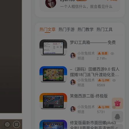
一个人相信什么，就会看见什么
热门文章
热门手游
热门教学
热门工具
梦幻工具箱————-免费
小灰兔技术
免费
频道
2.1W+
–（源码）田螺西游9.0 假人
摆摊18门派飞升渡劫化圣助
战最新BB谛听….
小灰兔技术
298
频道
8569
笑傲西游二版-终极版
小灰兔技术
399
频道
5731
修复版最新市面田螺plus3
全新UI界面全新高清地图18