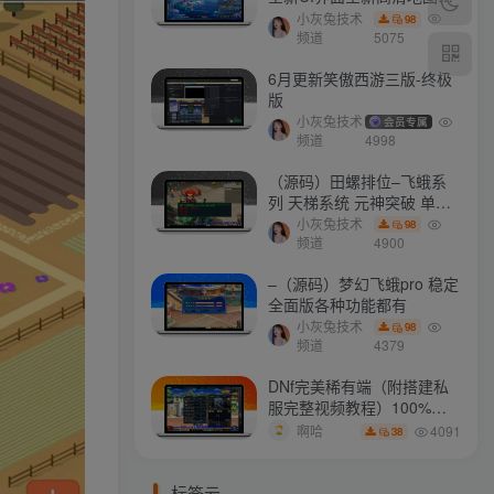
门派 修复了后门ggeserver
小灰兔技术
98
打不开
频道
5075
6月更新笑傲西游三版-终极
版
小灰兔技术
会员专属
频道
4998
（源码）田螺排位–飞蛾系
列 天梯系统 元神突破 单机
免费 含GM工具
小灰兔技术
98
频道
4900
–（源码）梦幻飞蛾pro 稳定
全面版各种功能都有
小灰兔技术
98
频道
4379
DNf完美稀有端（附搭建私
服完整视频教程）100%可
搭建(附完美端升级补丁)
4091
啊哈
38
标签云