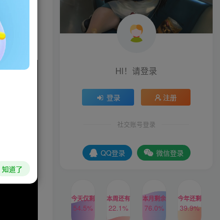
营自己的葡
HI！请登录
登录
注册
社交账号登录
QQ登录
微信登录
知道了
今天仅剩
本周还有
本月剩余
今年还剩
54.5%
22.1%
76.0%
39.9%