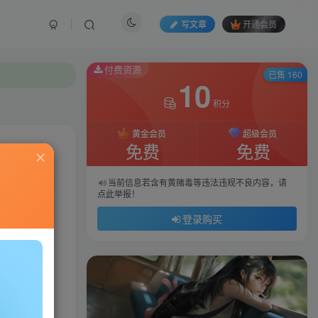
写文章
开通会员
付费资源
已售 160
10
积分
黄金会员
超级会员
免费
免费
私信
当前信息若含有黄赌毒等违法违规不良内容，请
点此举报！
654
58
登录购买