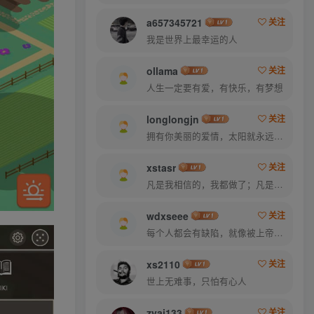
a657345721
关注
我是世界上最幸运的人
ollama
关注
人生一定要有爱，有快乐，有梦想
longlongjn
关注
拥有你美丽的爱情，太阳就永远明媚
xstasr
关注
凡是我相信的，我都做了；凡是我做了的事，都是全身心地投入去做的
wdxseee
关注
每个人都会有缺陷，就像被上帝咬过的苹果，有的人缺陷比较大，正是因为上帝特别喜欢他的芬芳
xs2110
关注
世上无难事，只怕有心人
zyai133
关注