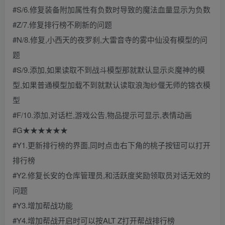
#S/6.修复装备附加属性有负数时导致的魔法血量显示为负数
#Z/7.修复排行榜不刷新的问题
#N/8.修复,小西天的夜罗刹,大雷音寺的雾中仙没有模型的问
题
#S/9.添加,如果读取不到战斗模型那就默认显示炎魔神的模
型,如果普通模型加载不到就默认读取浪淘纱偃无师的锦衣模
型
#F/10.添加,对话栏,游戏公告,物品提示可显示,表情动画
#G★★★★★★
#Y1.更新排行榜的界面,同时点击右下角的桃子按钮可以打开
排行榜
#Y2.修复长安的仓库管理员,和活跃度奖励领取员对话无效的
问题
#Y3.增加帮战功能
#Y4.增加帮战开启时可以按ALT Z打开帮战排行榜