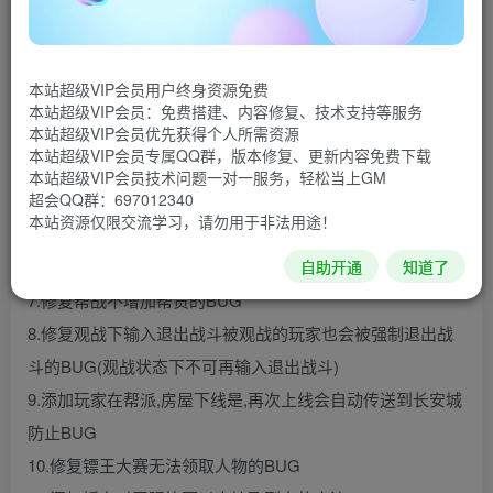
[wm_notice]修复更新说明如下：
[/wm_notice]
本站超级VIP会员用户终身资源免费
1.修复渡劫入圣无效的问题
本站超级VIP会员：免费搭建、内容修复、技术支持等服务
本站超级VIP会员优先获得个人所需资源
2.现在飞升后等级提升到155,渡劫后175,入圣后200
本站超级VIP会员专属QQ群，版本修复、更新内容免费下载
3.添加加速检测,防止加速器
本站超级VIP会员技术问题一对一服务，轻松当上GM
超会QQ群：697012340
4.修复战斗自动栏不可关闭的问题
本站资源仅限交流学习，请勿用于非法用途！
5.修复一些素材问题
自助开通
知道了
6.修复防御修炼超过10之后防御计算出错问题
7.修复帮战不增加帮贡的BUG
8.修复观战下输入退出战斗被观战的玩家也会被强制退出战
斗的BUG(观战状态下不可再输入退出战斗)
9.添加玩家在帮派,房屋下线是,再次上线会自动传送到长安城
防止BUG
10.修复镖王大赛无法领取人物的BUG