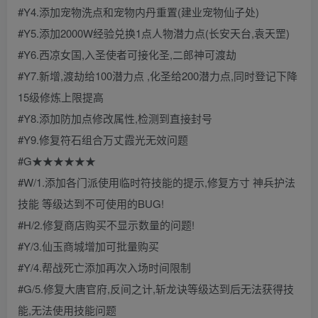
#Y4.添加宠物洗点和宠物内丹重置(建业宠物仙子处)
#Y5.添加2000W经验兑换1点人物潜力点(长安天台,袁天罡)
#Y6.西凉女国,入圣使者可接化圣,二郎神可渡劫
#Y7.新增,渡劫给100潜力点 ,化圣给200潜力点,同时登记下降
15级修炼上限提高
#Y8.添加防加点修改属性,检测到直接封号
#Y9.修复符石组合万丈霞光无效问题
#G★★★★★★
#W/1.添加各门派使用临时符技能的提示,修复方寸 神兵护法
技能 等级达到不可使用的BUG!
#H/2.修复商店购买不显示数量的问题!
#Y/3.仙玉商城增加可批量购买
#Y/4.帮战死亡添加再次入场时间限制
#G/5.修复大唐官府,反间之计,斩龙诀等级达到后无法获得技
能,无法使用技能问题