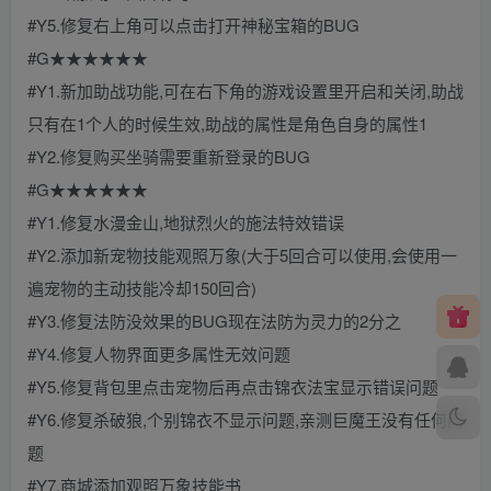
#Y5.修复右上角可以点击打开神秘宝箱的BUG
#G★★★★★★
#Y1.新加助战功能,可在右下角的游戏设置里开启和关闭,助战
只有在1个人的时候生效,助战的属性是角色自身的属性1
#Y2.修复购买坐骑需要重新登录的BUG
#G★★★★★★
#Y1.修复水漫金山,地狱烈火的施法特效错误
#Y2.添加新宠物技能观照万象(大于5回合可以使用,会使用一
遍宠物的主动技能冷却150回合)
#Y3.修复法防没效果的BUG现在法防为灵力的2分之
#Y4.修复人物界面更多属性无效问题
#Y5.修复背包里点击宠物后再点击锦衣法宝显示错误问题
#Y6.修复杀破狼,个别锦衣不显示问题,亲测巨魔王没有任何问
题
#Y7.商城添加观照万象技能书