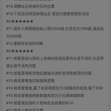
#Y8.调整仙玉商城符石的位置
#Y9.个别活动添加掉落仙玉 请自行摸索是那些活动
#G★★★★★★
#Y1.提升人物等级初始上限为500级,化圣后为1000级,渡劫后
为2000级
#Y2.重新优化进阶判断
#G★★★★★★
#Y1.修复穿战斗锦衣上坐骑时其他玩家的头部不消失,队伍界
面头部不消失问题
#Y2.修复获得新宠物后直接点进阶会导致崩溃的问题
#Y3.修改爱赌鬼扣除银两逻辑
#Y4.修改爱赌鬼,赢了会获得相当于2倍赌资的经验,输了50W
#Y5.修改爱赌鬼刷新数量和改为只在建邺城刷新
#Y6.修复骑坐骑时人物染色没效果的BUG
#Y7.修改人物出生位置