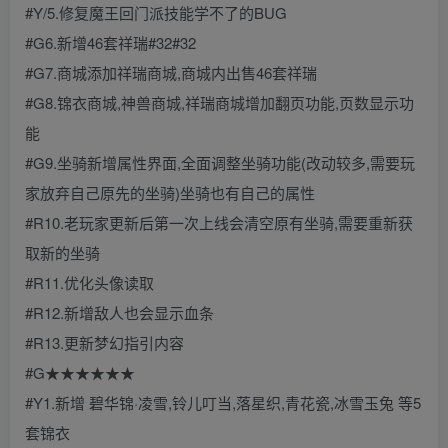
#Y/5.修复魔王回门派技能学不了的BUG
#G6.新增46套祥瑞#32#32
#G7.商城添加祥瑞商城,商城内出售46套祥瑞
#G8.锦衣商城,神兽商城,祥瑞商城增加翻页功能,页数显示功
能
#G9.坐骑新增属性界面,全面调整坐骑功能(改动较多,需要玩
家放弃自己原先的坐骑)坐骑也有自己的属性
#R10.老玩家更新后第一次上线会清空原有坐骑,需要重新获
取新的坐骑
#R11.优化头像读取
#R12.新增敌人也会显示血条
#R13.更新梦幻指引内容
#G★★★★★★
#Y1.新增 碧华锦·凌雪,铃儿叮当,落星织,青花瓷,冰雪玉兔 等5
套锦衣