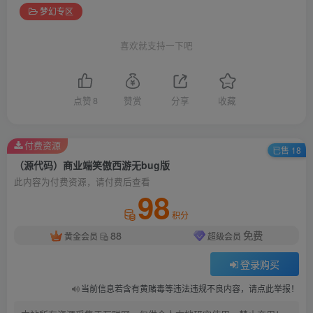
梦幻专区
喜欢就支持一下吧
点赞
8
赞赏
分享
收藏
付费资源
已售 18
（源代码）商业端笑傲西游无bug版
此内容为付费资源，请付费后查看
98
积分
88
免费
黄金会员
超级会员
登录购买
当前信息若含有黄赌毒等违法违规不良内容，请点此举报！