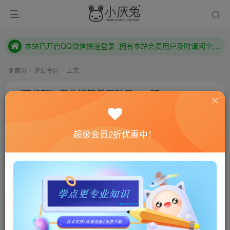
本站已开启QQ微信快速登录 ,拥有本站会员用户及时请问个人中心绑定！
已注册用户及时绑定邮箱,防止忘记资料
本站已开启QQ微信快速登录 ,拥有本站会员用户及时请问个人中心绑定！
首页
梦幻专区
正文
（源代码）商业端笑傲西游无bug版
小灰兔技术频道
关注
私信
4年前更新
超级会员2折优惠中！
2893
8
联网教程： 内附教程
单机教程： 内附教程
不懂的话联系客服！！！
此端精修，市面上所有玩法都有，武器染
色，宝宝染色，结婚生子，帮战，房子，应
有尽有，门派技能齐全，经脉齐全