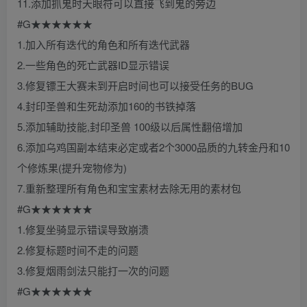
11.添加抓鬼时天眼符可以直接飞到鬼的旁边
#G★★★★★★
1.加入所有迭代的角色和所有迭代武器
2.一些角色的死亡武器ID显示错误
3.修复镖王大赛未到开启时间也可以接受任务的BUG
4.封印圣兽和生死劫添加160的书铁掉落
5.添加辅助技能,封印圣兽 100级以后属性翻倍增加
6.添加乌鸡国副本结束必定或者2个3000品质的九转金丹和10
个修炼果(提升宠物修为)
7.重新整理所有角色和宝宝素材去除无用的素材包
#G★★★★★★
1.修复坐骑显示错误导致崩溃
2.修复标题时间不走的问题
3.修复烟雨剑法只能打一次的问题
#G★★★★★★