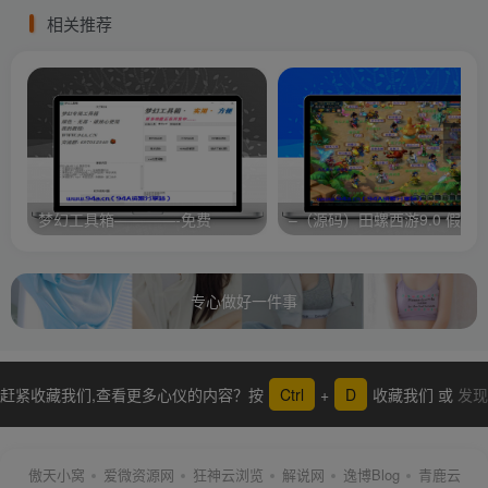
相关推荐
梦幻工具箱————-免费
专心做好一件事
赶紧收藏我们,查看更多心仪的内容？按
Ctrl
+
D
收藏我们 或
发现
更多
傲天小窝
爱微资源网
狂神云浏览
解说网
逸博Blog
青鹿云