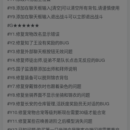
#Y8.添加在聊天框输入[清空]可以清空所有背包,请谨慎使用
#Y9.添加在聊天框输入退出战斗可以立即退出战斗
#G★★★★★★
#Y1.修复宠物改名显示错误
#Y2.修复知了王没有奖励的BUG
#Y3.修复外部聊天框按钮无效问题
#Y4.修复师徒出师,徒弟不是队长点击无反应的BUG
#Y5.国子监酒祭添加出师和拜师说明
#Y6.修复装备可以脱到锦衣背包
#Y7.修复穿戴锦衣时也跟着染色的问题
#Y8.修复坐骑界面不显示坐骑和锦衣的问题
#Y9.修复长安的仓库管理,活跃度奖励员无对话的BUG
#Y10.修复宠物合宠等级判断现在需要30级才能合宠
#Y11.修复某些召唤兽进阶之后模型消失问题
#Y12.已知问题:购买第一只坐骑会导致客户端闪退需要重启