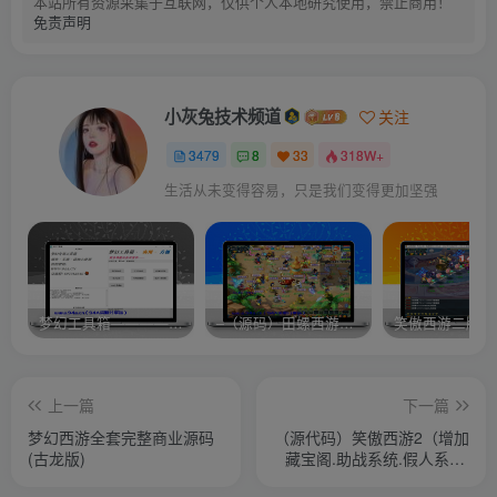
本站所有资源采集于互联网，仅供个人本地研究使用，禁止商用！
免责声明
小灰兔技术频道
关注
3479
8
33
318W+
生活从未变得容易，只是我们变得更加坚强
梦幻工具箱————-免费
–（源码）田螺西游9.0 假人摆摊18门派飞升渡劫化圣助战最新BB谛听….
笑傲西游二版-
上一篇
下一篇
梦幻西游全套完整商业源码
（源代码）笑傲西游2（增加
(古龙版)
藏宝阁.助战系统.假人系统.
内充）