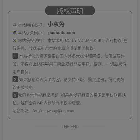
版权声明
小灰兔
本站网络名称：
本站永久网址：
xiaohuitu.com
网站侵权说明：
本站采用 CC BY-NC-SA 4.0 国际许可协议 进
行许可，转载或引用本站文章应遵循相同协议。
1
本站提供的资源采集自国内外各大媒体和网络，仅供试玩体
验；不得将上述内容用于商业或者非法用途，否则，一切后果请
用户自负。
2
如果您喜欢该资源内容，请支持正版，购买注册，得到更好
的正版服务。
3
我们非常重视版权问题, 如果有侵犯版权的资源请尽快联系站
长，我们会在24h内删除有争议的资源。
站长邮箱：
fenxiangwang@qq.com
THE END