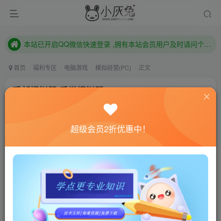
本站已开启QQ微信快速登录 ,拥有本站会员用户及时请问个人中心绑定！
已注册用户及时绑定邮箱,防止忘记资料
本站已开启QQ微信快速登录 ,拥有本站会员用户及时请问个人中心绑定！
首页
福利专区
电脑游戏
模拟经营(PC)
正文
手部模拟器/手掌模拟器/Hand Simulator
小灰兔技术频道
关注
私信
4年前更新
超级会员2折优惠中！
0
507
192
联网教程： 内附教程
单机教程： 内附教程
不懂的话联系客服！！！
本站的资源转载自国内外各大媒体和网络，仅供试玩体
验。如果您喜欢该游戏内容，请支持正版
→→→
正版购买
游戏介绍