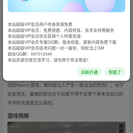
《手部模拟器》是一款由“HFM Games”开发并发售的模
拟手部活动的游戏，在这部游戏中，玩家要尝试控制一只虚
本站超级VIP会员用户终身资源免费
拟的手来做一些事情，如旋转一个陀螺或拿起一把枪等等。
本站超级VIP会员：免费搭建、内容修复、技术支持等服务
听上去似乎不是很难，但是你错了。
本站超级VIP会员优先获得个人所需资源
本站超级VIP会员专属QQ群，版本修复、更新内容免费下载
本站超级VIP会员技术问题一对一服务，轻松当上GM
玩家可以使用A,S,D,F和空格键来控制每一根手指，通过
超会QQ群：697012340
按住鼠标右键并移动鼠标来挪动和旋转这只手，然后点击鼠
本站资源仅限交流学习，请勿用于非法用途！
标左键来抓取东西。玩家一次只能控制一只手，通过左shift
自助开通
知道了
键切换左右手，听起来像是QWOP（一个以跑步为主题的运
动型flash小游戏，难的会让人产生一股淡淡的忧伤）。对于
玩家而言，最难的部分在于玩家不得不去停下来考虑自己的
手平时究竟是怎么用的。
游戏视频