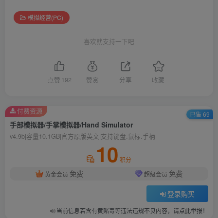
模拟经营(PC)
喜欢就支持一下吧
点赞
192
赞赏
分享
收藏
付费资源
已售 69
手部模拟器/手掌模拟器/Hand Simulator
v4.9b|容量10.1GB|官方原版英文|支持键盘.鼠标.手柄
10
积分
免费
免费
黄金会员
超级会员
登录购买
当前信息若含有黄赌毒等违法违规不良内容，请点此举报！