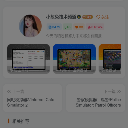
小灰兔技术频道
关注
3479
8
33
318W+
今天的牺牲和努力未来都会有回报
梦幻工具箱————-免费
–（源码）田螺西游9.0 假人摆摊18门派飞升渡劫化圣助战最新BB谛听….
笑傲西游二版-
上一篇
下一篇
网吧模拟器2/Internet Cafe
警察模拟器：巡警/Police
Simulator 2
Simulator: Patrol Officers
相关推荐