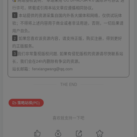
网站侵权说明：
本站采用 CC BY-NC-SA 4.0 国际许可协议 进
行许可，转载或引用本站文章应遵循相同协议。
1
本站提供的资源采集自国内外各大媒体和网络，仅供试玩体
验；不得将上述内容用于商业或者非法用途，否则，一切后果请
用户自负。
2
如果您喜欢该资源内容，请支持正版，购买注册，得到更好
的正版服务。
3
我们非常重视版权问题, 如果有侵犯版权的资源请尽快联系站
长，我们会在24h内删除有争议的资源。
站长邮箱：
fenxiangwang@qq.com
THE END
策略站棋(PC)
喜欢就支持一下吧