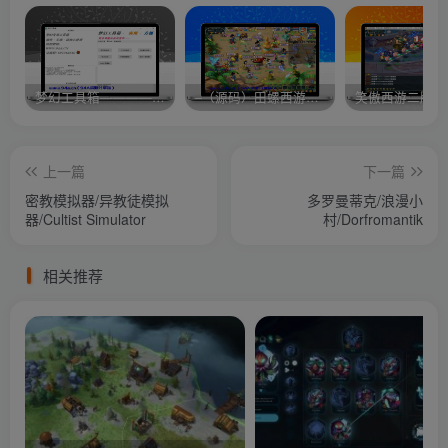
梦幻工具箱————-免费
–（源码）田螺西游9.0 假人摆摊18门派飞升渡劫化圣助战最新BB谛听….
笑傲西游二版-
上一篇
下一篇
密教模拟器/异教徒模拟
多罗曼蒂克/浪漫小
器/Cultist Simulator
村/Dorfromantik
相关推荐