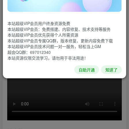
你生来就是一个封建领主，听上去挺不错的，是吧？但
你已经厌倦了打猎，处刑还有比赛，连和美少女一起共赴盛
本站超级VIP会员用户终身资源免费
宴都不能让你提起半分兴趣。你仅剩的梦想——你的城堡被
本站超级VIP会员：免费搭建、内容修复、技术支持等服务
成千上万的敌人团团围住，你是决不会浪费时间跟他们谈判
本站超级VIP会员优先获得个人所需资源
本站超级VIP会员专属QQ群，版本修复、更新内容免费下载
的，是时候让他们知道谁是这的老大了。
本站超级VIP会员技术问题一对一服务，轻松当上GM
超会QQ群：697012340
游戏视频
本站资源仅限交流学习，请勿用于非法用途！
自助开通
知道了