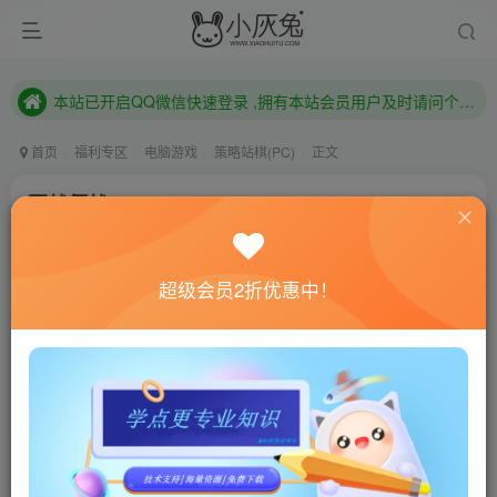
本站已开启QQ微信快速登录 ,拥有本站会员用户及时请问个人中心绑定！
已注册用户及时绑定邮箱,防止忘记资料
本站已开启QQ微信快速登录 ,拥有本站会员用户及时请问个人中心绑定！
首页
福利专区
电脑游戏
策略站棋(PC)
正文
要战便战/Diplomacy is Not an Option
小灰兔技术频道
关注
私信
4年前更新
超级会员2折优惠中！
0
708
72
联网教程： 内附教程
单机教程： 内附教程
不懂的话联系客服！！！
本站的资源转载自国内外各大媒体和网络，仅供试玩体
验。如果您喜欢该游戏内容，请支持正版
→→→
正版购买
游戏介绍