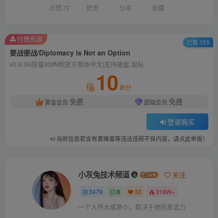
点赞
72
赞赏
分享
收藏
付费资源
已售 155
要战便战/Diplomacy is Not an Option
v0.9.39|容量838MB|官方简体中文|支持键盘.鼠标
10
积分
免费
免费
黄金会员
超级会员
登录购买
当前信息若含有黄赌毒等违法违规不良内容，请点此举报！
小灰兔技术频道
关注
3479
8
33
318W+
一个人伟大或渺小，取决于他的意志力