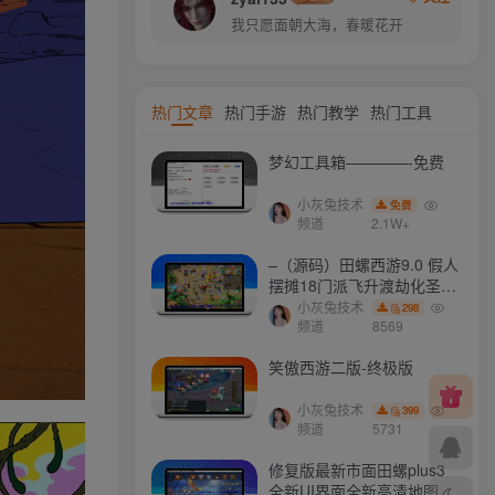
我只愿面朝大海，春暖花开
热门文章
热门手游
热门教学
热门工具
梦幻工具箱————-免费
小灰兔技术
免费
频道
2.1W+
–（源码）田螺西游9.0 假人
摆摊18门派飞升渡劫化圣助
战最新BB谛听….
小灰兔技术
298
频道
8569
笑傲西游二版-终极版
小灰兔技术
399
频道
5731
修复版最新市面田螺plus3
全新UI界面全新高清地图18