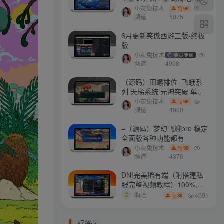
门派 修复了后门ggeserver
小灰兔技术
98
打不开
频道
5075
6月更新笑傲西游三版-终极
版
小灰兔技术
会员专属
频道
4998
（源码）田螺排位–飞蛾系
列 天梯系统 元神突破 单机
免费 含GM工具
小灰兔技术
98
频道
4900
–（源码）梦幻飞蛾pro 稳定
全面版各种功能都有
小灰兔技术
98
频道
4378
DNf完美稀有端（附搭建私
服完整视频教程）100%可
搭建(附完美端升级补丁)
4091
啊哈
38
标签云