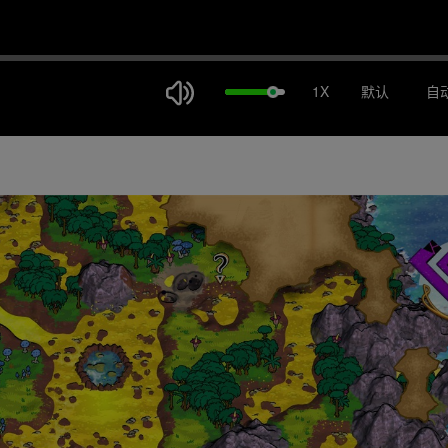
1X
默认
自