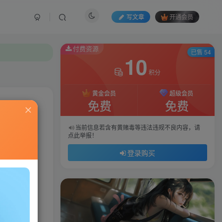
写文章
开通会员
付费资源
已售 54
10
积分
黄金会员
超级会员
免费
免费
私信
当前信息若含有黄赌毒等违法违规不良内容，请
点此举报！
61
146
登录购买