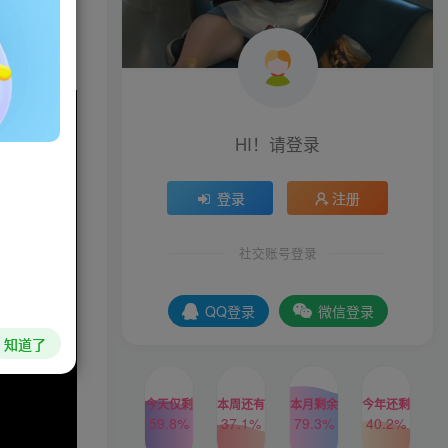
HI！请登录
登录
注册
社交账号登录
QQ登录
微信登录
知道了
今天仅剩
本周还有
本月剩余
今年还剩
59.8%
37.1%
79.3%
40.2%