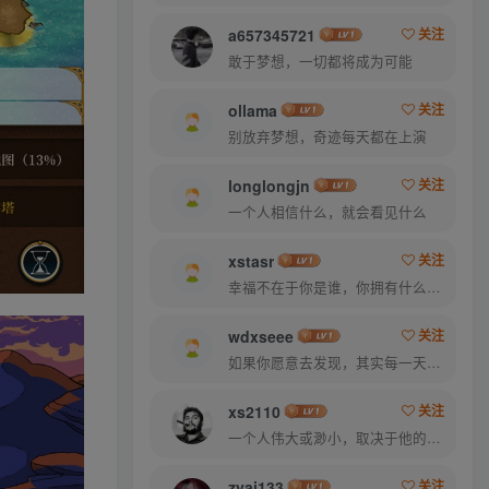
a657345721
关注
敢于梦想，一切都将成为可能
ollama
关注
别放弃梦想，奇迹每天都在上演
longlongjn
关注
一个人相信什么，就会看见什么
xstasr
关注
幸福不在于你是谁，你拥有什么，而仅仅在于你自己怎么看待
wdxseee
关注
如果你愿意去发现，其实每一天都很美
xs2110
关注
一个人伟大或渺小，取决于他的意志力
zyai133
关注