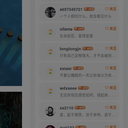
a657345721
关注
一个人相信什么，就会看见什么
ollama
关注
生命如花，爱情是蜜
longlongjn
关注
只有自己足够强大，才不会被别人践踏
xstasr
关注
不要让糟糕的一天让你误以为有个糟糕的人生
wdxseee
关注
无论你现在感觉如何，请起床、穿好衣服然后为你的梦想而奋斗
xs2110
关注
爱，起于微笑，浓于亲吻，逝于泪水
zyai133
关注