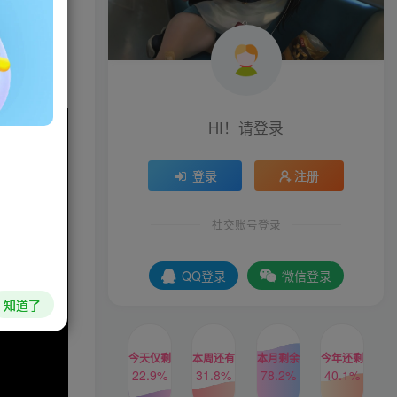
物种类。保
HI！请登录
登录
注册
社交账号登录
QQ登录
微信登录
知道了
今天仅剩
本周还有
本月剩余
今年还剩
22.9%
31.8%
78.2%
40.1%