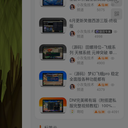
门派 修复了后门ggeserver
小灰兔技术
98
打不开
频道
5075
6月更新笑傲西游三版-终极
版
小灰兔技术
会员专属
频道
4998
（源码）田螺排位–飞蛾系
列 天梯系统 元神突破 单机
免费 含GM工具
小灰兔技术
98
频道
4900
–（源码）梦幻飞蛾pro 稳定
全面版各种功能都有
小灰兔技术
98
频道
4379
DNf完美稀有端（附搭建私
服完整视频教程）100%可
搭建(附完美端升级补丁)
4091
啊哈
38
标签云