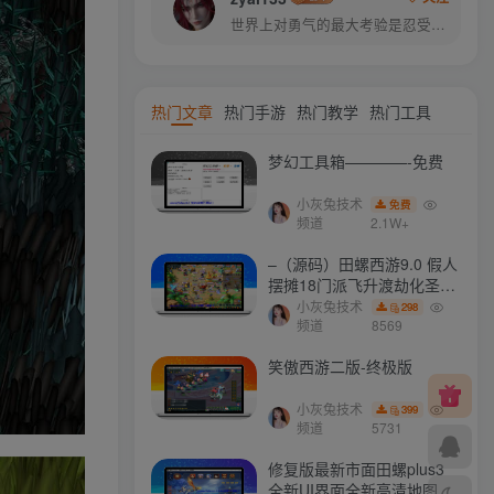
世界上对勇气的最大考验是忍受失败而不丧失信心
热门文章
热门手游
热门教学
热门工具
梦幻工具箱————-免费
小灰兔技术
免费
频道
2.1W+
–（源码）田螺西游9.0 假人
摆摊18门派飞升渡劫化圣助
战最新BB谛听….
小灰兔技术
298
频道
8569
笑傲西游二版-终极版
小灰兔技术
399
频道
5731
修复版最新市面田螺plus3
全新UI界面全新高清地图18