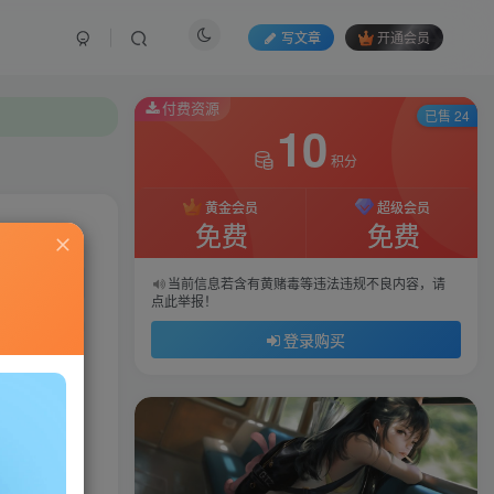
写文章
开通会员
付费资源
已售 24
10
积分
黄金会员
超级会员
免费
免费
私信
当前信息若含有黄赌毒等违法违规不良内容，请
点此举报！
730
96
登录购买