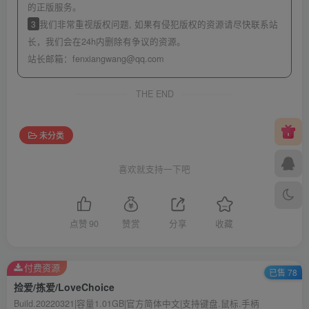
的正版服务。
3
我们非常重视版权问题, 如果有侵犯版权的资源请尽快联系站
长，我们会在24h内删除有争议的资源。
站长邮箱：
fenxiangwang@qq.com
THE END
未分类
喜欢就支持一下吧
点赞
90
赞赏
分享
收藏
付费资源
已售 78
捡爱/拣爱/LoveChoice
Build.20220321|容量1.01GB|官方简体中文|支持键盘.鼠标.手柄