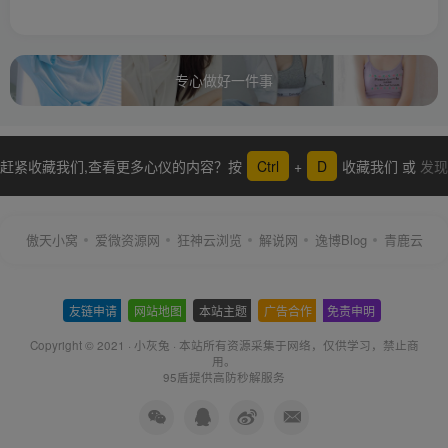
专心做好一件事
赶紧收藏我们,查看更多心仪的内容？按
Ctrl
+
D
收藏我们 或
发现
更多
傲天小窝
爱微资源网
狂神云浏览
解说网
逸博Blog
青鹿云
友链申请
-
网站地图
-
本站主题
-
广告合作
-
免责申明
-
Copyright © 2021 ·
小灰兔
·
本站所有资源采集于网络
，仅供学习，禁止商
用。
95盾提供高防秒解服务