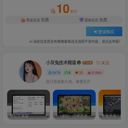
10
积分
免费
免费
黄金会员
超级会员
登录购买
当前信息若含有黄赌毒等违法违规不良内容，请点此举报！
小灰兔技术频道
关注
3479
8
33
318W+
我只愿面朝大海，春暖花开
梦幻工具箱————-免费
–（源码）田螺西游9.0 假人摆摊18门派飞升渡劫化圣助战最新BB谛听….
笑傲西游二版-