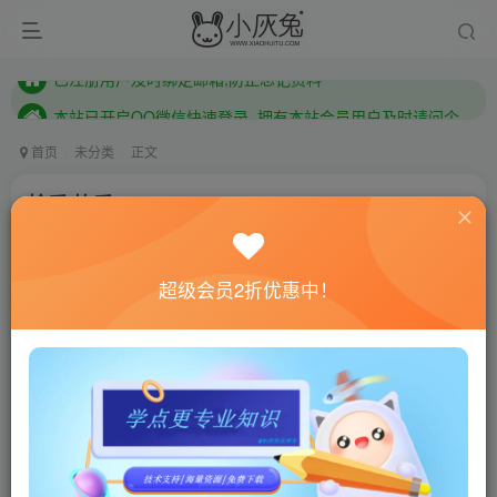
本站已开启QQ微信快速登录 ,拥有本站会员用户及时请问个人中心绑定！
已注册用户及时绑定邮箱,防止忘记资料
本站已开启QQ微信快速登录 ,拥有本站会员用户及时请问个人中心绑定！
首页
未分类
正文
捡爱/拣爱/LoveChoice
小灰兔技术频道
关注
私信
4年前发布
超级会员2折优惠中！
0
889
90
联网教程： 内附教程
单机教程： 内附教程
不懂的话联系客服！！！
本站的资源转载自国内外各大媒体和网络，仅供试玩体
验。如果您喜欢该游戏内容，请支持正版
→→→
正版购买
游戏介绍