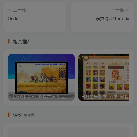
上一篇
下一篇
Onde
泰拉瑞亚/Terraria
相关推荐
【源码】梦幻 08复古源码 完整客户端 服务端GGE源码
日月星辰版本+双
评论
抢沙发