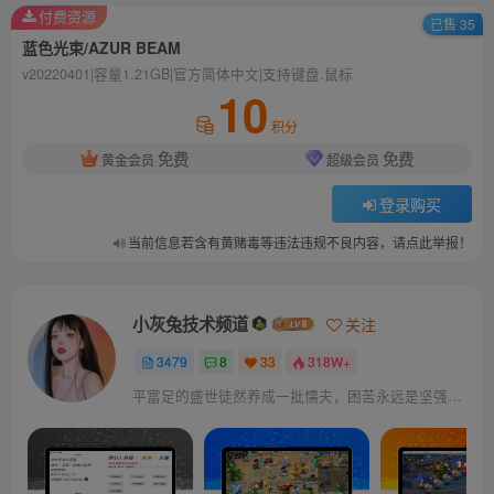
付费资源
已售 35
蓝色光束/AZUR BEAM
v20220401|容量1.21GB|官方简体中文|支持键盘.鼠标
10
积分
免费
免费
黄金会员
超级会员
登录购买
当前信息若含有黄赌毒等违法违规不良内容，请点此举报！
小灰兔技术频道
关注
3479
8
33
318W+
平富足的盛世徒然养成一批懦夫，困苦永远是坚强之母