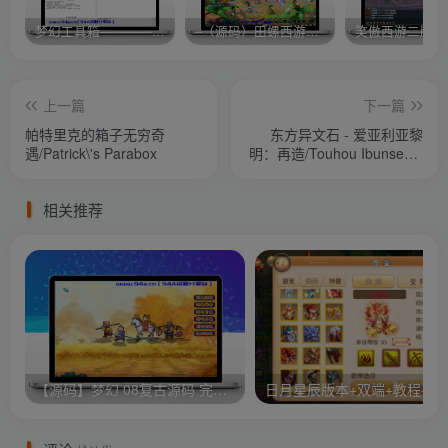
梦幻工具箱————-免费
–（源码）田螺西游9.0 假人摆摊18门派飞升渡劫化圣助战最新BB谛听….
笑傲西游二版-
上一篇
下一篇
帕特里克的箱子无穷奇
东方异文石 - 爱亚利亚黎
遇/Patrick\'s Parabox
明：再造/Touhou Ibunseki -
Ayaria Dawn: ReCreation
相关推荐
【源码】梦幻 08复古源码 完整客户端 服务端GGE源码
日月星辰版本+双