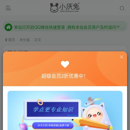
本站已开启QQ微信快速登录 ,拥有本站会员用户及时请问个人中心绑定！
已注册用户及时绑定邮箱,防止忘记资料
本站已开启QQ微信快速登录 ,拥有本站会员用户及时请问个人中心绑定！
首页
未分类
正文
蓝色光束/AZUR BEAM
小灰兔技术频道
关注
私信
4年前发布
超级会员2折优惠中！
0
791
128
联网教程： 内附教程
单机教程： 内附教程
不懂的话联系客服！！！
本站的资源转载自国内外各大媒体和网络，仅供试玩体
验。如果您喜欢该游戏内容，请支持正版
→→→
正版购买
游戏介绍