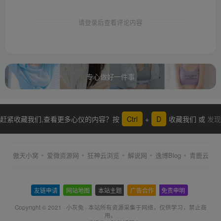
请登录后查看评论内容
专心做好一件事
赶紧收藏我们,查看更多心仪的内容？按
Ctrl
+
D
收藏我们 或
发现
更多
傲天小窝
爱微资源网
狂神云浏览
解说网
逸博Blog
青鹿云
友链申请
-
网站地图
-
本站主题
-
广告合作
-
免责申明
-
Copyright © 2021 ·
小灰兔
·
本站所有资源采集于网络
，仅供学习，禁止商
用。