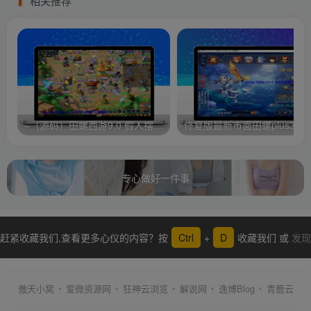
相关推荐
–（源码）田螺西游9.0 假人摆摊18门派飞升渡劫化圣助战最新BB谛听….
修复版最新市面田螺plus3 全新
专心做好一件事
赶紧收藏我们,查看更多心仪的内容？按
Ctrl
+
D
收藏我们 或
发现
更多
傲天小窝
爱微资源网
狂神云浏览
解说网
逸博Blog
青鹿云