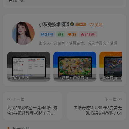
小灰兔技术频道
关注
3479
8
33
318W+
很多人一开始为了梦想而忙，后来忙得忘了梦想
梦幻工具箱————-免费
–（源码）田螺西游9.0 假人摆摊18门派飞升渡劫化圣助战最新BB谛听….
笑傲西游二版-
上一篇
下一篇
剑灵55级25星一键VM端+淘
宝端奇迹MU S6EP3完美无
宝端+视频教程+GM工具
BUG端支持WIN7 64
+网...