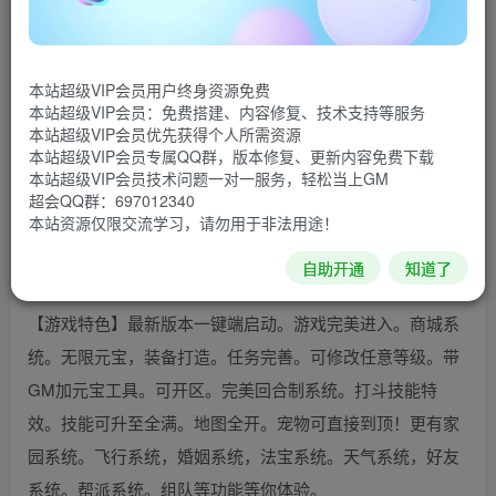
CPU：双核2GHz
内存：2GB（至少）
硬盘：6GB可用空间
本站超级VIP会员用户终身资源免费
本站超级VIP会员：免费搭建、内容修复、技术支持等服务
【游戏介绍】《邪风曲》是一款2D回合制网络游戏，由
本站超级VIP会员优先获得个人所需资源
本站超级VIP会员专属QQ群，版本修复、更新内容免费下载
成都欢娱互动科技有限公司研发。游戏以当红网络作家血红
本站超级VIP会员技术问题一对一服务，轻松当上GM
的著名小说《邪风曲》为蓝本。游戏背景糅合了中国大明王
超会QQ群：697012340
本站资源仅限交流学习，请勿用于非法用途！
朝和传统中国神话，力图表现小说中起伏跌宕的故事情节和
中国明朝的繁华，并同时再现耳熟能详的中国民间传统神
自助开通
知道了
话。
【游戏特色】最新版本一键端启动。游戏完美进入。商城系
统。无限元宝，装备打造。任务完善。可修改任意等级。带
GM加元宝工具。可开区。完美回合制系统。打斗技能特
效。技能可升至全满。地图全开。宠物可直接到顶！更有家
园系统。飞行系统，婚姻系统，法宝系统。天气系统，好友
系统。帮派系统。组队等功能等你体验。