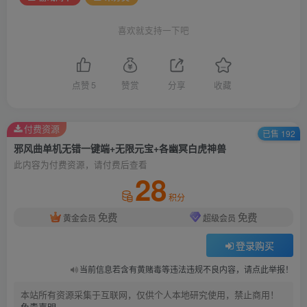
喜欢就支持一下吧
点赞
5
赞赏
分享
收藏
付费资源
已售 192
邪风曲单机无错一键端+无限元宝+各幽冥白虎神兽
此内容为付费资源，请付费后查看
28
积分
免费
免费
黄金会员
超级会员
登录购买
当前信息若含有黄赌毒等违法违规不良内容，请点此举报！
本站所有资源采集于互联网，仅供个人本地研究使用，禁止商用！
免责声明