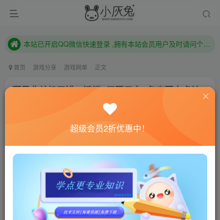
本站已开启QQ微信快速登录 ,拥有本站会员用户及时请问个人中心绑定！
已注册用户及时绑定邮箱,防止忘记资料
本站已开启QQ微信快速登录 ,拥有本站会员用户及时请问个人中心绑定！
首页
游戏分享
游戏网单
正文
邪风曲单机无错一键端+无限元宝+各幽冥白虎神
兽
小灰兔技术频道
关注
私信
超级会员2折优惠中！
4年前更新
469
5
联网教程： 内附教程
单机教程： 内附教程
不懂的话联系客服！！！
游戏名称：网络游戏-邪风曲单机
配置推荐：Windows XP/7 (32 或 64位)