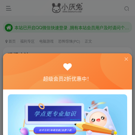
本站已开启QQ微信快速登录 ,拥有本站会员用户及时请问个人中心绑定！
已注册用户及时绑定邮箱,防止忘记资料
本站已开启QQ微信快速登录 ,拥有本站会员用户及时请问个人中心绑定！
首页
福利专区
电脑游戏
恐怖惊悚(PC)
正文
恐惧疗法/Fear Therapy
小灰兔技术频道
关注
私信
4年前更新
超级会员2折优惠中！
0
878
63
联网教程： 内附教程
单机教程： 内附教程
不懂的话联系客服！！！
本站的资源转载自国内外各大媒体和网络，仅供试玩体
验。如果您喜欢该游戏内容，请支持正版
→→→
正版购买
游戏介绍