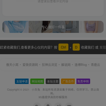
请登录后查看评论内容
专心做好一件事
赶紧收藏我们,查看更多心仪的内容？按
Ctrl
+
D
收藏我们 或
发现
更多
傲天小窝
爱微资源网
狂神云浏览
解说网
逸博Blog
青鹿云
友链申请
-
网站地图
-
本站主题
-
广告合作
-
免责申明
-
Copyright © 2021 ·
小灰兔
·
本站所有资源采集于网络
，仅供学习，禁止商
用。
95盾提供高防秒解服务