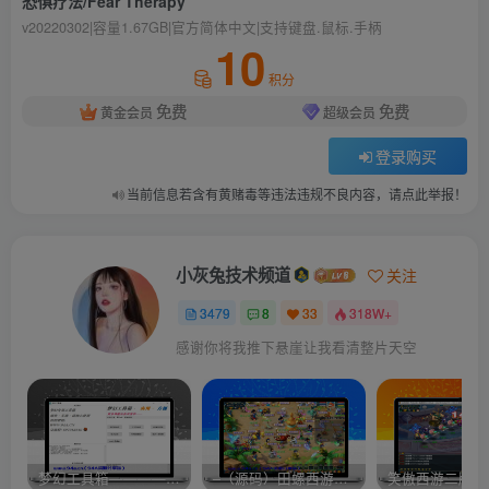
恐惧疗法/Fear Therapy
v20220302|容量1.67GB|官方简体中文|支持键盘.鼠标.手柄
10
积分
免费
免费
黄金会员
超级会员
登录购买
当前信息若含有黄赌毒等违法违规不良内容，请点此举报！
小灰兔技术频道
关注
3479
8
33
318W+
感谢你将我推下悬崖让我看清整片天空
梦幻工具箱————-免费
–（源码）田螺西游9.0 假人摆摊18门派飞升渡劫化圣助战最新BB谛听….
笑傲西游二版-