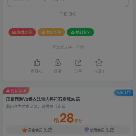
THE END
游戏网单
梦幻网单
梦幻专区
喜欢就支持一下吧
点赞
63
赞赏
分享
收藏
1
付费资源
已售 172
田螺西游V2锦衣法宝内丹符石商城08端
此内容为付费资源，请付费后查看
28
积分
免费
免费
黄金会员
超级会员