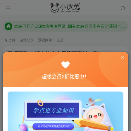
本站已开启QQ微信快速登录 ,拥有本站会员用户及时请问个人中心绑定！
已注册用户及时绑定邮箱,防止忘记资料
本站已开启QQ微信快速登录 ,拥有本站会员用户及时请问个人中心绑定！
首页
游戏分享
游戏网单
正文
田螺西游V2锦衣法宝内丹符石商城08端
小灰兔技术频道
关注
私信
4年前更新
超级会员2折优惠中！
886
63
联网教程： 内附教程
单机教程： 内附教程
不懂的话联系客服！！！
[wm_notice]田螺西游V2锦衣法宝内丹符石商城08端
[/wm_notice]
[wm_tips]怀旧至上，切勿熬夜，娱乐版本，且行且珍惜