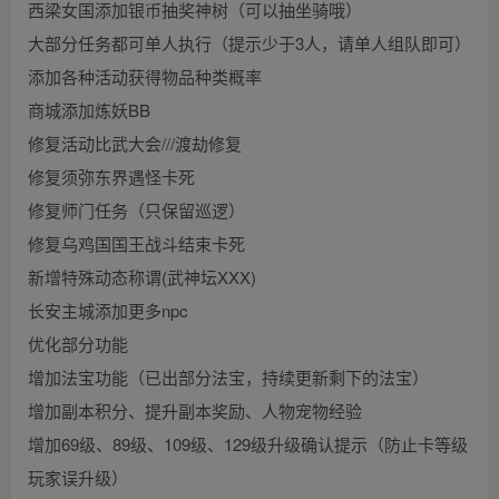
西梁女国添加银币抽奖神树（可以抽坐骑哦）
大部分任务都可单人执行（提示少于3人，请单人组队即可）
添加各种活动获得物品种类概率
商城添加炼妖BB
修复活动比武大会///渡劫修复
修复须弥东界遇怪卡死
修复师门任务（只保留巡逻）
修复乌鸡国国王战斗结束卡死
新增特殊动态称谓(武神坛XXX)
长安主城添加更多npc
优化部分功能
增加法宝功能（已出部分法宝，持续更新剩下的法宝）
增加副本积分、提升副本奖励、人物宠物经验
增加69级、89级、109级、129级升级确认提示（防止卡等级
玩家误升级）