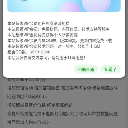
#110
★★★2020.2月更新：目前已修复所有玩家提供BUG//基本
本站超级VIP会员用户终身资源免费
0bug
本站超级VIP会员：免费搭建、内容修复、技术支持等服务
本站超级VIP会员优先获得个人所需资源
更新gm工具召唤兽更改…系统横条公告
本站超级VIP会员专属QQ群，版本修复、更新内容免费下载
本站超级VIP会员技术问题一对一服务，轻松当上GM
超会QQ群：697012340
增加知了王活动.
本站资源仅限交流学习，请勿用于非法用途！
增加了自定义银子仙玉兑换系统
自助开通
知道了
更新了翅膀和脚印
修复装备不显示问题
增加铃铛活动 增加宝箱解密 增加嘉年华活动 修复地煞战斗
问题 增加红玛瑙礼包
增加商城自定价价格 修复熔炼问题
修复所有技能特技不能解封问题///封了也可以释放技能问题
海马增加人物人气+50