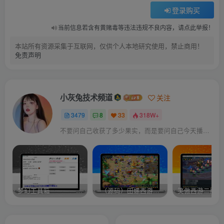
登录购买
当前信息若含有黄赌毒等违法违规不良内容，请点此举报！
本站所有资源采集于互联网，仅供个人本地研究使用，禁止商用！
免责声明
小灰兔技术频道
关注
3479
8
33
318W+
不要问自己收获了多少果实，而是要问自己今天播种了多少种子
梦幻工具箱————-免费
–（源码）田螺西游9.0 假人摆摊18门派飞升渡劫化圣助战最新BB谛听….
笑傲西游二版-