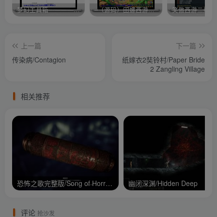
梦幻工具箱————-免费
–（源码）田螺西游9.0 假人摆摊18门派飞升渡劫化圣助战最新BB谛听….
笑傲西游二版-
上一篇
下一篇
传染病/Contagion
纸嫁衣2奘铃村/Paper Bride
2 Zangling Village
相关推荐
恐怖之歌完整版/Song of Horror Complete Edition
幽闭深渊/Hidden Deep
评论
抢沙发