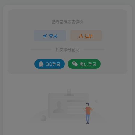
请登录后发表评论
登录
注册
社交账号登录
QQ登录
微信登录