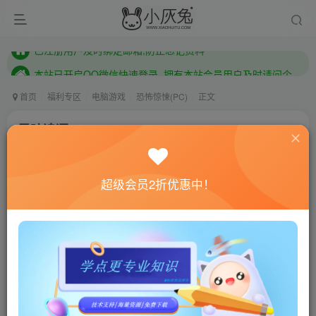
本站已开启QQ微信快速登录 ,拥有本站会员用户及时请问个人中心绑定！
已注册用户及时绑定邮箱,防止忘记资料
本站已开启QQ微信快速登录 ,拥有本站会员用户及时请问个人中心绑定！
首页
福利专区
电脑游戏
恐怖惊悚(PC)
正文
黑暗追逐/Chased by Darkness
小灰兔技术频道
关注
私信
4年前更新
超级会员2折优惠中！
0
569
64
联网教程： 内附教程
单机教程： 内附教程
不懂的话联系客服！！！
本站的资源转载自国内外各大媒体和网络，仅供试玩体
验。如果您喜欢该游戏内容，请支持正版
→→→
正版购买
游戏介绍