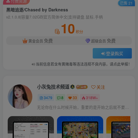
付费资源
已售 21
黑暗追逐/Chased by Darkness
v2.1.0.8|容量7.02GB|官方简体中文|支持键盘.鼠标.手柄
10
积分
免费
免费
黄金会员
超级会员
登录购买
当前信息若含有黄赌毒等违法违规不良内容，请点此举报！
小灰兔技术频道
关注
3479
8
33
318W+
无论你在什么时候开始，重要的是开始之后就不要停止