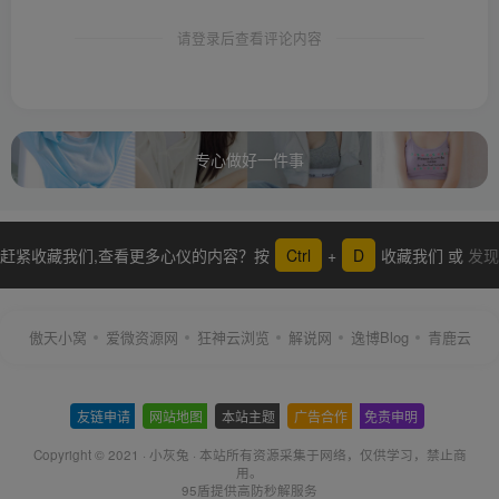
请登录后查看评论内容
专心做好一件事
赶紧收藏我们,查看更多心仪的内容？按
Ctrl
+
D
收藏我们 或
发现
更多
傲天小窝
爱微资源网
狂神云浏览
解说网
逸博Blog
青鹿云
友链申请
-
网站地图
-
本站主题
-
广告合作
-
免责申明
-
Copyright © 2021 ·
小灰兔
·
本站所有资源采集于网络
，仅供学习，禁止商
用。
95盾提供高防秒解服务