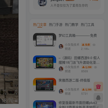
人不是仅仅为了爱而生存的
热门文章
热门手游
热门教学
热门工具
梦幻工具箱————-免费
小灰兔技术
免费
频道
2.1W+
–（源码）田螺西游9.0 假人
摆摊18门派飞升渡劫化圣助
战最新BB谛听….
小灰兔技术
298
频道
8569
笑傲西游二版-终极版
小灰兔技术
399
频道
5731
修复版最新市面田螺plus3
全新UI界面全新高清地图18