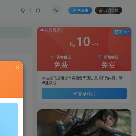
写文章
开通会员
付费资源
已售 107
10
积分
黄金会员
超级会员
免费
免费
私信
当前信息若含有黄赌毒等违法违规不良内容，请
点此举报！
94
190
登录购买