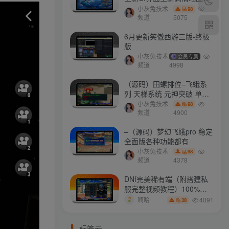
门派 修复了后门ggeserver
小灰兔技术
98
打不开
频道
5075
6月更新笑傲西游三版-终极
版
小灰兔技术
会员专属
频道
4998
（源码）田螺排位–飞蛾系
列 天梯系统 元神突破 单机
免费 含GM工具
小灰兔技术
98
频道
4900
–（源码）梦幻飞蛾pro 稳定
全面版各种功能都有
小灰兔技术
98
频道
4378
DNf完美稀有端（附搭建私
服完整视频教程）100%可
搭建(附完美端升级补丁)
4091
啊哈
38
标签云