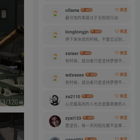
ollama
关注
最可怕的事莫过于无知而行动
longlongjn
关注
停下来休息的时候，不要忘记别人还在奔跑
xstasr
关注
有时候，成功者只是坚持梦想不放弃的人
wdxseee
关注
有时候，成功者只是坚持梦想不放弃的人
xs2110
关注
心灵最高尚的人也总是最勇敢的人
zyai133
关注
要坚信，每一天的阳光都不会辜负自己的笑容
yang001
关注