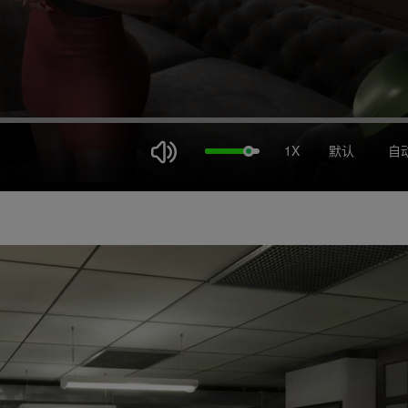
1X
默认
自