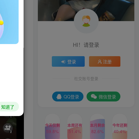
她们约会来
并带领她们
HI！请登录
登录
注册
社交账号登录
QQ登录
微信登录
知道了
今天仅剩
本周还有
本月剩余
今年还剩
59.8%
51.4%
82.6%
40.4%