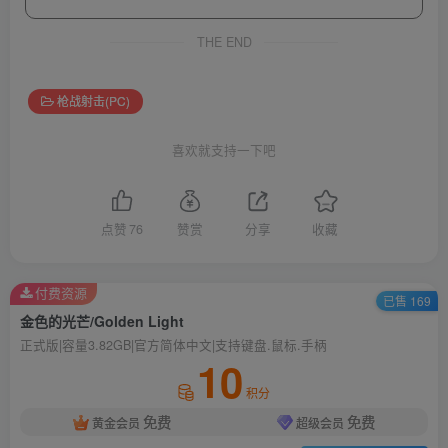
THE END
枪战射击(PC)
喜欢就支持一下吧
点赞
76
赞赏
分享
收藏
付费资源
已售 169
金色的光芒/Golden Light
正式版|容量3.82GB|官方简体中文|支持键盘.鼠标.手柄
10
积分
免费
免费
黄金会员
超级会员