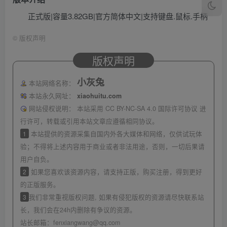
正式版|容量3.82GB|官方简体中文|支持键盘.鼠标.手柄
©
版权声明
版权声明
小灰兔
本站网络名称：
本站永久网址：
xiaohuitu.com
网站侵权说明：
本站采用 CC BY-NC-SA 4.0 国际许可协议 进
行许可，转载或引用本站文章应遵循相同协议。
1
本站提供的资源采集自国内外各大媒体和网络，仅供试玩体
验；不得将上述内容用于商业或者非法用途，否则，一切后果请
用户自负。
2
如果您喜欢该资源内容，请支持正版，购买注册，得到更好
的正版服务。
3
我们非常重视版权问题, 如果有侵犯版权的资源请尽快联系站
长，我们会在24h内删除有争议的资源。
站长邮箱：
fenxiangwang@qq.com