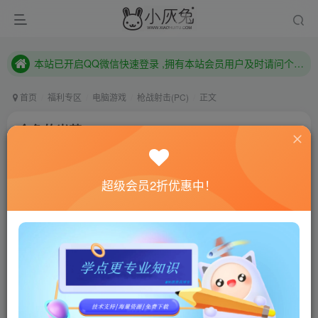
本站已开启QQ微信快速登录 ,拥有本站会员用户及时请问个人中心绑定！
已注册用户及时绑定邮箱,防止忘记资料
本站已开启QQ微信快速登录 ,拥有本站会员用户及时请问个人中心绑定！
首页
福利专区
电脑游戏
枪战射击(PC)
正文
金色的光芒/Golden Light
小灰兔技术频道
关注
私信
4年前更新
超级会员2折优惠中！
0
454
76
联网教程： 内附教程
单机教程： 内附教程
不懂的话联系客服！！！
本站的资源转载自国内外各大媒体和网络，仅供试玩体
验。如果您喜欢该游戏内容，请支持正版
→→→
正版购买
游戏介绍