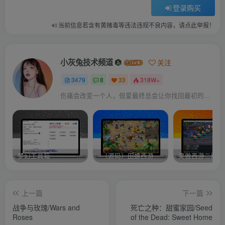
登录购买
当前信息若含有黄赌毒等违法违规不良内容，请点此举报！
小灰兔技术频道
关注
3479
8
33
318W+
伤痛会改变一个人，但爱最终总会让你找回最初的自己
梦幻工具箱————-免费
–（源码）田螺西游9.0 假人摆摊18门派飞升渡劫化圣助战最新BB谛听….
笑傲西游二版-
上一篇
下一篇
战争与玫瑰/Wars and
死亡之种：甜蜜家园/Seed
Roses
of the Dead: Sweet Home