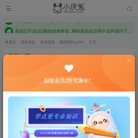
本站已开启QQ微信快速登录 ,拥有本站会员用户及时请问个人中心绑定！
已注册用户及时绑定邮箱,防止忘记资料
本站已开启QQ微信快速登录 ,拥有本站会员用户及时请问个人中心绑定！
首页
福利专区
手机游戏
策略塔防(APP)
正文
星厨志愿v1.9.1
小灰兔技术频道
关注
私信
4年前发布
超级会员2折优惠中！
0
705
106
联网教程： 内附教程
单机教程： 内附教程
不懂的话联系客服！！！
游戏介绍
《星厨志愿》是一款在2020年大受欢迎的全新时间管
理、烹饪模拟游戏！ 在游戏中，你将成为一名著名厨师，并