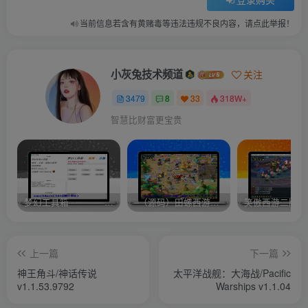
当前信息若含有黄赌毒等违法违规不良内容，请点此举报！
小灰兔技术频道
关注
3479
8
33
318W+
智慧比财富更宝贵
梦幻工具箱————-免费
–（源码）田螺西游9.0 假人摆摊18门派飞升渡劫化圣助战最新BB谛听….
笑傲西游二版-
上一篇
下一篇
神王角斗/神话传说
太平洋战舰：大海战/Pacific
v1.1.53.9792
Warships v1.1.04