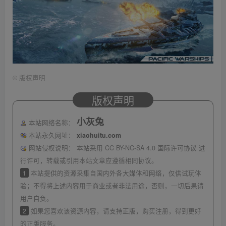
©
版权声明
版权声明
小灰兔
本站网络名称：
本站永久网址：
xiaohuitu.com
网站侵权说明：
本站采用 CC BY-NC-SA 4.0 国际许可协议 进
行许可，转载或引用本站文章应遵循相同协议。
1
本站提供的资源采集自国内外各大媒体和网络，仅供试玩体
验；不得将上述内容用于商业或者非法用途，否则，一切后果请
用户自负。
2
如果您喜欢该资源内容，请支持正版，购买注册，得到更好
的正版服务。