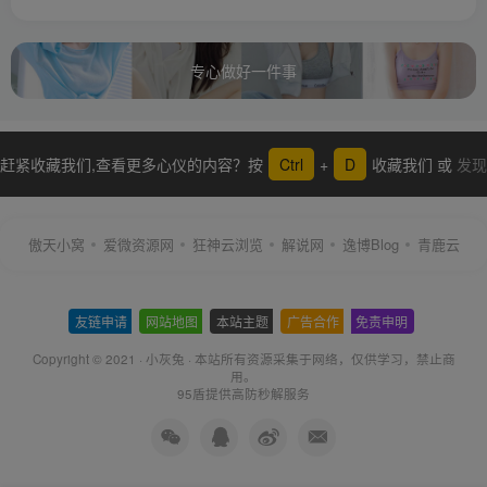
专心做好一件事
赶紧收藏我们,查看更多心仪的内容？按
Ctrl
+
D
收藏我们 或
发现
更多
傲天小窝
爱微资源网
狂神云浏览
解说网
逸博Blog
青鹿云
友链申请
-
网站地图
-
本站主题
-
广告合作
-
免责申明
-
Copyright © 2021 ·
小灰兔
·
本站所有资源采集于网络
，仅供学习，禁止商
用。
95盾提供高防秒解服务