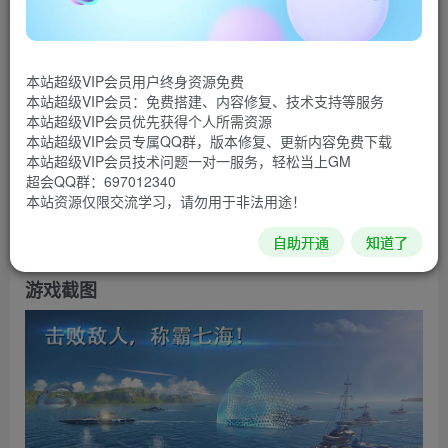
的海洋现代战事中，融合海军射击与战术元素。在实时在线
团队 PvP 战斗中，用海量致命武器、火炮和战舰，通过海啸
本站超级VIP会员用户终身资源免费
般的导弹和鱼雷与敌军作战。
本站超级VIP会员：免费搭建、内容修复、技术支持等服务
本站超级VIP会员优先获得个人所需资源
在海港搜集战舰，组建横跨大西洋和环太平洋地区最强
本站超级VIP会员专属QQ群，版本修复、更新内容免费下载
本站超级VIP会员技术问题一对一服务，轻松当上GM
大的舰队，在运油船的海上航线中航行，面对海战中的敌
超会QQ群：697012340
人。在挑战重重的战斗中成为海岸线的守护神！
本站资源仅限交流学习，请勿用于非法用途！
自助开通
知道了
已修改无限子弹！进不去先安装谷歌
游戏截图