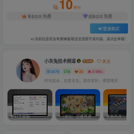
10
积分
免费
免费
黄金会员
超级会员
登录购买
当前信息若含有黄赌毒等违法违规不良内容，请点此举报！
小灰兔技术频道
关注
3479
8
33
318W+
时光如水，总是无言。若你安好，便是晴天
梦幻工具箱————-免费
–（源码）田螺西游9.0 假人摆摊18门派飞升渡劫化圣助战最新BB谛听….
笑傲西游二版-