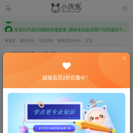
本站已开启QQ微信快速登录 ,拥有本站会员用户及时请问个人中心绑定！
已注册用户及时绑定邮箱,防止忘记资料
本站已开启QQ微信快速登录 ,拥有本站会员用户及时请问个人中心绑定！
首页
福利专区
手机游戏
策略塔防(APP)
正文
太平洋战舰：大海战/Pacific Warships v1.1.04
小灰兔技术频道
关注
私信
4年前发布
超级会员2折优惠中！
0
826
142
联网教程： 内附教程
单机教程： 内附教程
不懂的话联系客服！！！
游戏介绍
在充满鱼雷与导弹的海战中体验《Pacific Warships》的
激烈战斗。让你的船员与哨舰做好准备，纵横七海。在终极