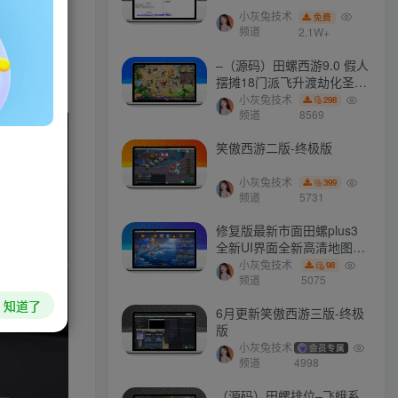
小灰兔技术
免费
频道
2.1W+
–（源码）田螺西游9.0 假人
摆摊18门派飞升渡劫化圣助
战最新BB谛听….
小灰兔技术
298
频道
8569
HI！请登录
笑傲西游二版-终极版
登录
注册
小灰兔技术
399
频道
5731
社交账号登录
修复版最新市面田螺plus3
全新UI界面全新高清地图18
门派 修复了后门ggeserver
小灰兔技术
98
QQ登录
微信登录
打不开
频道
5075
知道了
6月更新笑傲西游三版-终极
版
小灰兔技术
会员专属
今天仅剩
本周还有
本月剩余
今年还剩
频道
4998
8.4%
29.8%
77.7%
40.0%
（源码）田螺排位–飞蛾系