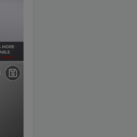
wdxseee
关注
一切痛苦能够毁灭人，然而受苦的人也能把痛苦消灭
xs2110
关注
只有自己足够强大，才不会被别人践踏
zyai133
关注
担忧不会清空明日的烦恼，它只会丧失今日的勇气
热门文章
热门手游
热门教学
热门工具
梦幻工具箱————-免费
小灰兔技术
免费
频道
2.1W+
–（源码）田螺西游9.0 假人
摆摊18门派飞升渡劫化圣助
战最新BB谛听….
小灰兔技术
298
频道
8569