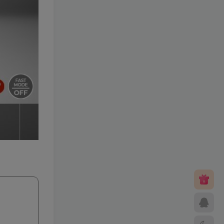
笑傲西游二版-终极版
小灰兔技术
399
频道
5731
修复版最新市面田螺plus3
全新UI界面全新高清地图18
门派 修复了后门ggeserver
小灰兔技术
98
打不开
频道
5075
6月更新笑傲西游三版-终极
版
小灰兔技术
会员专属
频道
4998
（源码）田螺排位–飞蛾系
列 天梯系统 元神突破 单机
免费 含GM工具
小灰兔技术
98
频道
4900
–（源码）梦幻飞蛾pro 稳定
全面版各种功能都有
小灰兔技术
98