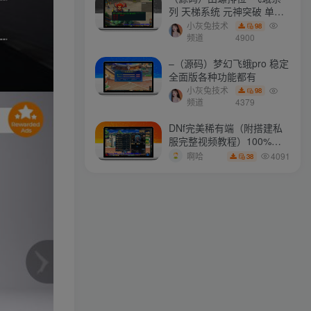
列 天梯系统 元神突破 单机
免费 含GM工具
小灰兔技术
98
最新会员
频道
4900
–（源码）梦幻飞蛾pro 稳定
全面版各种功能都有
mhxy111
关注
小灰兔技术
98
永远面向阳光，这样你就看不见阴影了
频道
4379
a657345721
关注
DNf完美稀有端（附搭建私
服完整视频教程）100%可
一个人伟大或渺小，取决于他的意志力
搭建(附完美端升级补丁)
4091
啊哈
38
ollama
关注
心灵最高尚的人也总是最勇敢的人
longlongjn
关注
爱，起于微笑，浓于亲吻，逝于泪水
xstasr
关注
愿你永远活的像个孩子