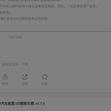
不得将上述内容用于商业或者非法用途，否则，一切后果请用户自负。
版服务。
我们会在24h内删除有争议的资源。
THE END
喜欢就支持一下吧
赞赏
分享
收藏
D汽车配置/3D精致车模 v3.7.6