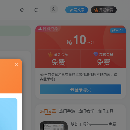
写文章
开通会员
付费资源
付费资源
已售 94
已售 94
10
10
积分
积分
黄金会员
黄金会员
超级会员
超级会员
免费
免费
免费
免费
私信
当前信息若含有黄赌毒等违法违规不良内容，请
当前信息若含有黄赌毒等违法违规不良内容，请
点此举报！
点此举报！
77
173
登录购买
登录购买
热门文章
热门手游
热门教学
热门工具
梦幻工具箱————-免费