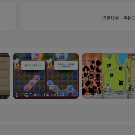
遗世珍宝：寻物三消 
饼干猫/Cookie Cats v1.61.1
猫咪进化: 疯狂合并v1.0.1