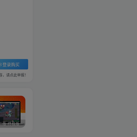
登录购买
容，请点此举报！
二版-终极版
修复版最新市面田螺plus3 全新UI界面全新高清地图18门派 修复了后门ggeserver打不开
6月更新笑傲西游三版-终极版