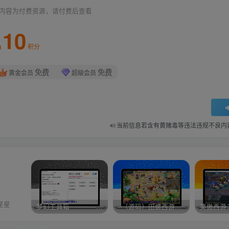
内容为付费资源，请付费后查看
10
积分
免费
免费
黄金会员
超级会员
当前信息若含有黄赌毒等违法违规不良内
星星
梦幻工具箱————-免费
–（源码）田螺西游9.0 假人摆摊18门派飞升渡劫化圣助战最新BB谛听….
笑傲西游