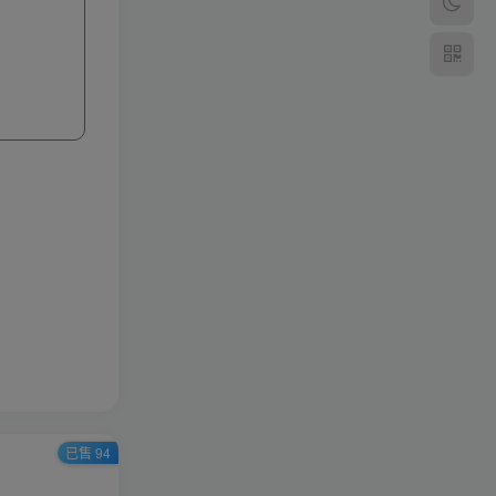
频道
4379
DNf完美稀有端（附搭建私
服完整视频教程）100%可
搭建(附完美端升级补丁)
4091
啊哈
38
标签云
白娘子传奇
武林外传
传奇白日门
天龙八部
热血江湖
即时战略(PC)
梦幻诛仙
剑灵
策略塔防(APP)
策略站棋(PC)
龙之谷
角色扮演(APP)
休闲棋牌
休闲益智(PC)
冒险岛
空白剑网
休闲益智(APP)
体育竞速(PC)
龙武手游
天龙八部
已售 94