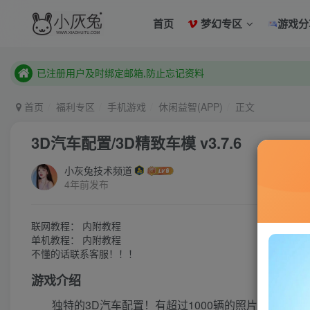
已注册用户及时绑定邮箱,防止忘记资料
首页
梦幻专区
游戏分
本站已开启QQ微信快速登录 ,拥有本站会员用户及时请问个人
已注册用户及时绑定邮箱,防止忘记资料
本站已开启QQ微信快速登录 ,拥有本站会员用户及时请问个人
首页
福利专区
手机游戏
休闲益智(APP)
正文
3D汽车配置/3D精致车模 v3.7.6
小灰兔技术频道
4年前发布
联网教程： 内附教程
单机教程： 内附教程
不懂的话联系客服！！！
游戏介绍
独特的3D汽车配置！有超过1000辆的照片般逼真的