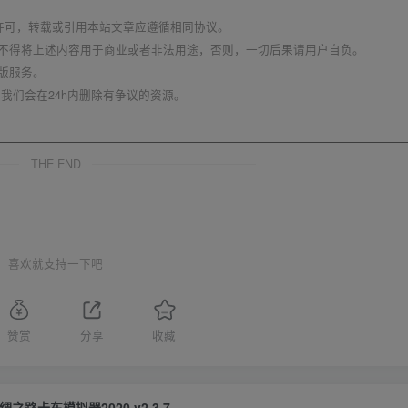
议 进行许可，转载或引用本站文章应遵循相同协议。
不得将上述内容用于商业或者非法用途，否则，一切后果请用户自负。
版服务。
我们会在24h内删除有争议的资源。
THE END
喜欢就支持一下吧
赞赏
分享
收藏
绸之路卡车模拟器2020 v2.3.7