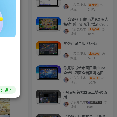
小灰兔技术
免费
实连接东西
频道
2.1W+
–（源码）田螺西游9.0 假人
摆摊18门派飞升渡劫化圣助
战最新BB谛听….
小灰兔技术
298
频道
8569
HI！请登录
笑傲西游二版-终极版
登录
注册
小灰兔技术
399
频道
5731
社交账号登录
修复版最新市面田螺plus3
全新UI界面全新高清地图18
门派 修复了后门ggeserver
小灰兔技术
98
QQ登录
微信登录
打不开
频道
5075
知道了
6月更新笑傲西游三版-终极
版
小灰兔技术
会员专属
今天仅剩
本周还有
本月剩余
今年还剩
频道
4998
51.7%
21.7%
75.9%
39.9%
（源码）田螺排位–飞蛾系