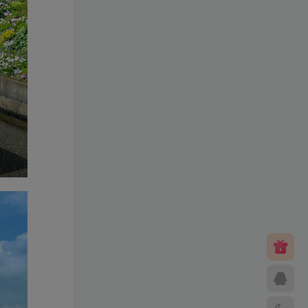
笑傲西游二版-终极版
小灰兔技术
399
频道
5731
修复版最新市面田螺plus3
全新UI界面全新高清地图18
门派 修复了后门ggeserver
小灰兔技术
98
打不开
频道
5075
6月更新笑傲西游三版-终极
版
小灰兔技术
会员专属
频道
4998
（源码）田螺排位–飞蛾系
列 天梯系统 元神突破 单机
免费 含GM工具
小灰兔技术
98
频道
4900
–（源码）梦幻飞蛾pro 稳定
全面版各种功能都有
小灰兔技术
98