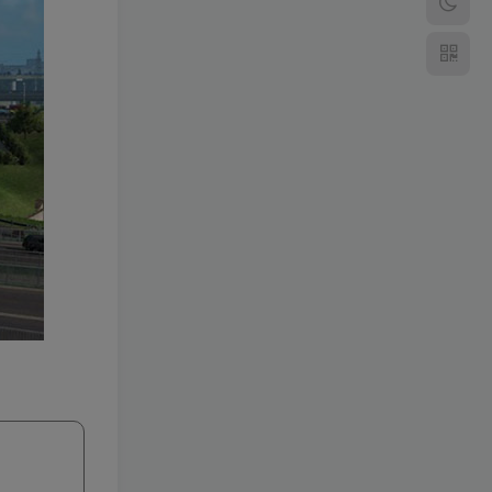
频道
4379
DNf完美稀有端（附搭建私
服完整视频教程）100%可
搭建(附完美端升级补丁)
4091
啊哈
38
标签云
白娘子传奇
武林外传
传奇白日门
即时战略(PC)
天龙八部
热血江湖
策略站棋(PC)
梦幻诛仙
剑灵
策略塔防(APP)
龙之谷
角色扮演(APP)
休闲棋牌
休闲益智(PC)
冒险岛
空白剑网
休闲益智(APP)
体育竞速(PC)
游戏工具
disucz插件