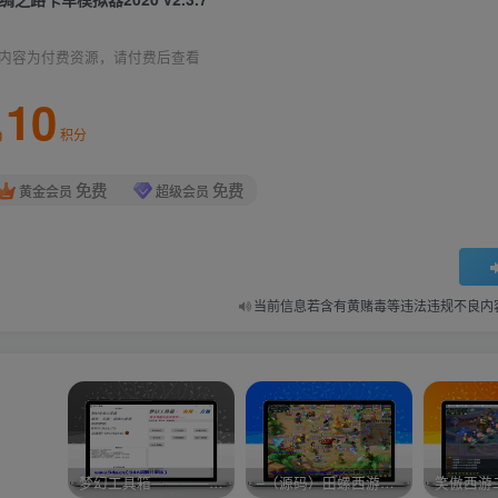
内容为付费资源，请付费后查看
10
积分
免费
免费
黄金会员
超级会员
当前信息若含有黄赌毒等违法违规不良内
梦幻工具箱————-免费
–（源码）田螺西游9.0 假人摆摊18门派飞升渡劫化圣助战最新BB谛听….
笑傲西游