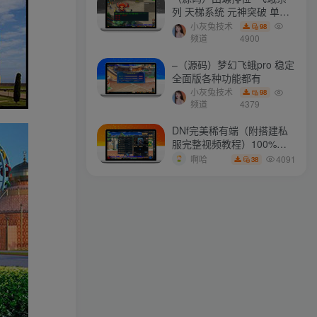
列 天梯系统 元神突破 单机
免费 含GM工具
小灰兔技术
98
最新会员
频道
4900
–（源码）梦幻飞蛾pro 稳定
全面版各种功能都有
mhxy111
关注
小灰兔技术
98
一个人伟大或渺小，取决于他的意志力
频道
4379
a657345721
关注
DNf完美稀有端（附搭建私
服完整视频教程）100%可
只有在日常生活中尽责的人才会在重大时刻尽责
搭建(附完美端升级补丁)
4091
啊哈
38
ollama
关注
我很平凡，但我独一无二
longlongjn
关注
看见你可爱的笑容绝对是我一天中最美好的事
xstasr
关注
你若将过去抱的太紧，怎么能腾出手来拥抱现在？