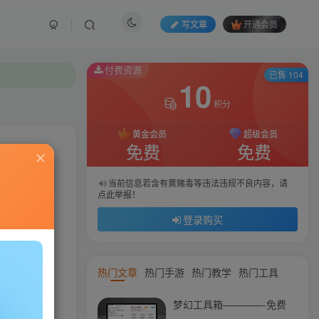
写文章
开通会员
付费资源
付费资源
已售 104
已售 104
10
10
积分
积分
黄金会员
黄金会员
超级会员
超级会员
免费
免费
免费
免费
私信
当前信息若含有黄赌毒等违法违规不良内容，请
当前信息若含有黄赌毒等违法违规不良内容，请
点此举报！
点此举报！
46
143
登录购买
登录购买
热门文章
热门手游
热门教学
热门工具
梦幻工具箱————-免费
控制真实卡