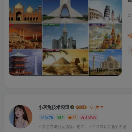
此
小灰兔技术频道
关注
3479
8
33
318W+
不要急着说别无选择，也许、下个路口就会遇见希望