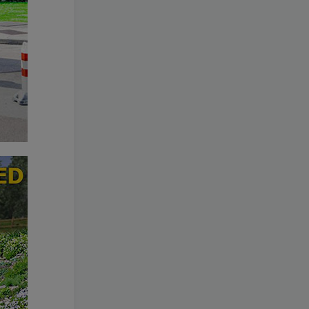
wdxseee
关注
没谁瞧不起你，因为别人根本就没瞧你，大家都很忙的
xs2110
关注
努力学习其实是一件很酷的事
zyai133
关注
没有人可以回到过去从头再来，但是每个人都可以从今天开始，创造一个全新的结局
热门文章
热门手游
热门教学
热门工具
梦幻工具箱————-免费
小灰兔技术
免费
频道
2.1W+
–（源码）田螺西游9.0 假人
摆摊18门派飞升渡劫化圣助
战最新BB谛听….
小灰兔技术
298
频道
8569