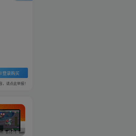
登录购买
容，请点此举报！
二版-终极版
修复版最新市面田螺plus3 全新UI界面全新高清地图18门派 修复了后门ggeserver打不开
6月更新笑傲西游三版-终极版