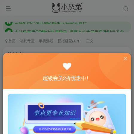
本站已开启QQ微信快速登录 ,拥有本站会员用户及时请问个人中心绑定！
已注册用户及时绑定邮箱,防止忘记资料
本站已开启QQ微信快速登录 ,拥有本站会员用户及时请问个人中心绑定！
首页
福利专区
手机游戏
模拟经营(APP)
正文
流浪者/The Wanderer v7.00024
小灰兔技术频道
关注
私信
4年前发布
超级会员2折优惠中！
0
769
135
联网教程： 内附教程
单机教程： 内附教程
不懂的话联系客服！！！
游戏介绍
流浪者是一款像素休闲生存冒险系列游戏，游戏中玩家
能体验到经典的休闲像素冒险世界的完美乐趣，多种不同的