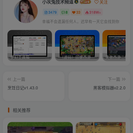
小灰兔技术频道
关注
3479
8
33
318W+
幸福不会遗漏任何人，迟早有一天它会找到你
梦幻工具箱————-免费
–（源码）田螺西游9.0 假人摆摊18门派飞升渡劫化圣助战最新BB谛听….
笑傲西游二版-
上一篇
下一篇
烹饪日记v1.43.0
黑客模拟器v2.2.0
相关推荐